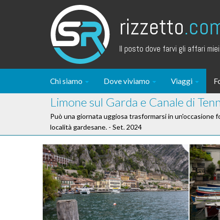
rizzetto
.co
Il posto dove farvi gli affari miei.
Chi siamo
Dove viviamo
Viaggi
F
Limone sul Garda e Canale di Ten
Può una giornata uggiosa trasformarsi in un'occasione f
località gardesane. - Set. 2024