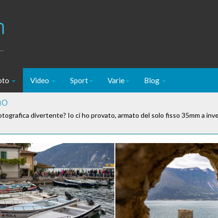
m
..
oto
Video
Sport
Varie
Blog
no
otografica divertente? Io ci ho provato, armato del solo fisso 35mm a in