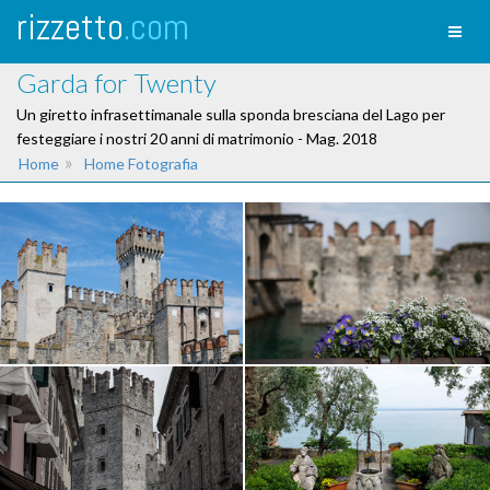
rizzetto
.com
Toggl
naviga
Garda for Twenty
Un giretto infrasettimanale sulla sponda bresciana del Lago per
festeggiare i nostri 20 anni di matrimonio - Mag. 2018
»
Home
Home Fotografia