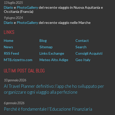
13 luglio 2025
Diario
e
PhotoGallery
del recente viaggio in Nuova Aquitania e
Occitania (Francia)
9 giugno 2024
Diario
e
PhotoGallery
del recente viaggio nelle Marche
LINKS
Home
Blog
Contact
News
Sitemap
Search
RSS Feed
Links Exchange
Consigli Acquisti
MTB.rizzetto.com
Meteo Alto Adige
Geo Italy
ULTIMI POST DAL BLOG
10 gennaio 2026
AI Travel Planner definitivo: l’app che ho sviluppato per
organizzare ogni viaggio alla perfezione
6 gennaio 2026
Perché è fondamentale l’Educazione Finanziaria