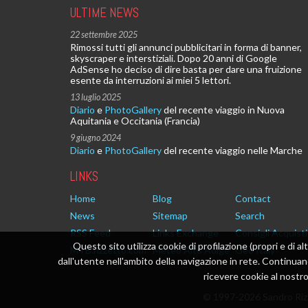
ULTIME NEWS
22 settembre 2025
Rimossi tutti gli annunci pubblicitari in forma di banner,
skyscraper e interstiziali. Dopo 20 anni di Google
AdSense ho deciso di dire basta per dare una fruizione
esente da interruzioni ai miei 5 lettori.
13 luglio 2025
Diario
e
PhotoGallery
del recente viaggio in Nuova
Aquitania e Occitania (Francia)
9 giugno 2024
Diario
e
PhotoGallery
del recente viaggio nelle Marche
LINKS
Home
Blog
Contact
News
Sitemap
Search
RSS Feed
Links Exchange
Consigli Acquisti
Questo sito utilizza cookie di profilazione (propri e di al
MTB.rizzetto.com
Meteo Alto Adige
Geo Italy
dall'utente nell'ambito della navigazione in rete. Continu
ricevere cookie al nostro 
© 1997-2026 Sandro Rizz