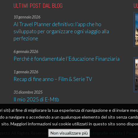
ULTIMI POST DAL BLOG
U
10 gennaio 2026
AI Travel Planner definitivo: l’app che ho
sviluppato per organizzare ogni viaggio alla
perfezione
6 gennaio 2026
Perché è fondamentale l’Educazione Finanziaria
1 gennaio 2026
Recap di fine anno – Film & Serie TV
31 dicembre 2025
Il mio 2025 di E-Mtb
tri siti) al fine di migliorare la tua esperienza di navigazione e di inviare 
ando a navigare o accedendo a un qualunque elemento del sito senza cambia
sito. Maggiori informazioni sui cookie utilizzati in questo sito sono dispon
etto All Rights Reserved |
Riproduzione delle fotografie vietata
|
Power