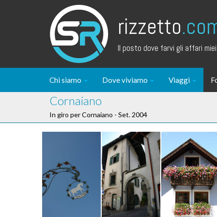
rizzetto
.co
Il posto dove farvi gli affari miei.
Chi siamo
Dove viviamo
Viaggi
F
Cornaiano
In giro per Cornaiano - Set. 2004