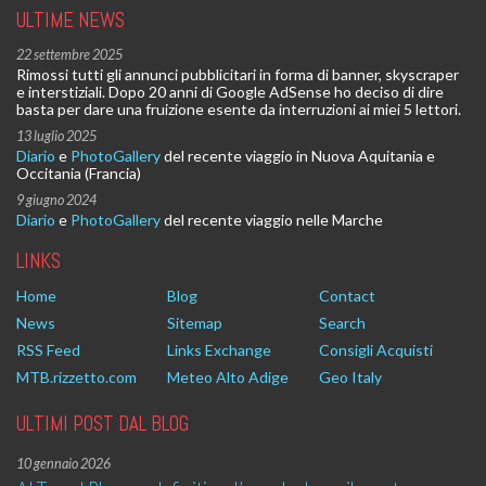
ULTIME NEWS
22 settembre 2025
Rimossi tutti gli annunci pubblicitari in forma di banner, skyscraper
e interstiziali. Dopo 20 anni di Google AdSense ho deciso di dire
basta per dare una fruizione esente da interruzioni ai miei 5 lettori.
13 luglio 2025
Diario
e
PhotoGallery
del recente viaggio in Nuova Aquitania e
Occitania (Francia)
9 giugno 2024
Diario
e
PhotoGallery
del recente viaggio nelle Marche
LINKS
Home
Blog
Contact
News
Sitemap
Search
RSS Feed
Links Exchange
Consigli Acquisti
MTB.rizzetto.com
Meteo Alto Adige
Geo Italy
ULTIMI POST DAL BLOG
10 gennaio 2026