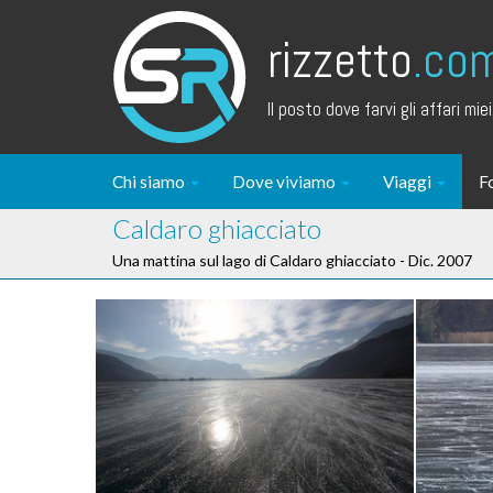
rizzetto
.co
Il posto dove farvi gli affari miei.
Chi siamo
Dove viviamo
Viaggi
F
Caldaro ghiacciato
Una mattina sul lago di Caldaro ghiacciato - Dic. 2007