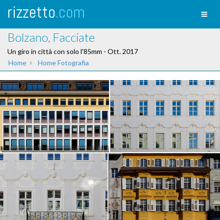
rizzetto
.com
Toggl
naviga
Bolzano, Facciate
Un giro in città con solo l'85mm - Ott. 2017
»
Home
Home Fotografia