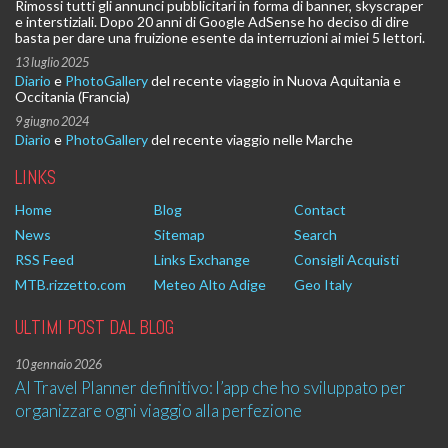
Rimossi tutti gli annunci pubblicitari in forma di banner, skyscraper
e interstiziali. Dopo 20 anni di Google AdSense ho deciso di dire
basta per dare una fruizione esente da interruzioni ai miei 5 lettori.
13 luglio 2025
Diario
e
PhotoGallery
del recente viaggio in Nuova Aquitania e
Occitania (Francia)
9 giugno 2024
Diario
e
PhotoGallery
del recente viaggio nelle Marche
LINKS
Home
Blog
Contact
News
Sitemap
Search
RSS Feed
Links Exchange
Consigli Acquisti
MTB.rizzetto.com
Meteo Alto Adige
Geo Italy
ULTIMI POST DAL BLOG
10 gennaio 2026
AI Travel Planner definitivo: l’app che ho sviluppato per
organizzare ogni viaggio alla perfezione