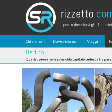
rizzetto
.co
Il posto dove farvi gli affari miei.
Chi siamo
Dove viviamo
Viaggi
F
Berlino
Quattro giorni nella splendida capitale tedesca tra pas