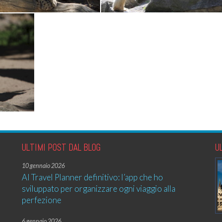
ULTIMI POST DAL BLOG
U
10 gennaio 2026
AI Travel Planner definitivo: l’app che ho
sviluppato per organizzare ogni viaggio alla
perfezione
6 gennaio 2026