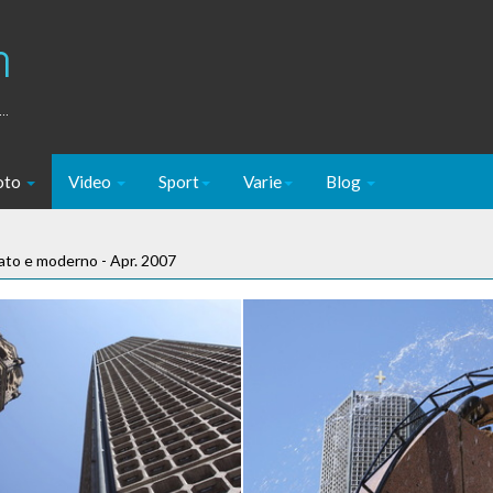
m
..
oto
Video
Sport
Varie
Blog
sato e moderno - Apr. 2007