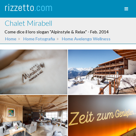
rizzetto
.com
Toggl
naviga
Chalet Mirabell
Come dice il loro slogan "Alpinstyle & Relax" - Feb. 2014
»
»
Home
Home Fotografia
Home Avelengo Wellness