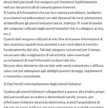
alcuni dati personali che vengono poi trasmessi implicitamente
nell’uso dei protocolli di comunicazione Internet.
Si tratta di informazioni che per loro natura potrebbero, mediante
associazioni ed elaborazioni con dati detenuti da terzi, permettere
di identificare gli utenti/visitatori (ad es. indirizzo IP, nomi di domini
dei computer utilizzati dagli utenti/visitatori che si collegano al sito,
ecc.).
Questi dati vengono utilizzati al solo fine di ricavare informazioni di
tipo statistico (quindi sono anonimi) e per controllare il corretto
funzionamento del sito. Tali dati vengono conservati per il tempo
necessario allo svolgimento di tali attività, salvo eventuali
accertamenti di reati informatici ai danni del sito.
Nessun dato derivante dal servizio web verrà comunicato o diffuso,
salvo che per adempiere agli obblighi previsti da leggi, regolamenti
o normative comunitarie.
2) Dati forniti volontariamente dagli utenti/visitatori
Qualora gli utenti/visitatori collegandosi a questo sito inviino propri
dati personali per accedere a determinati servizi, ovvero, per
effettuare richieste via posta elettronica, si avrà l’acquisizione di
tali dati da parte di SR e/o dei terzi unitamente ai quali SR potrebbe