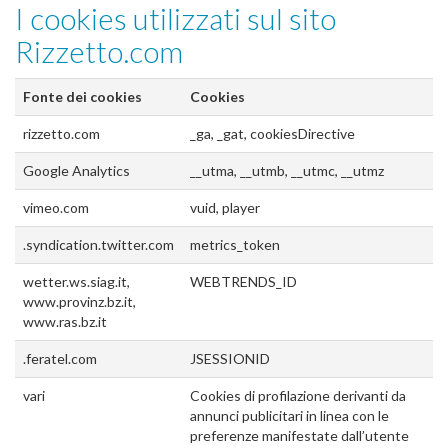
I cookies utilizzati sul sito
Rizzetto.com
Fonte dei cookies
Cookies
rizzetto.com
_ga, _gat, cookiesDirective
Google Analytics
__utma, __utmb, __utmc, __utmz
vimeo.com
vuid, player
.syndication.twitter.com
metrics_token
wetter.ws.siag.it,
WEBTRENDS_ID
www.provinz.bz.it,
www.ras.bz.it
.feratel.com
JSESSIONID
vari
Cookies di profilazione derivanti da
annunci publicitari in linea con le
preferenze manifestate dall’utente