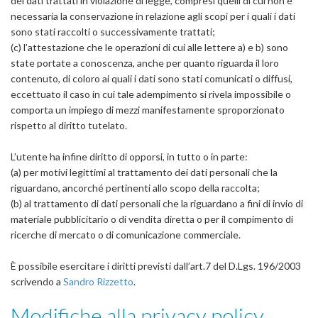
dei dati trattati in violazione di legge, compresi quelli di cui non è
necessaria la conservazione in relazione agli scopi per i quali i dati
sono stati raccolti o successivamente trattati;
(c) l’attestazione che le operazioni di cui alle lettere a) e b) sono
state portate a conoscenza, anche per quanto riguarda il loro
contenuto, di coloro ai quali i dati sono stati comunicati o diffusi,
eccettuato il caso in cui tale adempimento si rivela impossibile o
comporta un impiego di mezzi manifestamente sproporzionato
rispetto al diritto tutelato.
L’utente ha infine diritto di opporsi, in tutto o in parte:
(a) per motivi legittimi al trattamento dei dati personali che la
riguardano, ancorché pertinenti allo scopo della raccolta;
(b) al trattamento di dati personali che la riguardano a fini di invio di
materiale pubblicitario o di vendita diretta o per il compimento di
ricerche di mercato o di comunicazione commerciale.
È possibile esercitare i diritti previsti dall’art.7 del D.Lgs. 196/2003
scrivendo a
Sandro Rizzetto
.
Modifiche alla privacy policy