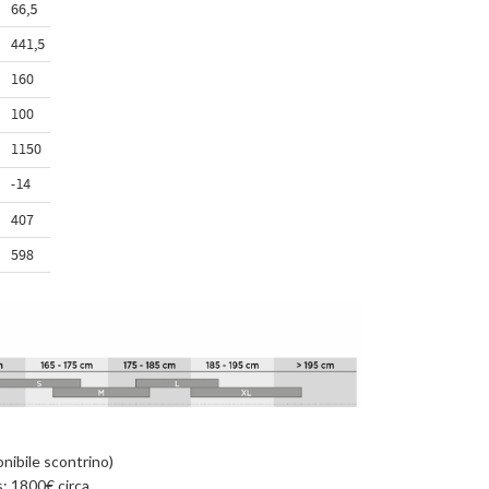
nibile scontrino)
s: 1800€ circa