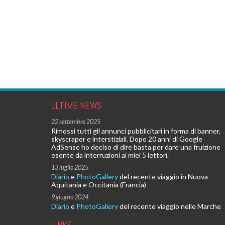
ULTIME NEWS
22 settembre 2025
Rimossi tutti gli annunci pubblicitari in forma di banner,
skyscraper e interstiziali. Dopo 20 anni di Google
AdSense ho deciso di dire basta per dare una fruizione
esente da interruzioni ai miei 5 lettori.
13 luglio 2025
Diario
e
PhotoGallery
del recente viaggio in Nuova
Aquitania e Occitania (Francia)
9 giugno 2024
Diario
e
PhotoGallery
del recente viaggio nelle Marche