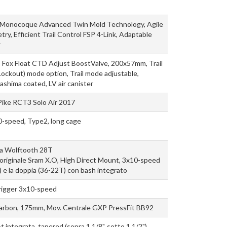
Monocoque Advanced Twin Mold Technology, Agile
ry, Efficient Trail Control FSP 4-Link, Adaptable
r
 Fox Float CTD Adjust BoostValve, 200x57mm, Trail
Lockout) mode option, Trail mode adjustable,
shima coated, LV air canister
Pike RCT3 Solo Air 2017
0-speed, Type2, long cage
a Wolftooth 28T
 l'originale Sram X.O, High Direct Mount, 3x10-speed
 e la doppia (36-22T) con bash integrato
rigger 3x10-speed
arbon, 175mm, Mov. Centrale GXP PressFit BB92
t integrata, tapered (sopra 1 1/8", sotto 1 1/2")