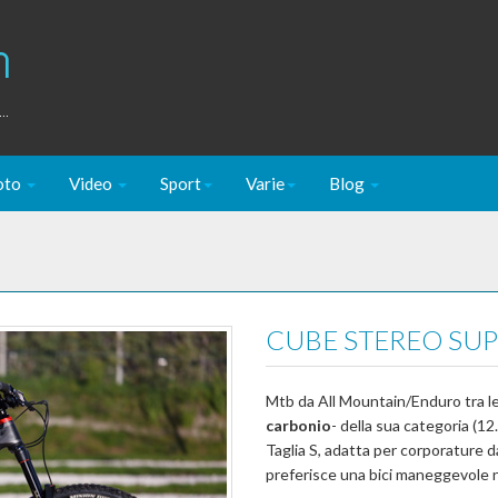
m
..
oto
Video
Sport
Varie
Blog
CUBE STEREO SUP
Mtb da All Mountain/Enduro tra l
carbonio
- della sua categoria (12
Taglia S, adatta per corporature 
preferisce una bici maneggevole ne