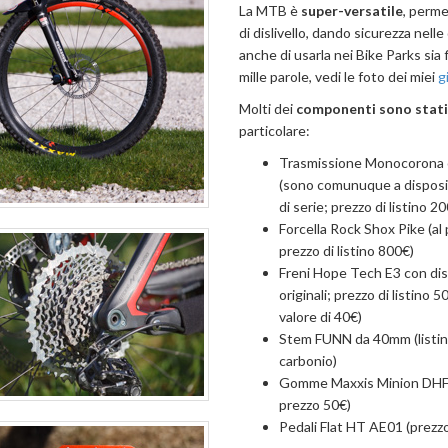
La MTB è
super-versatile
, perme
di dislivello, dando sicurezza nel
anche di usarla nei Bike Parks sia 
mille parole, vedi le foto dei miei
g
Molti dei
componenti sono stati 
particolare:
Trasmissione Monocorona 
(sono comunuque a disposizi
di serie; prezzo di listino 2
Forcella Rock Shox Pike (al 
prezzo di listino 800€)
Freni Hope Tech E3 con dis
originali; prezzo di listino 
valore di 40€)
Stem FUNN da 40mm (listino
carbonio)
Gomme Maxxis Minion DHF + M
prezzo 50€)
Pedali Flat HT AE01 (prezzo