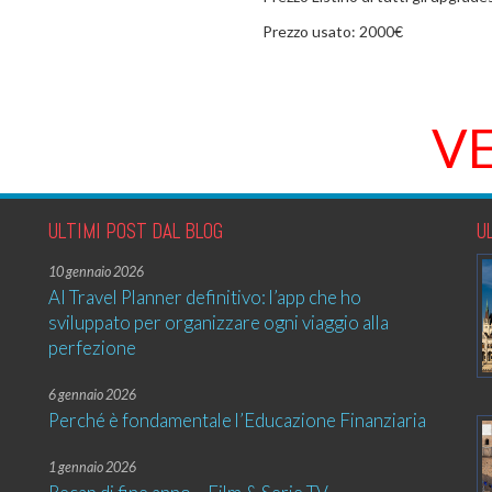
Prezzo usato: 2000€
V
ULTIMI POST DAL BLOG
U
10 gennaio 2026
AI Travel Planner definitivo: l’app che ho
sviluppato per organizzare ogni viaggio alla
perfezione
6 gennaio 2026
Perché è fondamentale l’Educazione Finanziaria
1 gennaio 2026