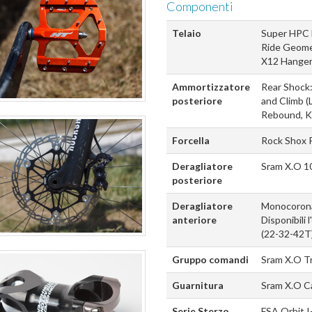
Componenti
Telaio
Super HPC 
Ride Geomet
X12 Hange
Ammortizzatore
Rear Shock:
posteriore
and Climb (
Rebound, Ka
Forcella
Rock Shox 
Deragliatore
Sram X.O 1
posteriore
Deragliatore
Monocoron
anteriore
Disponibili
(22-32-42T)
Gruppo comandi
Sram X.O T
Guarnitura
Sram X.O C
Serie Sterzo
FSA Orbit I-