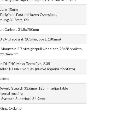
duro 40mm
 l'originale Easton Haven Oversized,
mung 31.8mm, 0°)
en Carbon, 31.8x750mm
3 E4 (disco ant. 203mm, post. 180mm)
Mountain 2.7 straightpull wheelset, 28/28 spokes,
22.3mm rim
on DHF §C Maxx Terra Evo, 2.35
Roller II Dual Evo 2.35 (nuovo appena montato)
raided
Reverb Stealth 31.6mm, 125mm adjustable
nternal routing
: Syntace Superlock 34.9mm
Grip, 1-clamp