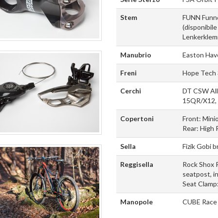
Stem
FUNN Funn
(disponibile
Lenkerklem
Manubrio
Easton Hav
Freni
Hope Tech 
Cerchi
DT CSW All 
15QR/X12, 
Copertoni
Front: Mini
Rear: High 
Sella
Fizik Gobi b
Reggisella
Rock Shox 
seatpost, i
Seat Clamp
Manopole
CUBE Race 