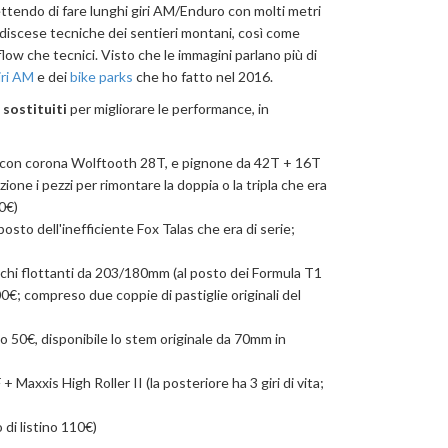
ttendo di fare lunghi giri AM/Enduro con molti metri
le discese tecniche dei sentieri montani, così come
flow che tecnici. Visto che le immagini parlano più di
iri AM
e dei
bike parks
che ho fatto nel 2016.
sostituiti
per migliorare le performance, in
con corona Wolftooth 28T, e pignone da 42T + 16T
one i pezzi per rimontare la doppia o la tripla che era
00€)
posto dell'inefficiente Fox Talas che era di serie;
chi flottanti da 203/180mm (al posto dei Formula T1
500€; compreso due coppie di pastiglie originali del
 50€, disponibile lo stem originale da 70mm in
axxis High Roller II (la posteriore ha 3 giri di vita;
 di listino 110€)