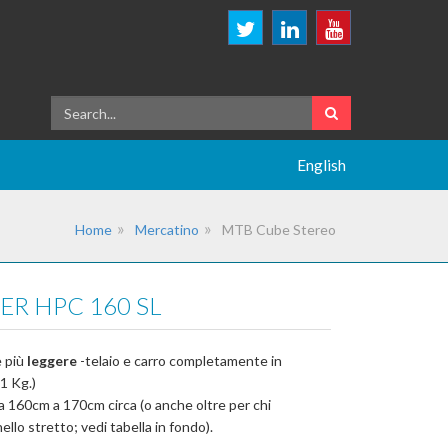
English
Home
Mercatino
MTB Cube Stereo
ER HPC 160 SL
e più
leggere
-telaio e carro completamente in
.1 Kg.)
da 160cm a 170cm circa (o anche oltre per chi
llo stretto; vedi tabella in fondo).