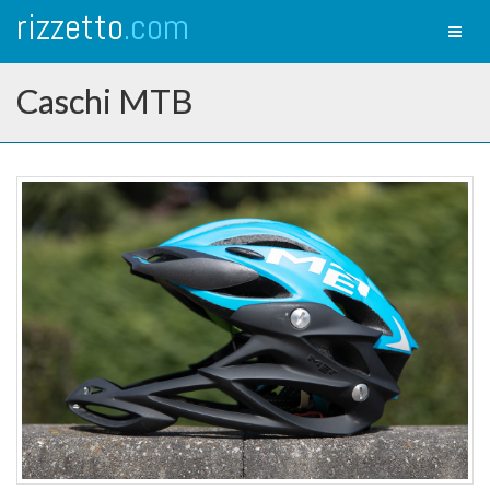
rizzetto
.com
Toggl
naviga
Caschi MTB