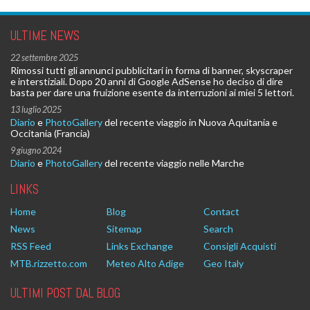
ULTIME NEWS
22 settembre 2025
Rimossi tutti gli annunci pubblicitari in forma di banner, skyscraper
e interstiziali. Dopo 20 anni di Google AdSense ho deciso di dire
basta per dare una fruizione esente da interruzioni ai miei 5 lettori.
13 luglio 2025
Diario
e
PhotoGallery
del recente viaggio in Nuova Aquitania e
Occitania (Francia)
9 giugno 2024
Diario
e
PhotoGallery
del recente viaggio nelle Marche
LINKS
Home
Blog
Contact
News
Sitemap
Search
RSS Feed
Links Exchange
Consigli Acquisti
MTB.rizzetto.com
Meteo Alto Adige
Geo Italy
ULTIMI POST DAL BLOG