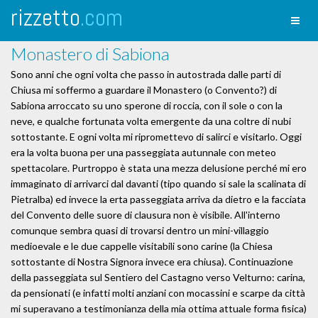
rizzetto
.com
Toggl
naviga
Monastero di Sabiona
Sono anni che ogni volta che passo in autostrada dalle parti di
Chiusa mi soffermo a guardare il Monastero (o Convento?) di
Sabiona arroccato su uno sperone di roccia, con il sole o con la
neve, e qualche fortunata volta emergente da una coltre di nubi
sottostante. E ogni volta mi ripromettevo di salirci e visitarlo. Oggi
era la volta buona per una passeggiata autunnale con meteo
spettacolare. Purtroppo è stata una mezza delusione perché mi ero
immaginato di arrivarci dal davanti (tipo quando si sale la scalinata di
Pietralba) ed invece la erta passeggiata arriva da dietro e la facciata
del Convento delle suore di clausura non è visibile. All'interno
comunque sembra quasi di trovarsi dentro un mini-villaggio
medioevale e le due cappelle visitabili sono carine (la Chiesa
sottostante di Nostra Signora invece era chiusa). Continuazione
della passeggiata sul Sentiero del Castagno verso Velturno: carina,
da pensionati (e infatti molti anziani con mocassini e scarpe da città
mi superavano a testimonianza della mia ottima attuale forma fisica)