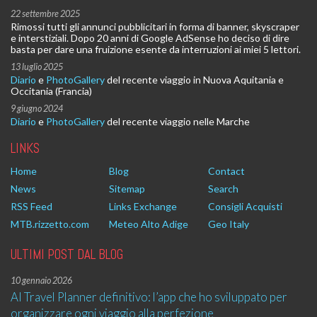
22 settembre 2025
Rimossi tutti gli annunci pubblicitari in forma di banner, skyscraper
e interstiziali. Dopo 20 anni di Google AdSense ho deciso di dire
basta per dare una fruizione esente da interruzioni ai miei 5 lettori.
13 luglio 2025
Diario
e
PhotoGallery
del recente viaggio in Nuova Aquitania e
Occitania (Francia)
9 giugno 2024
Diario
e
PhotoGallery
del recente viaggio nelle Marche
LINKS
Home
Blog
Contact
News
Sitemap
Search
RSS Feed
Links Exchange
Consigli Acquisti
MTB.rizzetto.com
Meteo Alto Adige
Geo Italy
ULTIMI POST DAL BLOG
10 gennaio 2026
AI Travel Planner definitivo: l’app che ho sviluppato per
organizzare ogni viaggio alla perfezione