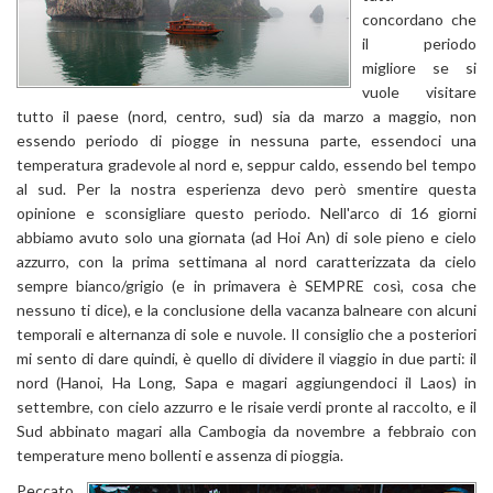
concordano che
il periodo
migliore se si
vuole visitare
tutto il paese (nord, centro, sud) sia da marzo a maggio, non
essendo periodo di piogge in nessuna parte, essendoci una
temperatura gradevole al nord e, seppur caldo, essendo bel tempo
al sud. Per la nostra esperienza devo però smentire questa
opinione e sconsigliare questo periodo. Nell'arco di 16 giorni
abbiamo avuto solo una giornata (ad Hoi An) di sole pieno e cielo
azzurro, con la prima settimana al nord caratterizzata da cielo
sempre bianco/grigio (e in primavera è SEMPRE così, cosa che
nessuno ti dice), e la conclusione della vacanza balneare con alcuni
temporali e alternanza di sole e nuvole. Il consiglio che a posteriori
mi sento di dare quindi, è quello di dividere il viaggio in due parti: il
nord (Hanoi, Ha Long, Sapa e magari aggiungendoci il Laos) in
settembre, con cielo azzurro e le risaie verdi pronte al raccolto, e il
Sud abbinato magari alla Cambogia da novembre a febbraio con
temperature meno bollenti e assenza di pioggia.
Peccato