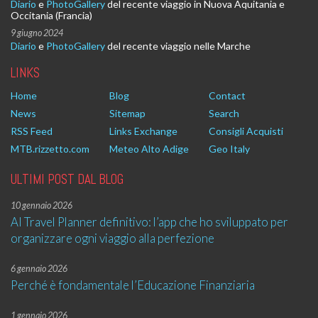
Diario
e
PhotoGallery
del recente viaggio in Nuova Aquitania e
Occitania (Francia)
9 giugno 2024
Diario
e
PhotoGallery
del recente viaggio nelle Marche
LINKS
Home
Blog
Contact
News
Sitemap
Search
RSS Feed
Links Exchange
Consigli Acquisti
MTB.rizzetto.com
Meteo Alto Adige
Geo Italy
ULTIMI POST DAL BLOG
10 gennaio 2026
AI Travel Planner definitivo: l’app che ho sviluppato per
organizzare ogni viaggio alla perfezione
6 gennaio 2026
Perché è fondamentale l’Educazione Finanziaria
1 gennaio 2026