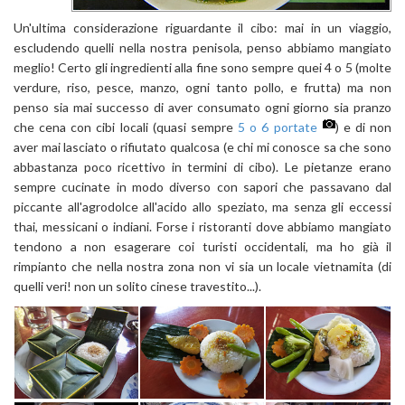
Un'ultima considerazione riguardante il cibo: mai in un viaggio,
escludendo quelli nella nostra penisola, penso abbiamo mangiato
meglio! Certo gli ingredienti alla fine sono sempre quei 4 o 5 (molte
verdure, riso, pesce, manzo, ogni tanto pollo, e frutta) ma non
penso sia mai successo di aver consumato ogni giorno sia pranzo
che cena con cibi locali (quasi sempre
5 o 6 portate
) e di non
aver mai lasciato o rifiutato qualcosa (e chi mi conosce sa che sono
abbastanza poco ricettivo in termini di cibo). Le pietanze erano
sempre cucinate in modo diverso con sapori che passavano dal
piccante all'agrodolce all'acido allo speziato, ma senza gli eccessi
thai, messicani o indiani. Forse i ristoranti dove abbiamo mangiato
tendono a non esagerare coi turisti occidentali, ma ho già il
rimpianto che nella nostra zona non vi sia un locale vietnamita (di
quelli veri! non un solito cinese travestito...).