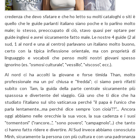
credenza che devo sfatare e che ho letto su molti cataloghi o siti è
quello che le guide parlanti italiano siano poche e lo parlino molto
male; io stesso, preoccupato di ciò, stavo quasi per optare per
guide inglesi e avrei sicuramente fatto male. Le nostre 4 guide (2 al
sud, 1 al nord e una al centro) parlavano un italiano molto buono,
certo con la tipica inflessione orientale, ma con proprietà di
linguaggio e vocaboli che penso molti nostri giovani spesso
ignorino (es. "osmosi culturale", "vessillo", "viscoso", ecc.).
Al nord ci ha accolti la giovane e forse timida Than, molto
professionale ma un po' chiusa e "fredda"; ci siamo però rifatti
subito con Tam, la guida della parte centrale sicuramente più
spassosa e divertente del viaggio. Già uno che ti dice che ha
studiato l'italiano sul sito vatican.va perché "il papa è l'unico che
parla lentamente...ma perché dice sempre 'con cioia'??"... Ancora
oggi abbiamo nelle orecchie la sua voce, la sua cadenza e i suoi
"tormentoni" ("rancore...", "sono povero", "campagnolo"...) che tanto
ci hanno fatto ridere e divertire. Al Sud invece abbiamo conosciuto
Minh, sicuramente la persona con più cultura e con una padronanza