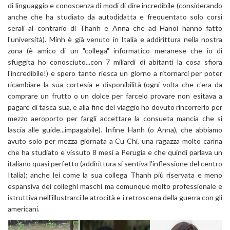
di linguaggio e conoscenza di modi di dire incredibile (considerando
anche che ha studiato da autodidatta e frequentato solo corsi
serali al contrario di Thanh e Anna che ad Hanoi hanno fatto
l'università). Minh è già venuto in Italia e addirittura nella nostra
zona (è amico di un "collega" informatico meranese che io di
sfuggita ho conosciuto...con 7 miliardi di abitanti la cosa sfiora
l'incredibile!) e spero tanto riesca un giorno a ritornarci per poter
ricambiare la sua cortesia e disponibilità (ogni volta che c'era da
comprare un frutto o un dolce per farcelo provare non esitava a
pagare di tasca sua, e alla fine del viaggio ho dovuto rincorrerlo per
mezzo aeroporto per fargli accettare la consueta mancia che si
lascia alle guide...impagabile). Infine Hanh (o Anna), che abbiamo
avuto solo per mezza giornata a Cu Chi, una ragazza molto carina
che ha studiato e vissuto 8 mesi a Perugia e che quindi parlava un
italiano quasi perfetto (addirittura si sentiva l'inflessione del centro
Italia); anche lei come la sua collega Thanh più riservata e meno
espansiva dei colleghi maschi ma comunque molto professionale e
istruttiva nell'illustrarci le atrocità e i retroscena della guerra con gli
americani.