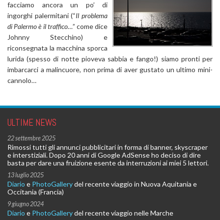
facciamo ancora un po’ di
ingorghi palermitani (“
Il problema
di Palermo è il traffico…
” come dice
Johnny Stecchino) e
riconsegnata la macchina sporca
lurida (spesso di notte pioveva sabbia e fango!) siamo pronti per
imbarcarci a malincuore, non prima di aver gustato un ultimo mini-
cannolo…
ULTIME NEWS
22 settembre 2025
Rimossi tutti gli annunci pubblicitari in forma di banner, skyscraper
e interstiziali. Dopo 20 anni di Google AdSense ho deciso di dire
basta per dare una fruizione esente da interruzioni ai miei 5 lettori.
13 luglio 2025
Diario
e
PhotoGallery
del recente viaggio in Nuova Aquitania e
Occitania (Francia)
9 giugno 2024
Diario
e
PhotoGallery
del recente viaggio nelle Marche