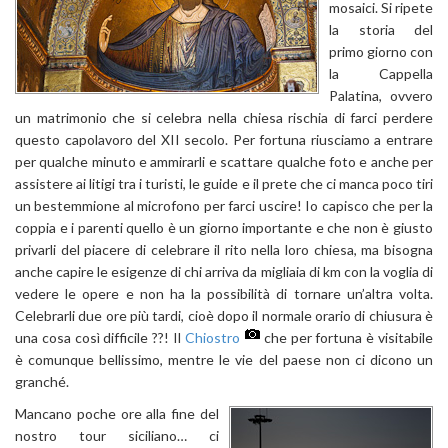
mosaici. Si ripete
la storia del
primo giorno con
la Cappella
Palatina, ovvero
un matrimonio che si celebra nella chiesa rischia di farci perdere
questo capolavoro del XII secolo. Per fortuna riusciamo a entrare
per qualche minuto e ammirarli e scattare qualche foto e anche per
assistere ai litigi tra i turisti, le guide e il prete che ci manca poco tiri
un bestemmione al microfono per farci uscire! Io capisco che per la
coppia e i parenti quello è un giorno importante e che non è giusto
privarli del piacere di celebrare il rito nella loro chiesa, ma bisogna
anche capire le esigenze di chi arriva da migliaia di km con la voglia di
vedere le opere e non ha la possibilità di tornare un’altra volta.
Celebrarli due ore più tardi, cioè dopo il normale orario di chiusura è
una cosa così difficile ??! Il
Chiostro
che per fortuna è visitabile
è comunque bellissimo, mentre le vie del paese non ci dicono un
granché.
Mancano poche ore alla fine del
nostro tour siciliano… ci