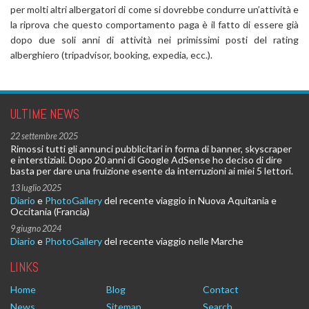
per molti altri albergatori di come si dovrebbe condurre un’attività e
la riprova che questo comportamento paga è il fatto di essere già
dopo due soli anni di attività nei primissimi posti del rating
alberghiero (tripadvisor, booking, expedia, ecc.).
ULTIME NEWS
22 settembre 2025
Rimossi tutti gli annunci pubblicitari in forma di banner, skyscraper
e interstiziali. Dopo 20 anni di Google AdSense ho deciso di dire
basta per dare una fruizione esente da interruzioni ai miei 5 lettori.
13 luglio 2025
Diario
e
PhotoGallery
del recente viaggio in Nuova Aquitania e
Occitania (Francia)
9 giugno 2024
Diario
e
PhotoGallery
del recente viaggio nelle Marche
LINKS
Home
Blog
Contact
News
Sitemap
Search