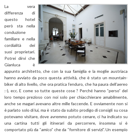
La vera
differenza di
questo hotel
però sta nella
conduzione
familiare e nella
cordialità dei
suoi proprietari.
Potrei dirvi che
Gianluca è
appunto architetto, che con la sua famiglia e la moglie austriaca
hanno avviato da poco questa attività, che è stato un mountain-
biker di alto livello, che ora pratica l’enduro, che ha paura dell’aereo
:-), ecc. E come so tutte queste cose ? Perché hanno “perso” del
loro tempo prezioso con noi solo per chiacchierare amabilmente,
anche se magari avevano altre mille faccende. E ovviamente non si
è parlato solo di lui, ma è stato da subito prodigo di consigli su cosa
potevamo visitare, dove avremmo potuto cenare, ci ha indicato su
una cartina tutti gli itinerari da percorrere, insomma si è
comportato più da “amico” che da “fornitore di servizi”. Un esempio