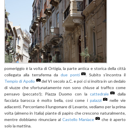
pomeriggio è la volta di Ortigia, la parte antica e storica della città
collegata alla terraferma da
due ponti
. Subito s’incontra il
Tempio di Apollo
del VI secolo a.C. e poi ci si inoltra in un dedalo
di viuzze che sfortunatamente non sono chiuse al traffico come
pensavo (peccato!); Piazza Duomo con la
cattedrale
dalla
facciata barocca è molto bella, così come i
palazzi
nelle vie
adiacenti. Percorriamo il lungomare di Levante, vediamo per la prima
volta (almeno in Italia) piante di papiro che crescono naturalmente,
mentre dobbiamo rinunciare al
Castello Maniace
che è aperto
solo la mattina.