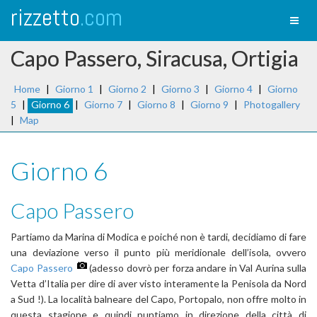
rizzetto
.com
Toggl
naviga
Capo Passero, Siracusa, Ortigia
Home
|
Giorno 1
|
Giorno 2
|
Giorno 3
|
Giorno 4
|
Giorno
5
|
Giorno 6
|
Giorno 7
|
Giorno 8
|
Giorno 9
|
Photogallery
|
Map
Giorno 6
Capo Passero
Partiamo da Marina di Modica e poiché non è tardi, decidiamo di fare
una deviazione verso il punto più meridionale dell’isola, ovvero
Capo Passero
(adesso dovrò per forza andare in Val Aurina sulla
Vetta d’Italia per dire di aver visto interamente la Penisola da Nord
a Sud !). La località balneare del Capo, Portopalo, non offre molto in
questa stagione e quindi puntiamo in direzione della città di