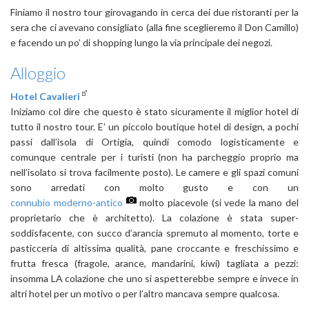
Finiamo il nostro tour girovagando in cerca dei due ristoranti per la
sera che ci avevano consigliato (alla fine sceglieremo il Don Camillo)
e facendo un po’ di shopping lungo la via principale dei negozi.
Alloggio
Hotel Cavalieri
Iniziamo col dire che questo è stato sicuramente il miglior hotel di
tutto il nostro tour. E’ un piccolo boutique hotel di design, a pochi
passi dall’isola di Ortigia, quindi comodo logisticamente e
comunque centrale per i turisti (non ha parcheggio proprio ma
nell’isolato si trova facilmente posto). Le camere e gli spazi comuni
sono arredati con molto gusto e con un
connubio moderno-antico
molto piacevole (si vede la mano del
proprietario che è architetto). La colazione è stata super-
soddisfacente, con succo d’arancia spremuto al momento, torte e
pasticceria di altissima qualità, pane croccante e freschissimo e
frutta fresca (fragole, arance, mandarini, kiwi) tagliata a pezzi:
insomma LA colazione che uno si aspetterebbe sempre e invece in
altri hotel per un motivo o per l’altro mancava sempre qualcosa.