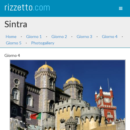
rizzetto
.com
Toggl
naviga
Sintra
Home
-
Giorno 1
-
Giorno 2
-
Giorno 3
-
Giorno 4
-
Giorno 5
-
Photogallery
Giorno 4