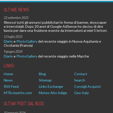
ULTIME NEWS
22 settembre 2025
Rimossi tutti gli annunci pubblicitari in forma di banner, skyscraper
e interstiziali. Dopo 20 anni di Google AdSense ho deciso di dire
basta per dare una fruizione esente da interruzioni ai miei 5 lettori.
13 luglio 2025
Diario
e
PhotoGallery
del recente viaggio in Nuova Aquitania e
Occitania (Francia)
9 giugno 2024
Diario
e
PhotoGallery
del recente viaggio nelle Marche
LINKS
Home
Blog
Contact
News
Sitemap
Search
RSS Feed
Links Exchange
Consigli Acquisti
MTB.rizzetto.com
Meteo Alto Adige
Geo Italy
ULTIMI POST DAL BLOG
10 gennaio 2026