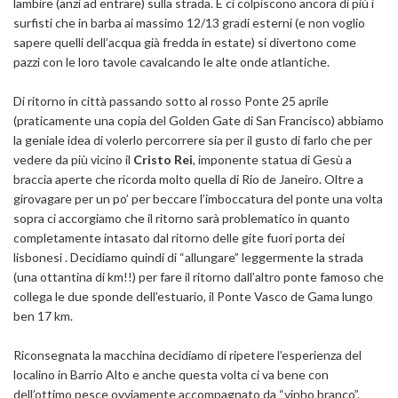
lambire (anzi ad entrare) sulla strada. E ci colpiscono ancora di più i
surfisti che in barba ai massimo 12/13 gradi esterni (e non voglio
sapere quelli dell’acqua già fredda in estate) si divertono come
pazzi con le loro tavole cavalcando le alte onde atlantiche.
Di ritorno in città passando sotto al rosso Ponte 25 aprile
(praticamente una copia del Golden Gate di San Francisco) abbiamo
la geniale idea di volerlo percorrere sia per il gusto di farlo che per
vedere da più vicino il
Cristo Rei
, imponente statua di Gesù a
braccia aperte che ricorda molto quella di Rio de Janeiro. Oltre a
girovagare per un po’ per beccare l’imboccatura del ponte una volta
sopra ci accorgiamo che il ritorno sarà problematico in quanto
completamente intasato dal ritorno delle gite fuori porta dei
lisbonesi . Decidiamo quindi di “allungare” leggermente la strada
(una ottantina di km!!) per fare il ritorno dall’altro ponte famoso che
collega le due sponde dell’estuario, il Ponte Vasco de Gama lungo
ben 17 km.
Riconsegnata la macchina decidiamo di ripetere l’esperienza del
localino in Barrio Alto e anche questa volta ci va bene con
dell’ottimo pesce ovviamente accompagnato da “vinho branco”.