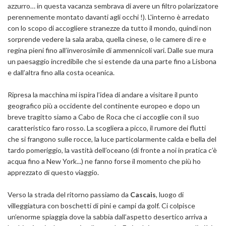
azzurro… in questa vacanza sembrava di avere un filtro polarizzatore
perennemente montato davanti agli occhi !). L'interno è arredato
con lo scopo di accogliere stranezze da tutto il mondo, quindi non
sorprende vedere la sala araba, quella cinese, o le camere di re e
regina pieni fino all’inverosimile di ammennicoli vari. Dalle sue mura
un paesaggio incredibile che si estende da una parte fino a Lisbona
e dall’altra fino alla costa oceanica.
Ripresa la macchina mi ispira l’idea di andare a visitare il punto
geografico più a occidente del continente europeo e dopo un
breve tragitto siamo a Cabo de Roca che ci accoglie con il suo
caratteristico faro rosso. La scogliera a picco, il rumore dei flutti
che si frangono sulle rocce, la luce particolarmente calda e bella del
tardo pomeriggio, la vastità dell’oceano (di fronte a noi in pratica c’è
acqua fino a New York...) ne fanno forse il momento che più ho
apprezzato di questo viaggio.
Verso la strada del ritorno passiamo da
Cascais
, luogo di
villeggiatura con boschetti di pini e campi da golf. Ci colpisce
un’enorme spiaggia dove la sabbia dall’aspetto desertico arriva a