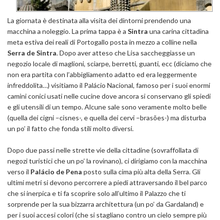
La giornata è destinata alla visita dei dintorni prendendo una
macchina a noleggio. La prima tappa è a
Sintra
una carina cittadina
meta estiva dei reali di Portogallo posta in mezzo a colline nella
Serra de Sintra
. Dopo aver atteso che Lisa saccheggiasse un
negozio locale di maglioni, sciarpe, berretti, guanti, ecc (diciamo che
non era partita con l’abbigliamento adatto ed era leggermente
infreddolita…) visitiamo il Palácio Nacional, famoso per i suoi enormi
camini conici usati nelle cucine dove ancora si conservano gli spiedi
e gli utensili di un tempo. Alcune sale sono veramente molto belle
(quella dei cigni –cisnes-, e quella dei cervi –brasões-) ma disturba
un po’ il fatto che fonda stili molto diversi.
Dopo due passi nelle strette vie della cittadine (sovraffollata di
negozi turistici che un po’ la rovinano), ci dirigiamo con la macchina
verso il
Palácio de Pena
posto sulla cima più alta della Serra. Gli
ultimi metri si devono percorrere a piedi attraversando il bel parco
che si inerpica e ti fa scoprire solo all’ultimo il Palazzo che ti
sorprende per la sua bizzarra architettura (un po’ da Gardaland) e
per i suoi accesi colori (che si stagliano contro un cielo sempre più