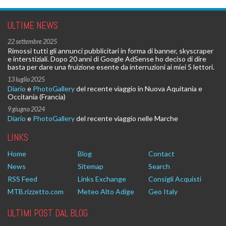
ULTIME NEWS
22 settembre 2025
Rimossi tutti gli annunci pubblicitari in forma di banner, skyscraper
e interstiziali. Dopo 20 anni di Google AdSense ho deciso di dire
basta per dare una fruizione esente da interruzioni ai miei 5 lettori.
13 luglio 2025
Diario
e
PhotoGallery
del recente viaggio in Nuova Aquitania e
Occitania (Francia)
9 giugno 2024
Diario
e
PhotoGallery
del recente viaggio nelle Marche
LINKS
Home
Blog
Contact
News
Sitemap
Search
RSS Feed
Links Exchange
Consigli Acquisti
MTB.rizzetto.com
Meteo Alto Adige
Geo Italy
ULTIMI POST DAL BLOG