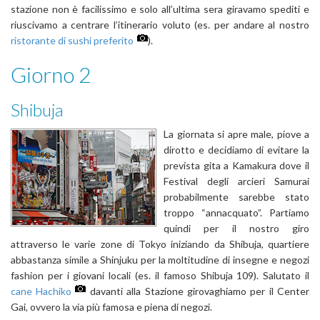
stazione non è facilissimo e solo all’ultima sera giravamo spediti e
riuscivamo a centrare l’itinerario voluto (es. per andare al nostro
ristorante di sushi preferito
).
Giorno 2
Shibuja
La giornata si apre male, piove a
dirotto e decidiamo di evitare la
prevista gita a Kamakura dove il
Festival degli arcieri Samurai
probabilmente sarebbe stato
troppo “annacquato”. Partiamo
quindi per il nostro giro
attraverso le varie zone di Tokyo iniziando da Shibuja, quartiere
abbastanza simile a Shinjuku per la moltitudine di insegne e negozi
fashion per i giovani locali (es. il famoso Shibuja 109). Salutato il
cane Hachiko
davanti alla Stazione girovaghiamo per il Center
Gai, ovvero la via più famosa e piena di negozi.