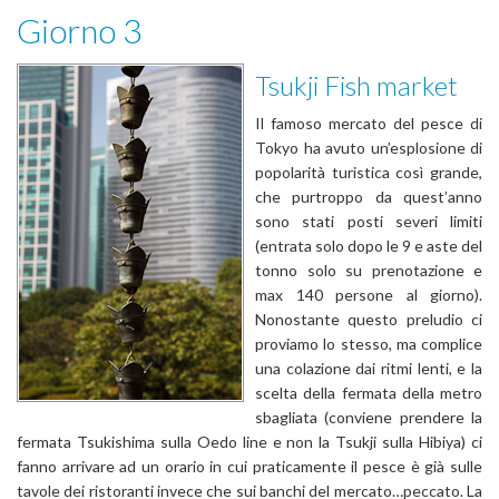
Giorno 3
Tsukji Fish market
Il famoso mercato del pesce di
Tokyo ha avuto un’esplosione di
popolarità turistica così grande,
che purtroppo da quest’anno
sono stati posti severi limiti
(entrata solo dopo le 9 e aste del
tonno solo su prenotazione e
max 140 persone al giorno).
Nonostante questo preludio ci
proviamo lo stesso, ma complice
una colazione dai ritmi lenti, e la
scelta della fermata della metro
sbagliata (conviene prendere la
fermata Tsukishima sulla Oedo line e non la Tsukji sulla Hibiya) ci
fanno arrivare ad un orario in cui praticamente il pesce è già sulle
tavole dei ristoranti invece che sui banchi del mercato…peccato. La