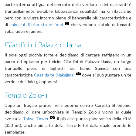
parte interna attigua del mercato della verdura e dei ristoranti è
tranquillamente evitabile (abbastanza squallida) ma ci rifacciamo
però con le viuzze intorno piene di bancarelle più caratteristiche e
di
chioschi di cibo street-food
che vendono ciotole di fumanti
soba, udon e ramen.
Giardini di Palazzo Hama
Il sole oggi picchia forte e decidiamo di cercare refrigerio in un
parco ed optiamo per i vicini Giardini di Palazzo Hama, un luogo
tranquillo pieno di laghetti, sul fiume Sumida con una
caratteristiche
Casa da tè (Nakajima)
dove si può gustare un tè
verde e dei dolci giapponesi.
Tempio Zojo-ji
Dopo un frugale pranzo nel moderno centro Caretta Shiodome,
decidiamo di dare un’occhiata al Tempio Zojo-ji vicino al quale
svetta la
Tokyo Tower
, il più alto punto panoramico della città
(333 mt), anche più alto della Torre Eiffel dalla quale prende le
sembianze.