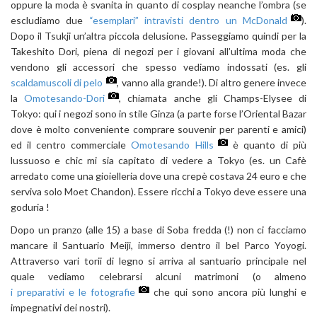
oppure la moda è svanita in quanto di cosplay neanche l’ombra (se
escludiamo due
“esemplari” intravisti dentro un McDonald
).
Dopo il Tsukji un’altra piccola delusione. Passeggiamo quindi per la
Takeshito Dori, piena di negozi per i giovani all’ultima moda che
vendono gli accessori che spesso vediamo indossati (es. gli
scaldamuscoli di pelo
, vanno alla grande!). Di altro genere invece
la
Omotesando-Dori
, chiamata anche gli Champs-Elysee di
Tokyo: qui i negozi sono in stile Ginza (a parte forse l’Oriental Bazar
dove è molto conveniente comprare souvenir per parenti e amici)
ed il centro commerciale
Omotesando Hills
è quanto di più
lussuoso e chic mi sia capitato di vedere a Tokyo (es. un Cafè
arredato come una gioielleria dove una crepè costava 24 euro e che
serviva solo Moet Chandon). Essere ricchi a Tokyo deve essere una
goduria !
Dopo un pranzo (alle 15) a base di Soba fredda (!) non ci facciamo
mancare il Santuario Meiji, immerso dentro il bel Parco Yoyogi.
Attraverso vari torii di legno si arriva al santuario principale nel
quale vediamo celebrarsi alcuni matrimoni (o almeno
i preparativi e le fotografie
che qui sono ancora più lunghi e
impegnativi dei nostri).