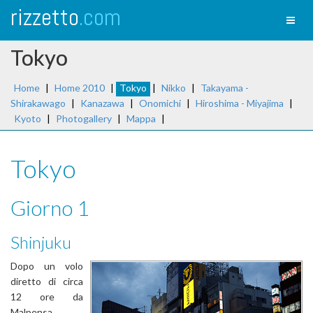
rizzetto
.com
Toggl
naviga
Tokyo
Home
|
Home 2010
|
Tokyo
|
Nikko
|
Takayama -
Shirakawago
|
Kanazawa
|
Onomichi
|
Hiroshima - Miyajima
|
Kyoto
|
Photogallery
|
Mappa
|
Tokyo
Giorno 1
Shinjuku
Dopo un volo
diretto di circa
12 ore da
Malpensa