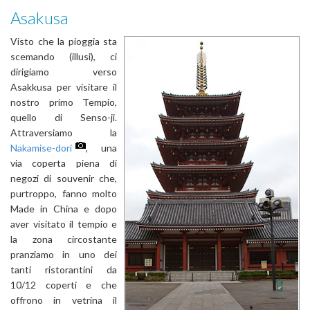
Asakusa
Visto che la pioggia sta
scemando (illusi), ci
dirigiamo verso
Asakkusa per visitare il
nostro primo Tempio,
quello di Senso-ji.
Attraversiamo la
Nakamise-dori
, una
via coperta piena di
negozi di souvenir che,
purtroppo, fanno molto
Made in China e dopo
aver visitato il tempio e
la zona circostante
pranziamo in uno dei
tanti ristorantini da
10/12 coperti e che
offrono in vetrina il