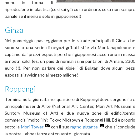
menu in forma di
riproduzione in plastica (così sai già cosa ordinare, cosa non sempre
banale se il menu è solo in giapponese!)
Ginza
Nel pomeriggio passeggiamo per le strade principali di Ginza che
sono solo una serie di negozi griffati stile via Montanapoleone e
capiamo dai prezzi esposti perché i giapponesi accorrono in massa
ai nostri saldi (es. un paio di normalissimi pantaloni di Armani, 2300
euro !!). Per non parlare dei gioielli di Bulgari dove alcuni pezzi
esposti si avvicinano al mezzo milione!
Roppongi
Terminiamo la giornata nel quartiere di Roppongi dove sorgono i tre
principali musei di Arte (National Art Center, Mori Art Museum e
Suntory Museum of Art) e due nuove zone di edifici/centri
commerciali molto “in”: Tokyo Midtown e Roppongi Hill. Ed è proprio
sotto la
Mori Tower
con il suo
ragno gigante
che si conclude
la nostra –abbastanza estenuante- giornata.