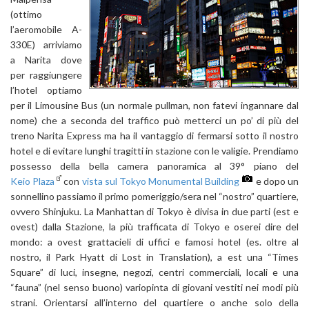
(ottimo
l’aeromobile A-
330E) arriviamo
a Narita dove
per raggiungere
l’hotel optiamo
per il Limousine Bus (un normale pullman, non fatevi ingannare dal
nome) che a seconda del traffico può metterci un po’ di più del
treno Narita Express ma ha il vantaggio di fermarsi sotto il nostro
hotel e di evitare lunghi tragitti in stazione con le valigie. Prendiamo
possesso della bella camera panoramica al 39° piano del
Keio Plaza
con
vista sul Tokyo Monumental Building
e dopo un
sonnellino passiamo il primo pomeriggio/sera nel “nostro” quartiere,
ovvero Shinjuku. La Manhattan di Tokyo è divisa in due parti (est e
ovest) dalla Stazione, la più trafficata di Tokyo e oserei dire del
mondo: a ovest grattacieli di uffici e famosi hotel (es. oltre al
nostro, il Park Hyatt di Lost in Translation), a est una “Times
Square” di luci, insegne, negozi, centri commerciali, locali e una
“fauna” (nel senso buono) variopinta di giovani vestiti nei modi più
strani. Orientarsi all’interno del quartiere o anche solo della