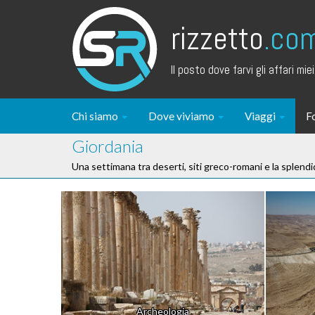
rizzetto
.co
Il posto dove farvi gli affari miei.
Chi siamo
Dove viviamo
Viaggi
F
Giordania
Una settimana tra deserti, siti greco-romani e la splend
Archeologia