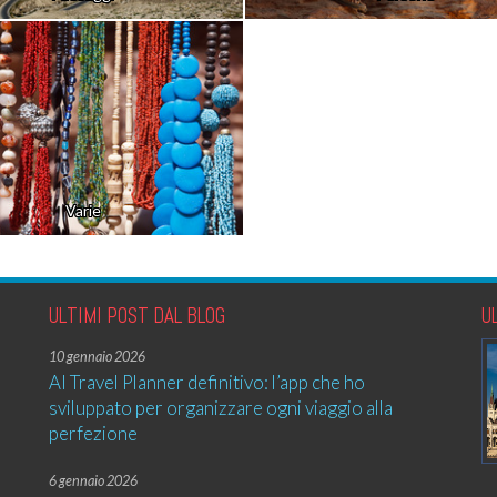
Varie
ULTIMI POST DAL BLOG
U
10 gennaio 2026
AI Travel Planner definitivo: l’app che ho
sviluppato per organizzare ogni viaggio alla
perfezione
6 gennaio 2026