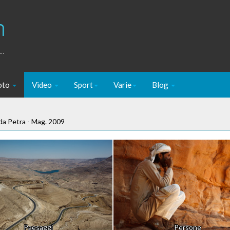
m
..
oto
Video
Sport
Varie
Blog
ida Petra - Mag. 2009
Paesaggi
Persone