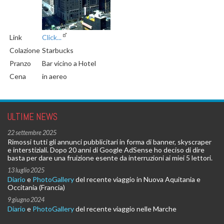
Link
Click...
Colazione
Starbucks
Pranzo
Bar vicino a Hotel
Cena
in aereo
ULTIME NEWS
22 settembre 2025
Rimossi tutti gli annunci pubblicitari in forma di banner, skyscraper
e interstiziali. Dopo 20 anni di Google AdSense ho deciso di dire
basta per dare una fruizione esente da interruzioni ai miei 5 lettori.
13 luglio 2025
Diario
e
PhotoGallery
del recente viaggio in Nuova Aquitania e
Occitania (Francia)
9 giugno 2024
Diario
e
PhotoGallery
del recente viaggio nelle Marche