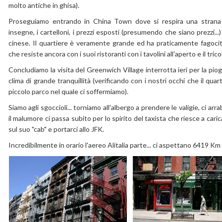
molto antiche in ghisa).
Proseguiamo entrando in China Town dove si respira una strana 
insegne, i cartelloni, i prezzi esposti (presumendo che siano prezzi...)
cinese. Il quartiere è veramente grande ed ha praticamente fagocitato
che resiste ancora con i suoi ristoranti con i tavolini all'aperto e il tr
Concludiamo la visita del Greenwich Village interrotta ieri per la pi
clima di grande tranquillità (verificando con i nostri occhi che il quar
piccolo parco nel quale ci soffermiamo).
Siamo agli sgoccioli... torniamo all'albergo a prendere le valigie, ci a
il malumore ci passa subito per lo spirito del taxista che riesce a cari
sul suo "cab" e portarci allo JFK.
Incredibilmente in orario l'aereo Alitalia parte... ci aspettano 6419 Km d