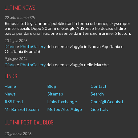
ULTIME NEWS
22 settembre 2025
Rimossi tutti gli annunci pubblicitari in forma di banner, skyscraper
e interstiziali. Dopo 20 anni di Google AdSense ho deciso di dire
basta per dare una fruizione esente da interruzioni ai miei 5 lettori.
13 luglio 2025
Diario
e
PhotoGallery
del recente viaggio in Nuova Aquitania e
Occitania (Francia)
9 giugno 2024
Diario
e
PhotoGallery
del recente viaggio nelle Marche
LINKS
Home
Blog
Contact
News
Sitemap
Search
RSS Feed
Links Exchange
Consigli Acquisti
MTB.rizzetto.com
Meteo Alto Adige
Geo Italy
ULTIMI POST DAL BLOG
10 gennaio 2026