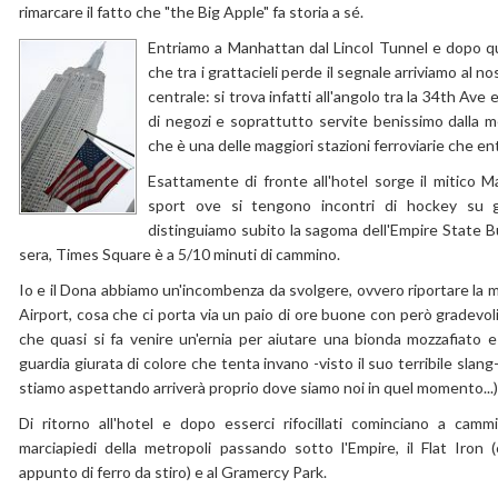
rimarcare il fatto che "the Big Apple" fa storia a sé.
Entriamo a Manhattan dal Lincol Tunnel e dopo qu
che tra i grattacieli perde il segnale arriviamo al
centrale: si trova infatti all'angolo tra la 34th Ave 
di negozi e soprattutto servite benissimo dalla m
che è una delle maggiori stazioni ferroviarie che ent
Esattamente di fronte all'hotel sorge il mitico 
sport ove si tengono incontri di hockey su gh
distinguiamo subito la sagoma dell'Empire State 
sera, Times Square è a 5/10 minuti di cammino.
Io e il Dona abbiamo un'incombenza da svolgere, ovvero riportare la m
Airport, cosa che ci porta via un paio di ore buone con però gradevoli
che quasi si fa venire un'ernia per aiutare una bionda mozzafiato e
guardia giurata di colore che tenta invano -visto il suo terribile slang
stiamo aspettando arriverà proprio dove siamo noi in quel momento...)
Di ritorno all'hotel e dopo esserci rifocillati cominciano a camm
marciapiedi della metropoli passando sotto l'Empire, il Flat Iron 
appunto di ferro da stiro) e al Gramercy Park.