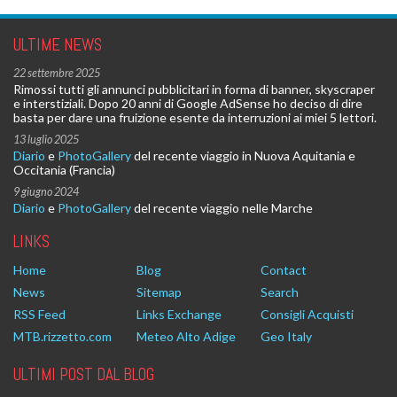
ULTIME NEWS
22 settembre 2025
Rimossi tutti gli annunci pubblicitari in forma di banner, skyscraper
e interstiziali. Dopo 20 anni di Google AdSense ho deciso di dire
basta per dare una fruizione esente da interruzioni ai miei 5 lettori.
13 luglio 2025
Diario
e
PhotoGallery
del recente viaggio in Nuova Aquitania e
Occitania (Francia)
9 giugno 2024
Diario
e
PhotoGallery
del recente viaggio nelle Marche
LINKS
Home
Blog
Contact
News
Sitemap
Search
RSS Feed
Links Exchange
Consigli Acquisti
MTB.rizzetto.com
Meteo Alto Adige
Geo Italy
ULTIMI POST DAL BLOG