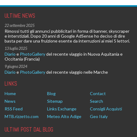
ULTIME NEWS
22 settembre 2025
Rimossi tutti gli annunci pubblicitari in forma di banner, skyscraper
e interstiziali. Dopo 20 anni di Google AdSense ho deciso di dire
basta per dare una fruizione esente da interruzioni ai miei 5 lettori.
13 luglio 2025
Diario
e
PhotoGallery
del recente viaggio in Nuova Aquitania e
Occitania (Francia)
9 giugno 2024
Diario
e
PhotoGallery
del recente viaggio nelle Marche
LINKS
Home
Blog
Contact
News
Sitemap
Search
RSS Feed
Links Exchange
Consigli Acquisti
MTB.rizzetto.com
Meteo Alto Adige
Geo Italy
ULTIMI POST DAL BLOG