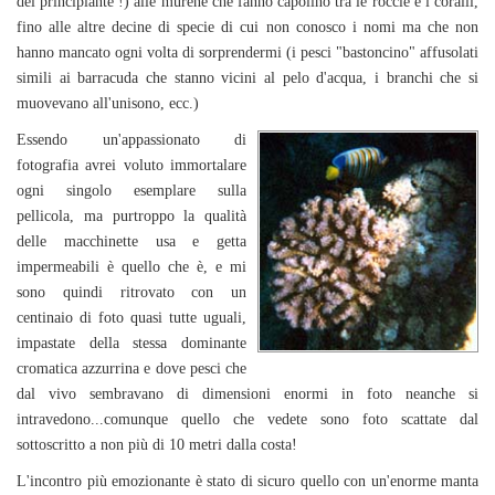
del principiante !) alle murene che fanno capolino tra le roccie e i coralli,
fino alle altre decine di specie di cui non conosco i nomi ma che non
hanno mancato ogni volta di sorprendermi (i pesci "bastoncino" affusolati
simili ai barracuda che stanno vicini al pelo d'acqua, i branchi che si
muovevano all'unisono, ecc.)
Essendo un'appassionato di
fotografia avrei voluto immortalare
ogni singolo esemplare sulla
pellicola, ma purtroppo la qualità
delle macchinette usa e getta
impermeabili è quello che è, e mi
sono quindi ritrovato con un
centinaio di foto quasi tutte uguali,
impastate della stessa dominante
cromatica azzurrina e dove pesci che
dal vivo sembravano di dimensioni enormi in foto neanche si
intravedono...comunque quello che vedete sono foto scattate dal
sottoscritto a non più di 10 metri dalla costa!
L'incontro più emozionante è stato di sicuro quello con un'enorme manta