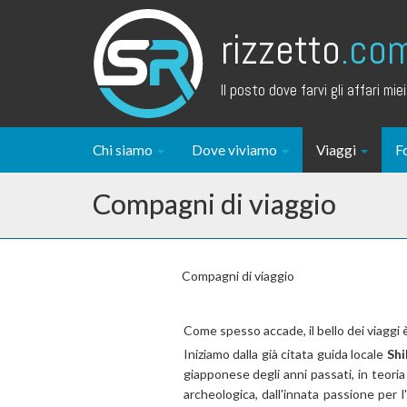
rizzetto
.co
Il posto dove farvi gli affari miei.
Chi siamo
Dove viviamo
Viaggi
F
Compagni di viaggio
Compagni di viaggio
Come spesso accade, il bello dei viaggi 
Iniziamo dalla già citata guida locale
Shi
giapponese degli anni passati, in teori
archeologica, dall'innata passione per 