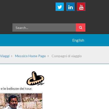
English
Viaggi
Messico Home Page
Compagni di viaggio
 le bellezze dei tour.