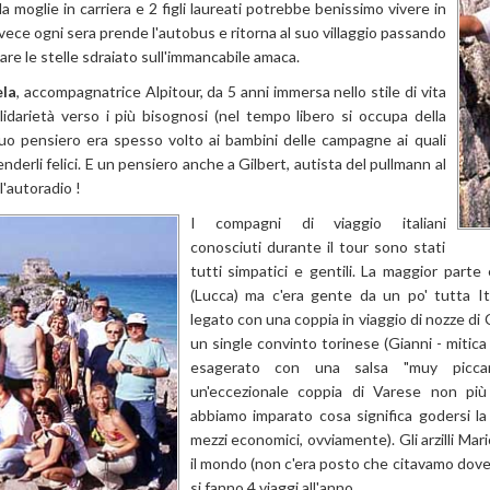
 la moglie in carriera e 2 figli laureati potrebbe benissimo vivere in
ece ogni sera prende l'autobus e ritorna al suo villaggio passando
rdare le stelle sdraiato sull'immancabile amaca.
la
, accompagnatrice Alpitour, da 5 anni immersa nello stile di vita
idarietà verso i più bisognosi (nel tempo libero si occupa della
suo pensiero era spesso volto ai bambini delle campagne ai quali
nderli felici. E un pensiero anche a Gilbert, autista del pullmann al
'autoradio !
I compagni di viaggio italiani
conosciuti durante il tour sono stati
tutti simpatici e gentili. La maggior part
(Lucca) ma c'era gente da un po' tutta Ita
legato con una coppia in viaggio di nozze di
un single convinto torinese (Gianni - mitica 
esagerato con una salsa "muy picca
un'eccezionale coppia di Varese non più 
abbiamo imparato cosa significa godersi l
mezzi economici, ovviamente). Gli arzilli Mari
il mondo (non c'era posto che citavamo dove n
si fanno 4 viaggi all'anno