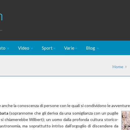
m
..
oto
Video
Sport
Varie
Blog
Home
è anche la conoscenza di persone con le quali si condividono le avventure e
bata
(soprannome che gli deriva da una somiglianza con un pugile
a si chiamerebbe Wilbert); un uomo dalla profonda cultura storico-
l'astronomia, ma soprattutto intriso dall'orgoglio di discendere da