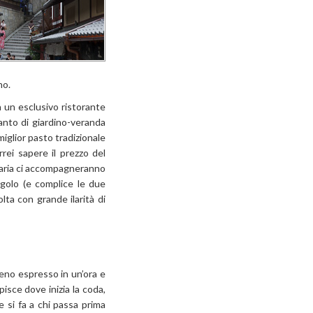
no.
n un esclusivo ristorante
nto di giardino-veranda
iglior pasto tradizionale
rei sapere il prezzo del
etaria ci accompagneranno
ngolo (e complice le due
lta con grande ilarità di
reno espresso in un’ora e
isce dove inizia la coda,
 si fa a chi passa prima