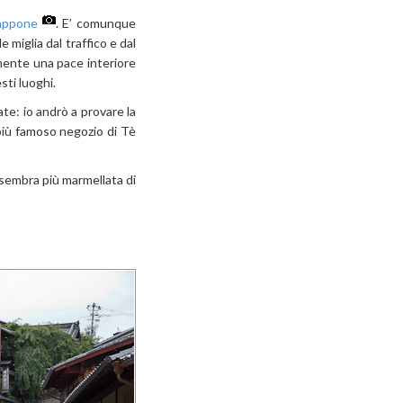
iappone
. E’ comunque
 miglia dal traffico e dal
amente una pace interiore
sti luoghi.
te: io andrò a provare la
più famoso negozio di Tè
 sembra più marmellata di