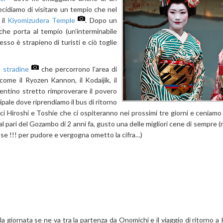
ecidiamo di visitare un tempio che nel
 il
Kiyomizudera Temple
. Dopo un
che porta al tempio (un’interminabile
esso è strapieno di turisti e ciò toglie
e
stradine
che percorrono l’area di
ome il Ryozen Kannon, il Kodaijik, il
entino stretto rimproverare il povero
pale dove riprendiamo il bus di ritorno
mici Hiroshi e Toshie che ci ospiteranno nei prossimi tre giorni e ceniamo
l pari del Gozambo di 2 anni fa, gusto una delle migliori cene di sempre
asse !!! per pudore e vergogna ometto la cifra…)
la giornata se ne va tra la partenza da Onomichi e il viaggio di ritorno a