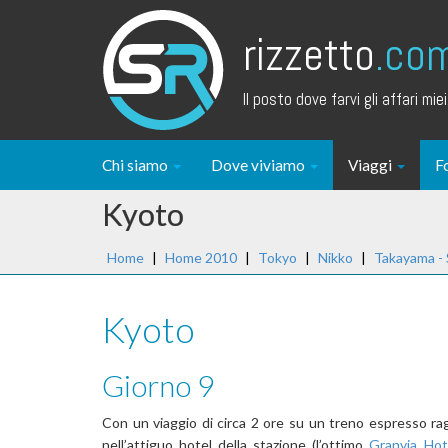
rizzetto
.co
Il posto dove farvi gli affari miei.
Chi siamo
Dove viviamo
Viaggi
F
Kyoto
Home
|
Home 2010
|
Tokyo
|
Nikko
|
Takayama -
Kyoto
Giorno 9
Con un viaggio di circa 2 ore su un treno espresso rag
nell’attiguo hotel della stazione (l’ottimo
Granvia Hot