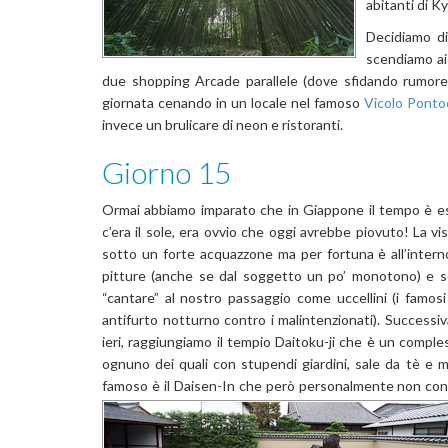
abitanti di K
Decidiamo di
scendiamo ai
due shopping Arcade parallele (dove sfidando rumor
giornata cenando in un locale nel famoso
Vicolo Ponto
invece un brulicare di neon e ristoranti.
Giorno 15
Ormai abbiamo imparato che in Giappone il tempo è est
c’era il sole, era ovvio che oggi avrebbe piovuto! La vis
sotto un forte acquazzone ma per fortuna è all’inter
pitture (anche se dal soggetto un po’ monotono) e se
“cantare” al nostro passaggio come uccellini (i famosi
antifurto notturno contro i malintenzionati). Successi
ieri, raggiungiamo il tempio Daitoku-ji che è un compless
ognuno dei quali con stupendi giardini, sale da tè e mo
famoso è il Daisen-In che però personalmente non consi