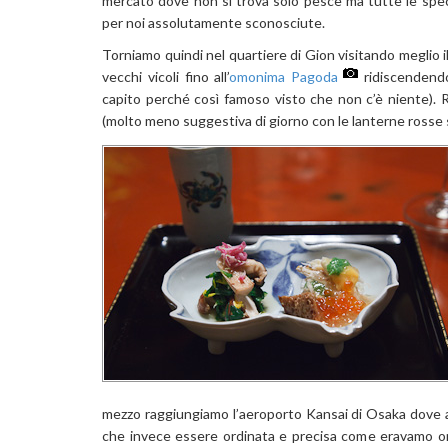
mercato dove non si trova solo pesce ma tutte le special
per noi assolutamente sconosciute.
Torniamo quindi nel quartiere di Gion visitando meglio 
vecchi vicoli fino all’
omonima Pagoda
ridiscendendo
capito perché così famoso visto che non c’è niente). R
(molto meno suggestiva di giorno con le lanterne rosse sp
mezzo raggiungiamo l’aeroporto Kansai di Osaka dove al c
che invece essere ordinata e precisa come eravamo orm