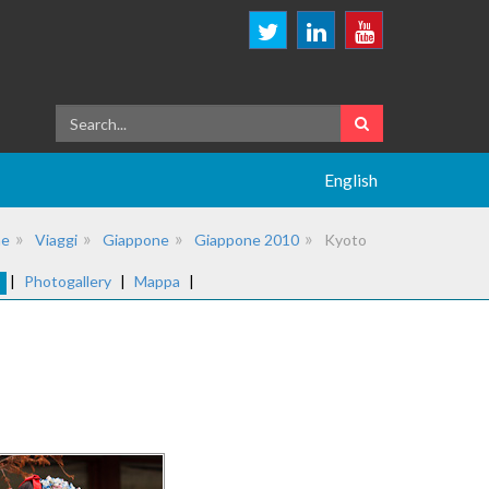
English
e
Viaggi
Giappone
Giappone 2010
Kyoto
o
|
Photogallery
|
Mappa
|