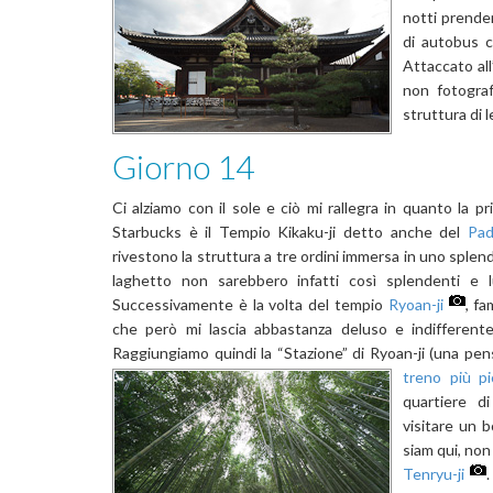
notti prender
di autobus c
Attaccato al
non fotograf
struttura di 
Giorno 14
Ci alziamo con il sole e ciò mi rallegra in quanto la p
Starbucks è il Tempio Kikaku-ji detto anche del
Pad
rivestono la struttura a tre ordini immersa in uno splend
laghetto non sarebbero infatti così splendenti e l
Successivamente è la volta del tempio
Ryoan-ji
, f
che però mi lascia abbastanza deluso e indifferente 
Raggiungiamo quindi la “Stazione” di Ryoan-ji (una pen
treno più p
quartiere d
visitare un 
siam qui, non
Tenryu-ji