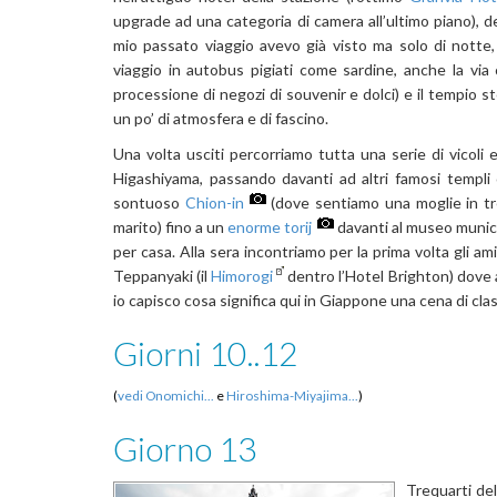
upgrade ad una categoria di camera all’ultimo piano), d
mio passato viaggio avevo già visto ma solo di notte,
viaggio in autobus pigiati come sardine, anche la via 
processione di negozi di souvenir e dolci) e il tempio st
un po’ di atmosfera e di fascino.
Una volta usciti percorriamo tutta una serie di vicoli 
Higashiyama, passando davanti ad altri famosi templi c
sontuoso
Chion-in
(dove sentiamo una moglie in tr
marito) fino a un
enorme torij
davanti al museo munici
per casa. Alla sera incontriamo per la prima volta gli a
Teppanyaki (il
Himorogi
dentro l’Hotel Brighton) dove a
io capisco cosa significa qui in Giappone una cena di cl
Giorni 10..12
(
vedi Onomichi...
e
Hiroshima-Miyajima...
)
Giorno 13
Trequarti del