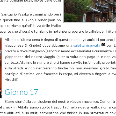
ità culinarie locali, molte delle quali
il Santuario Yasaka e camminando per i
 quindi fino al Gion Corner (non ho
ipercorriamo quindi la via delle Maiko
ente che di sera) e torniamo in hotel per preparare le valigie per il ritor
Alla sera l’ultima cena è degna di questo nome: gli amici ci portano i
giapponese (il Kinobu) dove abbiamo una
saletta riservata
con ta
privato e dove mangiamo (serviti in modo eccezionale) sicuramente il m
giapponese del nostro viaggio (questa volta non pago io e non vor
conto…). Alla fine le signore che ci hanno servito insieme alla propri
sulla strada e non rientreranno finché noi non avremmo girato l’a
bottiglie di ottimo vino francese in corpo, mi diverto a fingere la svo
Hiroshi!)
Giorno 17
Siamo giunti alla conclusione del nostro viaggio nipponico. Con un t
heck-in Alitalia siamo subito trasportati nella nostra realtá: non si cap
ai abituati, è un multi-serpentone che finisce in una strozzatura dove