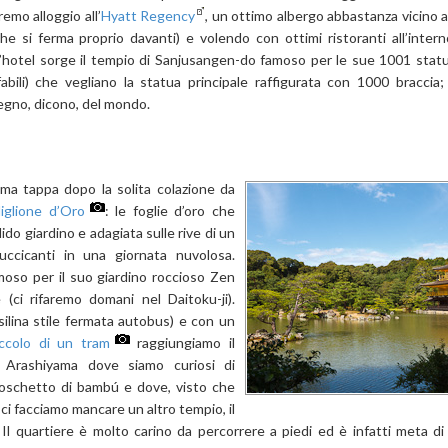
emo alloggio all’
Hyatt Regency
, un ottimo albergo abbastanza vicino a
he si ferma proprio davanti) e volendo con ottimi ristoranti all’intern
l’hotel sorge il tempio di Sanjusangen-do famoso per le sue 1001 sta
abili) che vegliano la statua principale raffigurata con 1000 braccia; 
legno, dicono, del mondo.
rima tappa dopo la solita colazione da
iglione d’Oro
: le foglie d’oro che
ido giardino e adagiata sulle rive di un
uccicanti in una giornata nuvolosa.
amoso per il suo giardino roccioso Zen
(ci rifaremo domani nel Daitoku-ji).
silina stile fermata autobus) e con un
iccolo di un tram
raggiungiamo
il
i Arashiyama dove siamo curiosi di
boschetto di bambú e dove, visto che
 ci facciamo mancare un altro tempio, il
. Il quartiere è molto carino da percorrere a piedi ed è infatti meta di