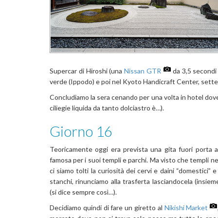
Supercar di Hiroshi (una
Nissan GTR
da 3,5 secondi 
verde (Ippodo) e poi nel Kyoto Handicraft Center, sette p
Concludiamo la sera cenando per una volta in hotel dove
ciliegie liquida da tanto dolciastro è…).
Giorno 16
Teoricamente oggi era prevista una gita fuori porta a
famosa per i suoi templi e parchi. Ma visto che templi ne
ci siamo tolti la curiosità dei cervi e daini “domestici
stanchi, rinunciamo alla trasferta lasciandocela (insi
(si dice sempre così…).
Decidiamo quindi di fare un giretto al
Nikishi Market