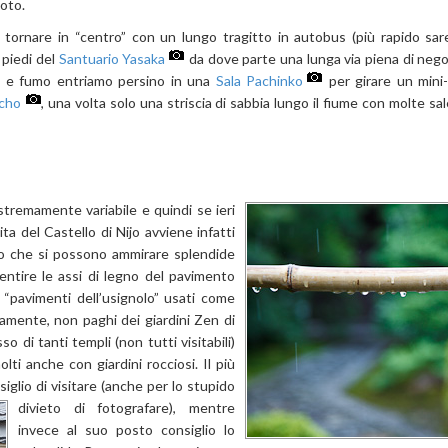
yoto.
 tornare in “centro” con un lungo tragitto in autobus (più rapido sa
 piedi del
Santuario Yasaka
da dove parte una lunga via piena di negozi 
e e fumo entriamo persino in una
Sala Pachinko
per girare un mini
cho
, una volta solo una striscia di sabbia lungo il fiume con molte sa
remamente variabile e quindi se ieri
ita del Castello di Nijo avviene infatti
no che si possono ammirare splendide
ntire le assi di legno del pavimento
 “pavimenti dell’usignolo” usati come
vamente, non paghi dei giardini Zen di
o di tanti templi (non tutti visitabili)
lti anche con giardini rocciosi. Il più
glio di visitare
(anche per lo stupido
divieto di fotografare), mentre
invece al suo posto consiglio lo