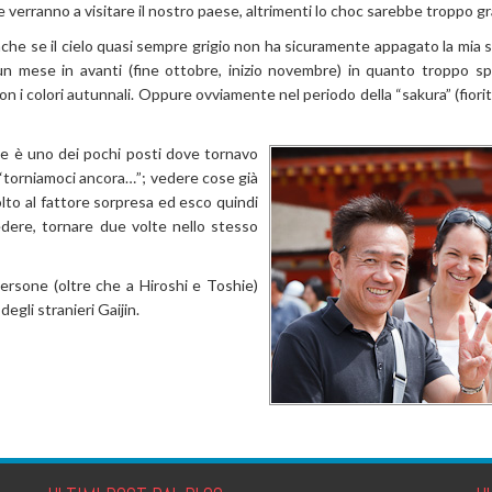
verranno a visitare il nostro paese, altrimenti lo choc sarebbe troppo gra
anche se il cielo quasi sempre grigio non ha sicuramente appagato la mia 
i un mese in avanti (fine ottobre, inizio novembre) in quanto troppo 
n i colori autunnali. Oppure ovviamente nel periodo della “sakura” (fiorit
ne è uno dei pochi posti dove tornavo
 “torniamoci ancora…”; vedere cose già
molto al fattore sorpresa ed esco quindi
edere, tornare due volte nello stesso
rsone (oltre che a Hiroshi e Toshie)
egli stranieri Gaijin.