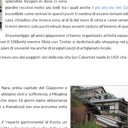
splendido Ryogen-in dove ci sono
giardini rocciosi molto più belli tra i quali anche
il più piccolo del G
incredibile come entrati in questi posti ti sembra di essere lontani mille
caos cittadino che invece sono al di là del muro di cinta e come ver
ti entri dentro solo pochi minuti dopo esserti seduto all’interno di que
Al pomeriggio gli amici giapponesi ci hanno organizzato attività separa
nel 0-100kmh) mentre Silvia con Toshie si dedicherà allo shopping nel 
iani di souvenir ma anche di pregiati pezzi di artigianato locale.
 bevo uno dei peggiori vini della mia vita (un Cabernet made in USA che
 Nara, prima capitale del Giappone e
 abbiamo visti a sufficienza, a Miyajima
” e che dopo 16 giorni siamo abbastanza
eme a Kamakura) per una prossima volta
, il “reparto gastronomia” di Kyoto, un