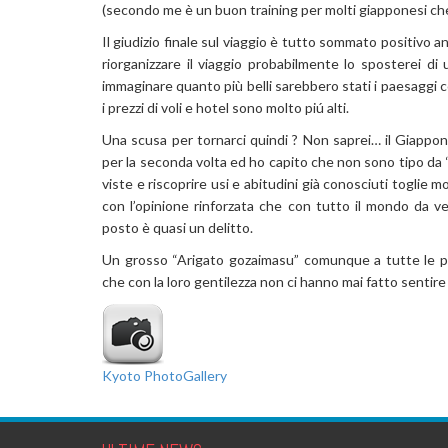
(secondo me è un buon training per molti giapponesi che 
Il giudizio finale sul viaggio è tutto sommato positivo 
riorganizzare il viaggio probabilmente lo sposterei d
immaginare quanto più belli sarebbero stati i paesaggi co
i prezzi di voli e hotel sono molto piú alti.
Una scusa per tornarci quindi ? Non saprei… il Giappo
per la seconda volta ed ho capito che non sono tipo da
viste e riscoprire usi e abitudini già conosciuti toglie 
con l’opinione rinforzata che con tutto il mondo da v
posto è quasi un delitto.
Un grosso “Arigato gozaimasu” comunque a tutte le pe
che con la loro gentilezza non ci hanno mai fatto sentire d
Kyoto PhotoGallery