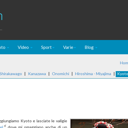
m
..
oto
Video
Sport
Varie
Blog
Hom
 Shirakawago
|
Kanazawa
|
Onomichi
|
Hiroshima - Miyajima
|
Kyot
giungiamo Kyoto e lasciate le valigie
el
dove mi omaggiano anche di un