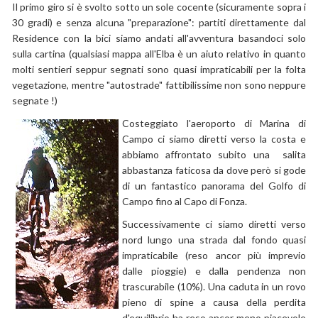
Il primo giro si è svolto sotto un sole cocente (sicuramente sopra i
30 gradi) e senza alcuna "preparazione": partiti direttamente dal
Residence con la bici siamo andati all'avventura basandoci solo
sulla cartina (qualsiasi mappa all'Elba è un aiuto relativo in quanto
molti sentieri seppur segnati sono quasi impraticabili per la folta
vegetazione, mentre "autostrade" fattibilissime non sono neppure
segnate !)
Costeggiato l'aeroporto di Marina di
Campo ci siamo diretti verso la costa e
abbiamo affrontato subito una salita
abbastanza faticosa da dove però si gode
di un fantastico panorama del Golfo di
Campo fino al Capo di Fonza.
Successivamente ci siamo diretti verso
nord lungo una strada dal fondo quasi
impraticabile (reso ancor più imprevio
dalle pioggie) e dalla pendenza non
trascurabile (10%). Una caduta in un rovo
pieno di spine a causa della perdita
d'equilibrio ha reso ancor meno piacevole