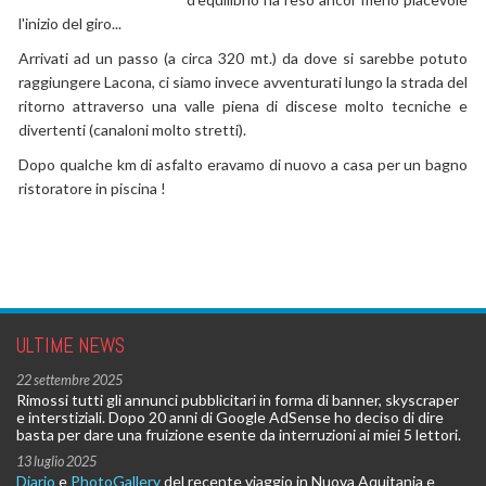
l'inizio del giro...
Arrivati ad un passo (a circa 320 mt.) da dove si sarebbe potuto
raggiungere Lacona, ci siamo invece avventurati lungo la strada del
ritorno attraverso una valle piena di discese molto tecniche e
divertenti (canaloni molto stretti).
Dopo qualche km di asfalto eravamo di nuovo a casa per un bagno
ristoratore in piscina !
ULTIME NEWS
22 settembre 2025
Rimossi tutti gli annunci pubblicitari in forma di banner, skyscraper
e interstiziali. Dopo 20 anni di Google AdSense ho deciso di dire
basta per dare una fruizione esente da interruzioni ai miei 5 lettori.
13 luglio 2025
Diario
e
PhotoGallery
del recente viaggio in Nuova Aquitania e