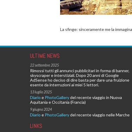
La sfinge: sinceramente me la immaginav
ULTIME NEWS
22 settembre 2025
Rimossi tutti gli annunci pubblicitari in forma di banner,
skyscraper e interstiziali. Dopo 20 anni di Google
AdSense ho deciso di dire basta per dare una fruizione
esente da interruzioni ai miei 5 lettori.
13 luglio 2025
Diario
e
PhotoGallery
del recente viaggio in Nuova
Aquitania e Occitania (Francia)
9 giugno 2024
Diario
e
PhotoGallery
del recente viaggio nelle Marche
LINKS