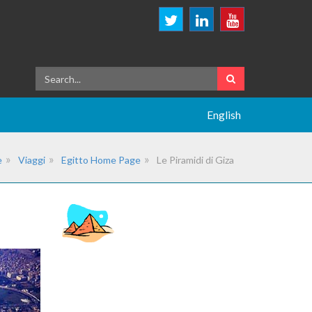
English
e
Viaggi
Egitto Home Page
Le Piramidi di Giza