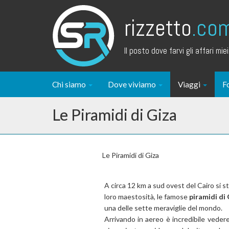
rizzetto
.co
Il posto dove farvi gli affari miei.
Chi siamo
Dove viviamo
Viaggi
F
Le Piramidi di Giza
Le Piramidi di Giza
A circa 12 km a sud ovest del Cairo si sta
loro maestosità, le famose
piramidi di 
una delle sette meraviglie del mondo.
Arrivando in aereo è incredibile veder