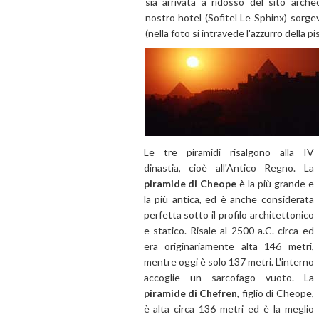
sia arrivata a ridosso del sito archeo
nostro hotel (Sofitel Le Sphinx) sorge
(nella foto si intravede l'azzurro della pis
Le tre piramidi risalgono alla IV
dinastia, cioè all'Antico Regno. La
piramide di Cheope
è la più grande e
la più antica, ed è anche considerata
perfetta sotto il profilo architettonico
e statico. Risale al 2500 a.C. circa ed
era originariamente alta 146 metri,
mentre oggi è solo 137 metri. L'interno
accoglie un sarcofago vuoto. La
piramide di Chefren
, figlio di Cheope,
è alta circa 136 metri ed è la meglio