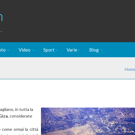
m
..
oto
Video
Sport
Varie
Blog
Hom
gliano, in tutta la
Giza
, considerate
e come ormai la città