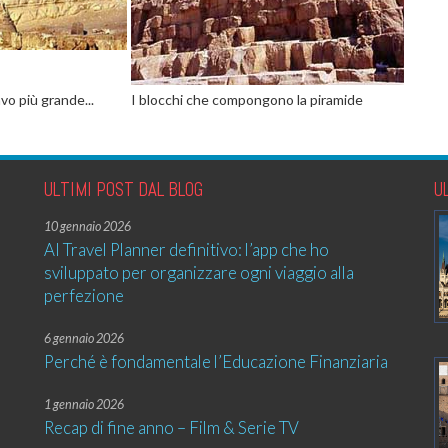
o più grande...
I blocchi che compongono la piramide
ULTIMI POST DAL BLOG
U
10 gennaio 2026
AI Travel Planner definitivo: l’app che ho
sviluppato per organizzare ogni viaggio alla
perfezione
6 gennaio 2026
Perché è fondamentale l’Educazione Finanziaria
1 gennaio 2026
Recap di fine anno – Film & Serie TV