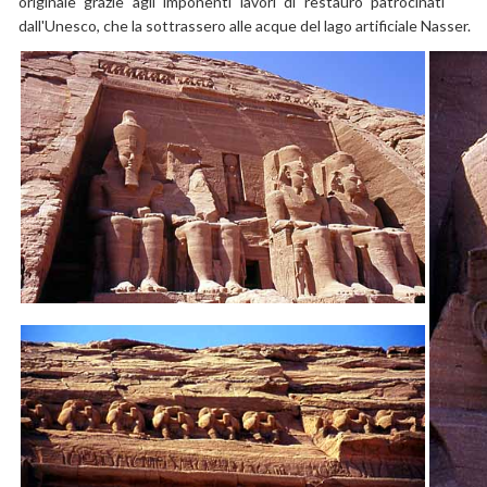
originale grazie agli imponenti lavori di restauro patrocinati
dall'Unesco, che la sottrassero alle acque del lago artificiale Nasser.