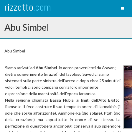
rizzetto
.com
Toggl
naviga
Abu Simbel
Abu Simbel
Siamo arrivati ad
Abu Simbel
in aereo provenienti da Aswan;
dietro suggerimento (grazie!) del favoloso Sayed ci siamo
sistemati sulla parte sinistra dell'aereo e dopo circa 25 minuti di
volo i templi ci sono comparsi con la loro imponente
espressione della maestosità dell'epoca faraonica.
Nella regione chiamata Bassa Nubia, ai limiti dell'Alto Egitto,
Ramsete II fece costruire il suo tempio in onere di Harmakhis (il
sole che sorge all'orizzonte), Ammone-Ra (dio solare), Ptah (dio
della creazione), ma soprattutto in onore di se stesso. La
perfezione di quest'opera ancor oggi conserva il suo splendore