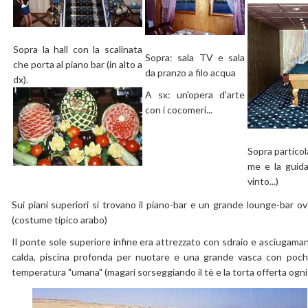
Sopra la hall con la scalinata
Sopra: sala TV e sala
che porta al piano bar (in alto a
da pranzo a filo acqua
dx).
A sx: un'opera d'arte
con i cocomeri...
Sopra particol
me e la guida
vinto...)
Sui piani superiori si trovano il piano-bar e un grande lounge-bar ov
(costume tipico arabo)
Il ponte sole superiore infine era attrezzato con sdraio e asciugaman
calda, piscina profonda per nuotare e una grande vasca con poch
temperatura "umana" (magari sorseggiando il tè e la torta offerta ogni