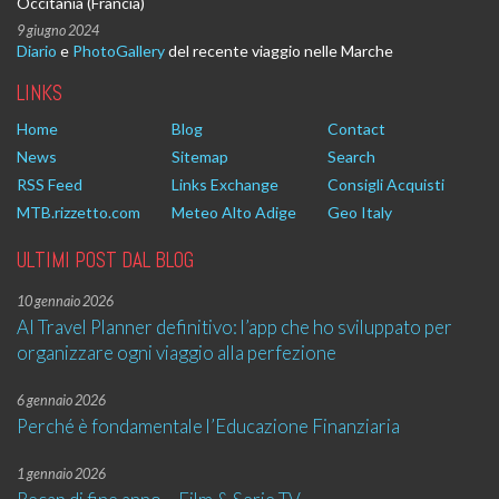
Occitania (Francia)
9 giugno 2024
Diario
e
PhotoGallery
del recente viaggio nelle Marche
LINKS
Home
Blog
Contact
News
Sitemap
Search
RSS Feed
Links Exchange
Consigli Acquisti
MTB.rizzetto.com
Meteo Alto Adige
Geo Italy
ULTIMI POST DAL BLOG
10 gennaio 2026
AI Travel Planner definitivo: l’app che ho sviluppato per
organizzare ogni viaggio alla perfezione
6 gennaio 2026
Perché è fondamentale l’Educazione Finanziaria
1 gennaio 2026