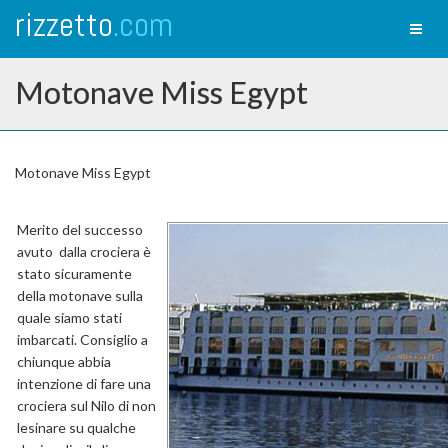
rizzetto
.com
Toggl
naviga
Motonave Miss Egypt
Motonave Miss Egypt
Merito del successo
avuto dalla crociera è
stato sicuramente
della motonave sulla
quale siamo stati
imbarcati. Consiglio a
chiunque abbia
intenzione di fare una
crociera sul Nilo di non
lesinare su qualche