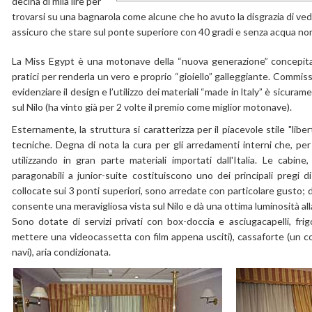
decina di mila lire per
trovarsi su una bagnarola come alcune che ho avuto la disgrazia di ved
assicuro che stare sul ponte superiore con 40 gradi e senza acqua non 
La Miss Egypt è una motonave della “nuova generazione” concepita 
pratici per renderla un vero e proprio “gioiello” galleggiante. Commiss
evidenziare il design e l’utilizzo dei materiali “made in ltaly” è sicura
sul Nilo (ha vinto già per 2 volte il premio come miglior motonave).
Esternamente, la struttura si caratterizza per il piacevole stile "liber
tecniche. Degna di nota la cura per gli arredamenti interni che, per 
utilizzando in gran parte materiali importati dall'Italia. Le cabi
paragonabili a junior-suite costituiscono uno dei principali pregi 
collocate sui 3 ponti superiori, sono arredate con particolare gusto;
consente una meravigliosa vista sul Nilo e dà una ottima luminosità all
Sono dotate di servizi privati con box-doccia e asciugacapelli, frig
mettere una videocassetta con film appena usciti), cassaforte (un c
navi), aria condizionata.