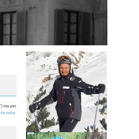
"
) ma per
ste note