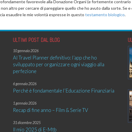
 profondamente favorevole alla Donazione Organi (e fortemente contrario
 non altro per cercare di pareggiare quello che ho avuto dalla sorte. Se 
accia esaudire le mie volontà espresse in questo
testamento biologico
.
ULTIMI POST DAL BLOG
U
10 gennaio 2026
AI Travel Planner definitivo: l’app che ho
sviluppato per organizzare ogni viaggio alla
perfezione
6 gennaio 2026
Perché è fondamentale l’Educazione Finanziaria
1 gennaio 2026
Recap di fine anno – Film & Serie TV
31 dicembre 2025
Il mio 2025 di E-Mtb