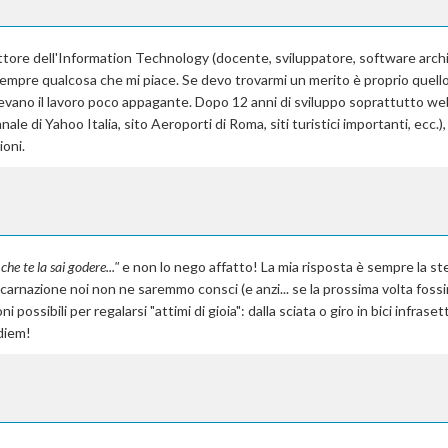
ettore dell'Information Technology (docente, sviluppatore, software arch
mpre qualcosa che mi piace. Se devo trovarmi un merito è proprio quello
evano il lavoro poco appagante. Dopo 12 anni di sviluppo soprattutto we
le di Yahoo Italia, sito Aeroporti di Roma, siti turistici importanti, ecc.),
ioni.
 che te la sai godere..."
e non lo nego affatto! La mia risposta è sempre la st
incarnazione noi non ne saremmo consci (e anzi... se la prossima volta foss
i possibili per regalarsi "attimi di gioia": dalla sciata o giro in bici infrase
 diem!