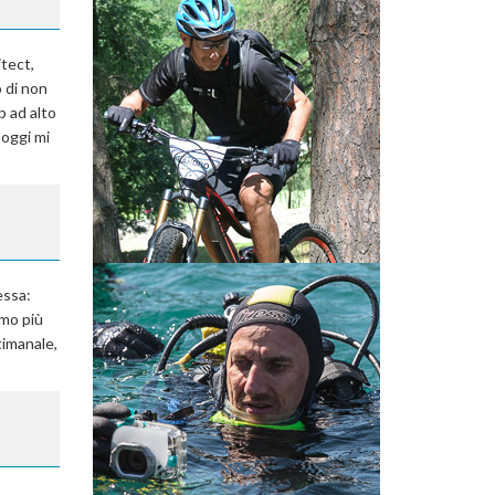
itect,
 di non
b ad alto
 oggi mi
essa:
imo più
ttimanale,