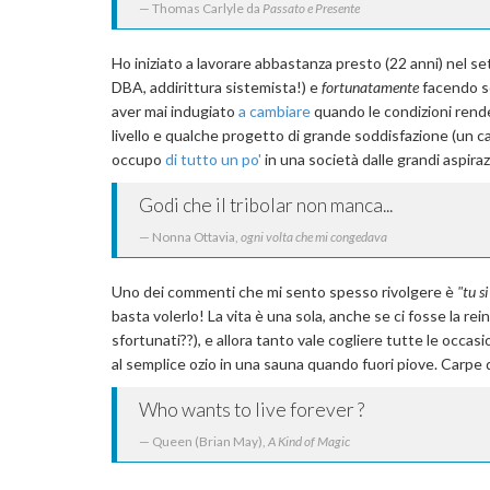
Thomas Carlyle da
Passato e Presente
Ho iniziato a lavorare abbastanza presto (22 anni) nel s
DBA, addirittura sistemista!) e
fortunatamente
facendo se
aver mai indugiato
a cambiare
quando le condizioni rend
livello e qualche progetto di grande soddisfazione (un cana
occupo
di tutto un po'
in una società dalle grandi aspiraz
Godi che il tribolar non manca...
Nonna Ottavia,
ogni volta che mi congedava
Uno dei commenti che mi sento spesso rivolgere è
"tu si
basta volerlo! La vita è una sola, anche se ci fosse la re
sfortunati??), e allora tanto vale cogliere tutte le occasion
al semplice ozio in una sauna quando fuori piove. Carpe
Who wants to live forever ?
Queen (Brian May),
A Kind of Magic