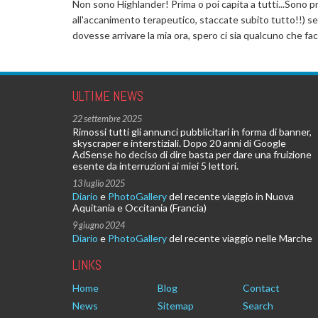
Non sono Highlander! Prima o poi capita a tutti...Sono
all'accanimento terapeutico, staccate subito tutto!!) se
dovesse arrivare la mia ora, spero ci sia qualcuno che f
ULTIME NEWS
22 settembre 2025
Rimossi tutti gli annunci pubblicitari in forma di banner,
skyscraper e interstiziali. Dopo 20 anni di Google
AdSense ho deciso di dire basta per dare una fruizione
esente da interruzioni ai miei 5 lettori.
13 luglio 2025
Diario
e
PhotoGallery
del recente viaggio in Nuova
Aquitania e Occitania (Francia)
9 giugno 2024
Diario
e
PhotoGallery
del recente viaggio nelle Marche
LINKS
Home
Blog
Contact
News
Sitemap
Search