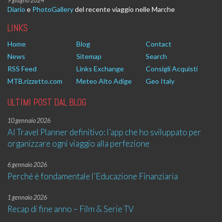
9 giugno 2024
Diario
e
PhotoGallery
del recente viaggio nelle Marche
LINKS
Home
Blog
Contact
News
Sitemap
Search
RSS Feed
Links Exchange
Consigli Acquisti
MTB.rizzetto.com
Meteo Alto Adige
Geo Italy
ULTIMI POST DAL BLOG
10 gennaio 2026
AI Travel Planner definitivo: l’app che ho sviluppato per
organizzare ogni viaggio alla perfezione
6 gennaio 2026
Perché è fondamentale l’Educazione Finanziaria
1 gennaio 2026
Recap di fine anno – Film & Serie TV