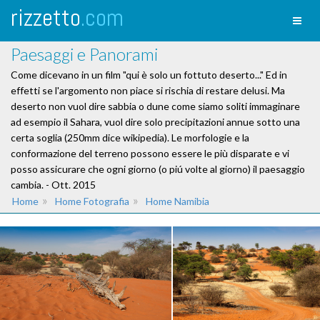
rizzetto
.com
Toggl
naviga
Paesaggi e Panorami
Come dicevano in un film "qui è solo un fottuto deserto..." Ed in
effetti se l'argomento non piace si rischia di restare delusi. Ma
deserto non vuol dire sabbia o dune come siamo soliti immaginare
ad esempio il Sahara, vuol dire solo precipitazioni annue sotto una
certa soglia (250mm dice wikipedia). Le morfologie e la
conformazione del terreno possono essere le più disparate e vi
posso assicurare che ogni giorno (o piú volte al giorno) il paesaggio
cambia. - Ott. 2015
»
»
Home
Home Fotografia
Home Namibia