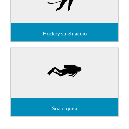
Hockey su ghiaccio
Ho passato l'infanzia e l'adolescenza dentro un
Palazzo del Ghiaccio e l'hockey è stato non solo
attività sportiva dura ma anche maestro di vita.
Leggi
Suabcquea
Ogni volta che mi devo infilare una muta, trasportare
pesante attrezzatura o patire nauseanti traversate