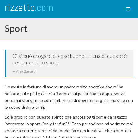
rizzetto
.com
Toggl
naviga
Sport
Ci si può drogare di cose buone... E una di queste è
certamente lo sport.
Alex Zanardi
Ho avuto la fortuna di avere un padre molto sportivo che mi ha
portato sulle piste da sci a 3 anni e sui pattini poco dopo, senza
però mai sforzarmi o con l'ambizione di dover emergere, ma solo con
lo scopo di divertirmi.
Ed è proprio con questo spirito che ancora oggi come da ragazzo
interpreto lo sport: "only for fun" !! Ecco perchè non mi vedrete mai
andare a correre, fare sci da fondo, fare decine di vasche a nuoto o
qualsiasi altro sport "di fatica", non lo concepisco.