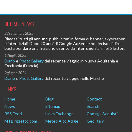
dico "chi me lo fa fare", ma quando metti la testa
sott'acqua...
Leggi
ULTIME NEWS
22 settembre 2025
Rimossi tutti gli annunci pubblicitari in forma di banner, skyscraper
e interstiziali. Dopo 20 anni di Google AdSense ho deciso di dire
basta per dare una fruizione esente da interruzioni ai miei 5 lettori.
13 luglio 2025
Diario
e
PhotoGallery
del recente viaggio in Nuova Aquitania e
Occitania (Francia)
9 giugno 2024
Diario
e
PhotoGallery
del recente viaggio nelle Marche
LINKS
Home
Blog
Contact
News
Sitemap
Search
RSS Feed
Links Exchange
Consigli Acquisti
MTB.rizzetto.com
Meteo Alto Adige
Geo Italy