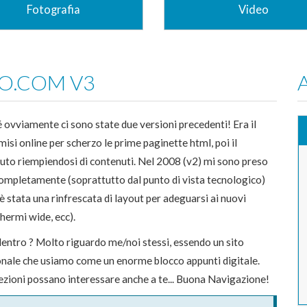
Fotografia
Video
ere con la luce. Ecco cosa è la
Non mi ritengo un video-amatore
afia per me! Se ti va, dai
classico, ma qualche ripresa con la
hiata alla mia produzione...
DSLR, compattina o goPro ogni tant
O.COM V3
faccio...
Vai alla Sezione
Vai alla Sez
 ovviamente ci sono state due versioni precedenti! Era il
isi online per scherzo le prime paginette html, poi il
iuto riempiendosi di contenuti. Nel 2008 (v2) mi sono preso
o completamente (soprattutto dal punto di vista tecnologico)
è stata una rinfrescata di layout per adeguarsi ai nuovi
hermi wide, ecc).
dentro ? Molto riguardo me/noi stessi, essendo un sito
nale che usiamo come un enorme blocco appunti digitale.
ezioni possano interessare anche a te... Buona Navigazione!