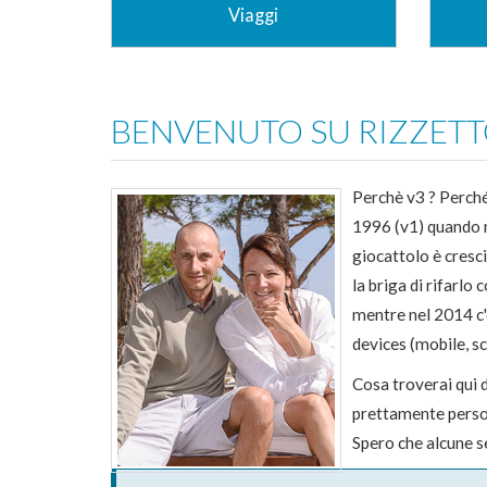
Viaggi
Viaggiatori, più che turisti... Così ci piace
Diping
definirci. In questa sezione abbiamo
fotogr
raccolto i diari (testuali e fotografici) di
un'occ
BENVENUTO SU RIZZETT
buona parte dei viaggi che abbiamo
intrapreso in questi anni.
Vai alla Sezione
Perchè v3 ? Perché
1996 (v1) quando m
giocattolo è cresc
la briga di rifarl
mentre nel 2014 c'
devices (mobile, sc
Cosa troverai qui 
prettamente perso
Spero che alcune s