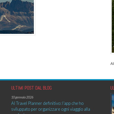
A
ULTIMI POST DAL BLOG
U
10 gennaio 2026
AI Travel Planner definitivo: l’app che ho
sviluppato per organizzare ogni viaggio alla