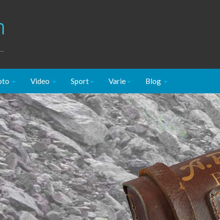
m
..
oto
Video
Sport
Varie
Blog