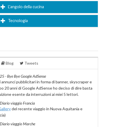
L'angolo della cucina
Tecnologia
Blog
Tweets
25 - Bye Bye Google AdSense
i annunci pubblicitari in forma di banner, skyscraper e
Dopo 20 anni di Google AdSense ho deciso di dire basta
izione esente da interruzioni ai miei 5 lettori.
Diario viaggio Francia
allery
del recente viaggio in Nuova Aquitania e
cia)
Diario viaggio Marche