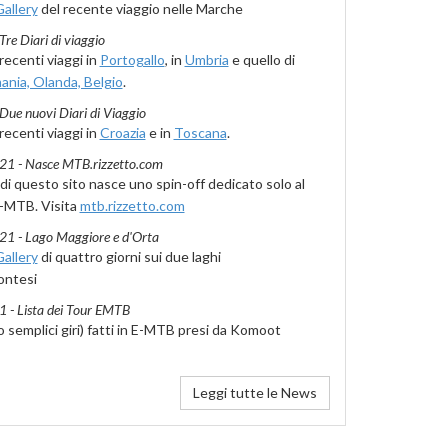
allery
del recente viaggio nelle Marche
Tre Diari di viaggio
 recenti viaggi in
Portogallo
, in
Umbria
e quello di
nia, Olanda, Belgio
.
Due nuovi Diari di Viaggio
 recenti viaggi in
Croazia
e in
Toscana
.
1 - Nasce MTB.rizzetto.com
di questo sito nasce uno spin-off dedicato solo al
]-MTB. Visita
mtb.rizzetto.com
21 - Lago Maggiore e d'Orta
allery
di quattro giorni sui due laghi
ontesi
 - Lista dei Tour EMTB
o semplici giri) fatti in E-MTB presi da Komoot
Leggi tutte le News