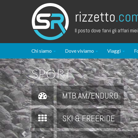
rizzetto
.co
Il posto dove farvi gli affari miei.
Chi siamo
Dove viviamo
Viaggi
F