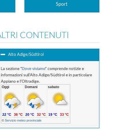
Sport
"Lo Sport fa male alla salute" :-) però fa
tanto bene allo spirito. Passioni presenti
o la
e del passato...
ALTRI CONTENUTI
Vai alla Sezione
ione
Alto Adige/Südtirol
La sezione "
Dove viviamo
" comprende notizie e
informazioni sull'Alto Adige/Südtirol e in particolare
Appiano e l'Oltradige.
Oggi
Domani
sabato
22 °C
36 °C
20 °C
32 °C
19 °C
33 °C
©
Servizio meteo provinciale