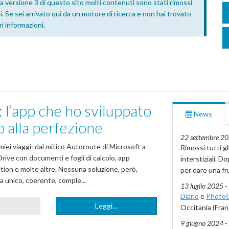
a versione 3 di questo sito molti contenuti sono stati rimossi
i. Se sei arrivato qui da un motore di ricerca e non hai trovato
i informazioni.
: l’app che ho sviluppato
News
o alla perfezione
22 settembre 20
miei viaggi: dal mitico Autoroute di Microsoft a
Rimossi tutti gl
rive con documenti e fogli di calcolo, app
interstiziali. 
ion e molte altre. Nessuna soluzione, però,
per dare una fru
a unico, coerente, comple...
13 luglio 2025 - 
Diario
e
PhotoG
Leggi...
Occitania (Fran
9 giugno 2024 - 