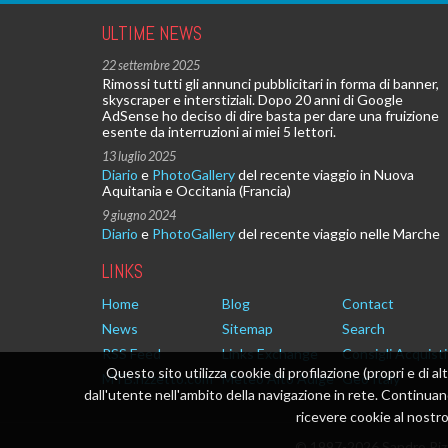
ULTIME NEWS
22 settembre 2025
Rimossi tutti gli annunci pubblicitari in forma di banner,
skyscraper e interstiziali. Dopo 20 anni di Google
AdSense ho deciso di dire basta per dare una fruizione
esente da interruzioni ai miei 5 lettori.
13 luglio 2025
Diario
e
PhotoGallery
del recente viaggio in Nuova
Aquitania e Occitania (Francia)
9 giugno 2024
Diario
e
PhotoGallery
del recente viaggio nelle Marche
LINKS
Home
Blog
Contact
News
Sitemap
Search
RSS Feed
Links Exchange
Consigli Acquisti
Questo sito utilizza cookie di profilazione (propri e di al
MTB.rizzetto.com
Meteo Alto Adige
Geo Italy
dall'utente nell'ambito della navigazione in rete. Continu
ricevere cookie al nostro 
© 1997-2026 Sandro Rizz