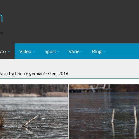
m
..
oto
Video
Sport
Varie
Blog
ciato tra brina e germani - Gen. 2016