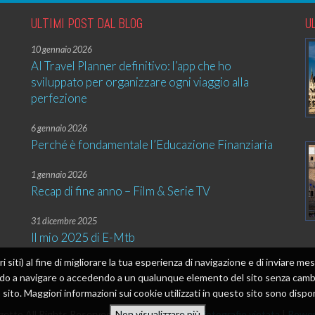
ULTIMI POST DAL BLOG
U
10 gennaio 2026
AI Travel Planner definitivo: l’app che ho
sviluppato per organizzare ogni viaggio alla
perfezione
6 gennaio 2026
Perché è fondamentale l’Educazione Finanziaria
1 gennaio 2026
Recap di fine anno – Film & Serie TV
31 dicembre 2025
Il mio 2025 di E-Mtb
tri siti) al fine di migliorare la tua esperienza di navigazione e di inviare 
ando a navigare o accedendo a un qualunque elemento del sito senza cambia
sito. Maggiori informazioni sui cookie utilizzati in questo sito sono dispon
etto All Rights Reserved |
Riproduzione delle fotografie vietata
|
Power