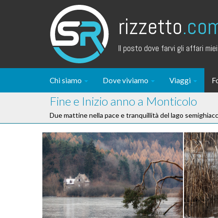
rizzetto
.co
Il posto dove farvi gli affari miei.
Chi siamo
Dove viviamo
Viaggi
F
Fine e Inizio anno a Monticolo
Due mattine nella pace e tranquillità del lago semighiac