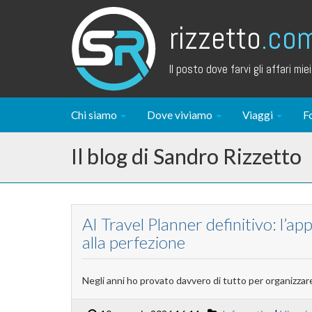
rizzetto
.co
Il posto dove farvi gli affari miei.
Chi siamo
Dove viviamo
Viaggi
F
Il blog di Sandro Rizzetto
AI Travel Planner definitivo: l’a
alla perfezione
Negli anni ho provato davvero di tutto per organizzare