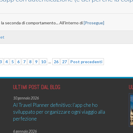
 la seconda di comportamento... All'interno di
[Prosegue]
net
3
4
5
6
7
8
9
10
...
26
27
Post precedenti
ULTIMI POST DAL BLOG
U
10 gennaio 2026
AI Travel Planner definitivo: l’app che ho
sviluppato per organizzare ogni viaggio alla
perfezione
6 gennaio 2026