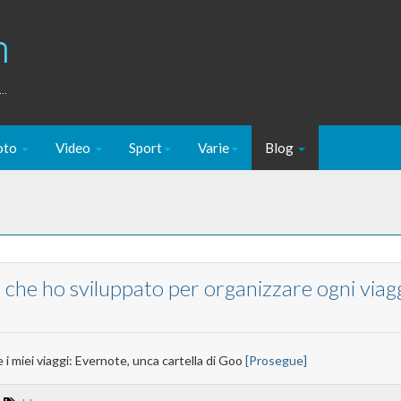
m
..
oto
Video
Sport
Varie
Blog
pp che ho sviluppato per organizzare ogni viag
 i miei viaggi: Evernote, unca cartella di Goo
[Prosegue]