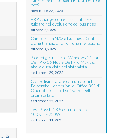
Differenze tra progetti Blazor net10 e
net9
novembre 22, 2025
ERP Change: come farsi aiutare e
guidare nell'evoluzione del business
ottobre 9, 2025
Cambiare da NAV a Business Central
è una transizione non una migrazione
ottobre 3, 2025
Blocchi giornalieri di Windows 11 con
Dell Pro 16 Plus e Dell Pro Max 16,
aka la dura vista del sistemista
settembre 29, 2025
Come disinstallare con uno script
Powershell le versioni di Office 365 di
Onenote e tutto il software Dell
preinstallate
settembre 22, 2025
Test Bosch CX 5 con upgrade a
100Nm e 750W
settembre 11, 2025
a è