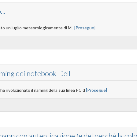
..
tato un luglio meteorologicamente di M..
[Prosegue]
aming dei notebook Dell
a rivoluzionato il naming della sua linea PC d
[Prosegue]
app con autenticazione (e del perché la colp