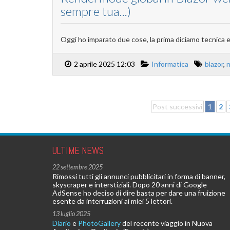
sempre tua...)
Oggi ho imparato due cose, la prima diciamo tecnica e
2 aprile 2025 12:03
Informatica
blazor
,
Post successivi
1
2
ULTIME NEWS
22 settembre 2025
Rimossi tutti gli annunci pubblicitari in forma di banner,
skyscraper e interstiziali. Dopo 20 anni di Google
AdSense ho deciso di dire basta per dare una fruizione
esente da interruzioni ai miei 5 lettori.
13 luglio 2025
Diario
e
PhotoGallery
del recente viaggio in Nuova