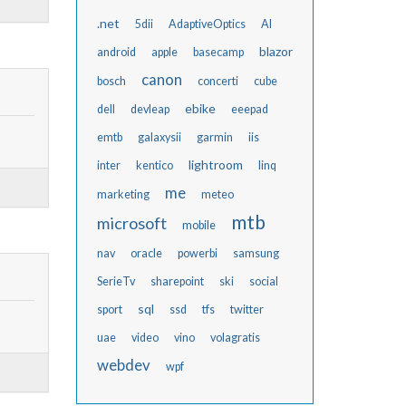
.net
5dii
AdaptiveOptics
AI
blazor
android
apple
basecamp
canon
bosch
concerti
cube
ebike
dell
devleap
eeepad
emtb
galaxysii
garmin
iis
lightroom
inter
kentico
linq
me
marketing
meteo
mtb
microsoft
mobile
nav
oracle
powerbi
samsung
SerieTv
sharepoint
ski
social
sql
sport
ssd
tfs
twitter
uae
video
vino
volagratis
webdev
wpf