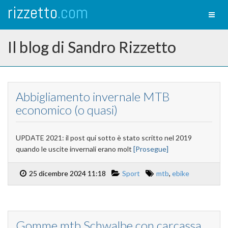
rizzetto
.com
Toggl
naviga
Il blog di Sandro Rizzetto
Abbigliamento invernale MTB
economico (o quasi)
UPDATE 2021: il post qui sotto è stato scritto nel 2019
quando le uscite invernali erano molt
[Prosegue]
25 dicembre 2024 11:18
Sport
mtb
,
ebike
Gomme mtb Schwalbe con carcassa