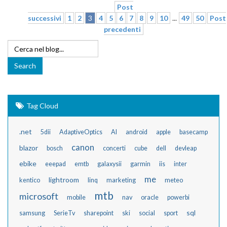
Post
successivi
1
2
3
4
5
6
7
8
9
10
...
49
50
Post
precedenti
Tag Cloud
.net
5dii
AdaptiveOptics
AI
android
apple
basecamp
canon
blazor
bosch
concerti
cube
dell
devleap
ebike
eeepad
emtb
galaxysii
garmin
iis
inter
me
lightroom
kentico
linq
marketing
meteo
mtb
microsoft
mobile
nav
oracle
powerbi
sql
samsung
SerieTv
sharepoint
ski
social
sport