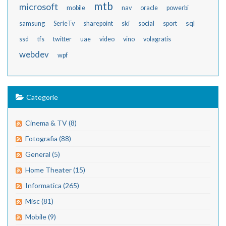
mtb
microsoft
mobile
nav
oracle
powerbi
sql
samsung
SerieTv
sharepoint
ski
social
sport
ssd
tfs
twitter
uae
video
vino
volagratis
webdev
wpf
Categorie
Cinema & TV (8)
Fotografia (88)
General (5)
Home Theater (15)
Informatica (265)
Misc (81)
Mobile (9)