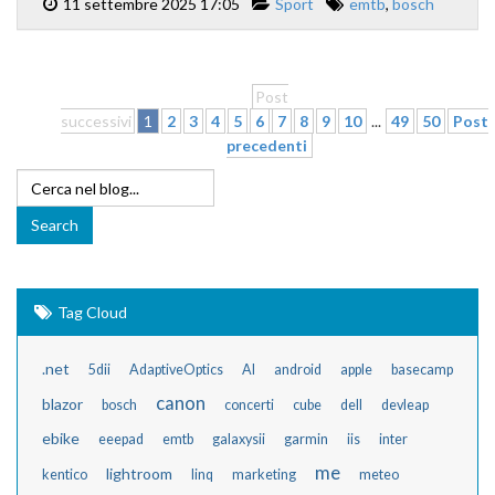
11 settembre 2025 17:05
Sport
emtb
,
bosch
Post
successivi
1
2
3
4
5
6
7
8
9
10
...
49
50
Post
precedenti
Tag Cloud
.net
5dii
AdaptiveOptics
AI
android
apple
basecamp
canon
blazor
bosch
concerti
cube
dell
devleap
ebike
eeepad
emtb
galaxysii
garmin
iis
inter
me
lightroom
kentico
linq
marketing
meteo