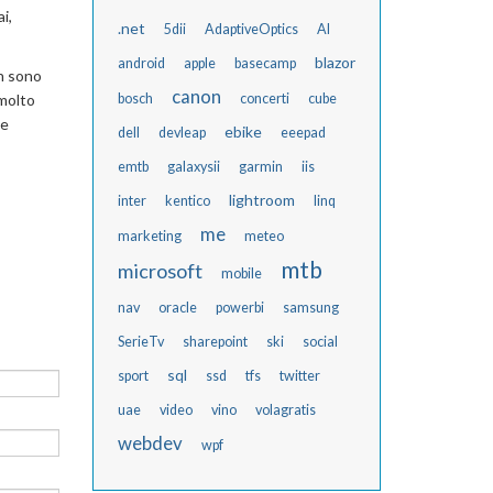
i,
.net
5dii
AdaptiveOptics
AI
blazor
android
apple
basecamp
an sono
canon
 molto
bosch
concerti
cube
me
ebike
dell
devleap
eeepad
emtb
galaxysii
garmin
iis
lightroom
inter
kentico
linq
me
marketing
meteo
mtb
microsoft
mobile
nav
oracle
powerbi
samsung
SerieTv
sharepoint
ski
social
sql
sport
ssd
tfs
twitter
uae
video
vino
volagratis
webdev
wpf