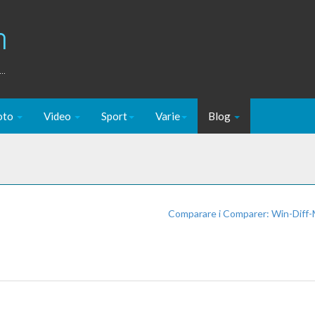
m
..
oto
Video
Sport
Varie
Blog
Comparare i Comparer: Win-Diff