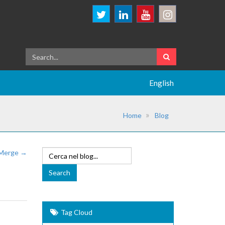
English
Home
Blog
-Merge →
Tag Cloud