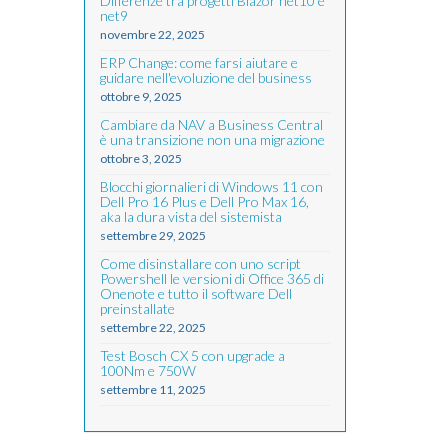
Differenze tra progetti Blazor net10 e
net9
novembre 22, 2025
ERP Change: come farsi aiutare e
guidare nell'evoluzione del business
ottobre 9, 2025
Cambiare da NAV a Business Central
è una transizione non una migrazione
ottobre 3, 2025
Blocchi giornalieri di Windows 11 con
Dell Pro 16 Plus e Dell Pro Max 16,
aka la dura vista del sistemista
settembre 29, 2025
Come disinstallare con uno script
Powershell le versioni di Office 365 di
Onenote e tutto il software Dell
preinstallate
settembre 22, 2025
Test Bosch CX 5 con upgrade a
100Nm e 750W
settembre 11, 2025