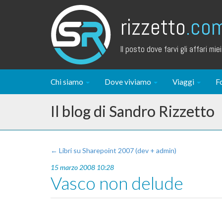
rizzetto
.co
Il posto dove farvi gli affari miei.
Chi siamo
Dove viviamo
Viaggi
F
Il blog di Sandro Rizzetto
← Libri su Sharepoint 2007 (dev + admin)
15 marzo 2008 10:28
Vasco non delude