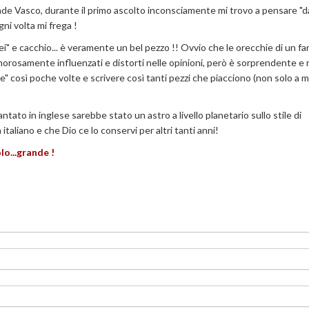
nde Vasco, durante il primo ascolto inconsciamente mi trovo a pensare "da
gni volta mi frega !
ei" e cacchio... è veramente un bel pezzo !! Ovvio che le orecchie di un f
clamorosamente influenzati e distorti nelle opinioni, però è sorprendente e
are" così poche volte e scrivere così tanti pezzi che piacciono (non solo a 
tato in inglese sarebbe stato un astro a livello planetario sullo stile di
italiano e che Dio ce lo conservi per altri tanti anni!
o...grande !