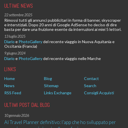
ULTIME NEWS
22 settembre 2025
Rimossi tutti gli annunci pubblicitari in forma di banner, skyscraper
e interstiziali. Dopo 20 anni di Google AdSense ho deciso di dire
basta per dare una fruizione esente da interruzioni ai miei 5 lettori.
13 luglio 2025
Diario
e
PhotoGallery
del recente viaggio in Nuova Aquitania e
Occitania (Francia)
9 giugno 2024
Diario
e
PhotoGallery
del recente viaggio nelle Marche
LINKS
Home
Blog
Contact
News
Sitemap
Search
RSS Feed
Links Exchange
Consigli Acquisti
ULTIMI POST DAL BLOG
10 gennaio 2026
AI Travel Planner definitivo: l’app che ho sviluppato per