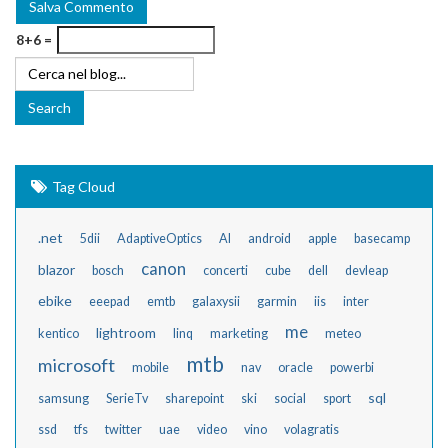
8+6 =
Tag Cloud
.net
5dii
AdaptiveOptics
AI
android
apple
basecamp
canon
blazor
bosch
concerti
cube
dell
devleap
ebike
eeepad
emtb
galaxysii
garmin
iis
inter
me
lightroom
kentico
linq
marketing
meteo
mtb
microsoft
mobile
nav
oracle
powerbi
sql
samsung
SerieTv
sharepoint
ski
social
sport
ssd
tfs
twitter
uae
video
vino
volagratis