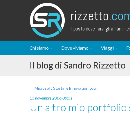
rizzetto
.co
Il posto dove farvi gli affari miei.
Chi siamo
Dove viviamo
Viaggi
F
Il blog di Sandro Rizzetto
← Microsoft Starting Innovation tour
13 novembre 2006 09:31
Un altro mio portfoli