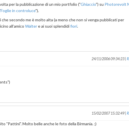
ta per la pubblicazione di un mio portfolio ("
Ghiaccio
") su
Photorevolt 
"
Foglie in controluce
").
foli che secondo me è molto alta (a meno che non si venga pubblicati per
icino all'amico
Walter
e ai suoi splendidi
fiori
.
24/11/2006 09:34:23 |
R
ents")
15/02/2007 15:32:49 |
R
lto "Pattini". Molto belle anche le foto della Birmania. ;)