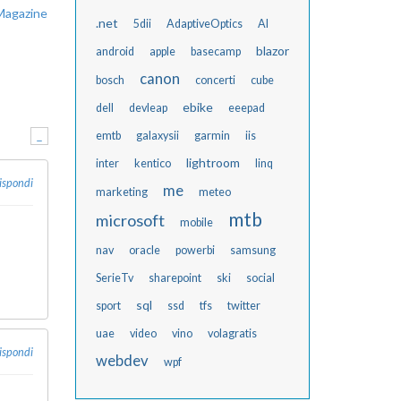
Magazine
.net
5dii
AdaptiveOptics
AI
blazor
android
apple
basecamp
canon
bosch
concerti
cube
ebike
dell
devleap
eeepad
-
emtb
galaxysii
garmin
iis
lightroom
inter
kentico
linq
ispondi
me
marketing
meteo
mtb
microsoft
mobile
nav
oracle
powerbi
samsung
SerieTv
sharepoint
ski
social
sql
sport
ssd
tfs
twitter
uae
video
vino
volagratis
ispondi
webdev
wpf