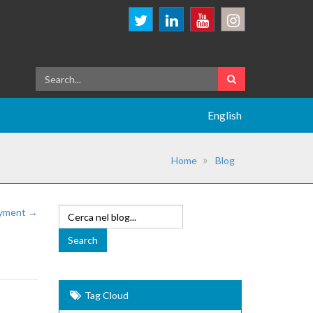
English
Home
Blog
loyment →
Tag Cloud