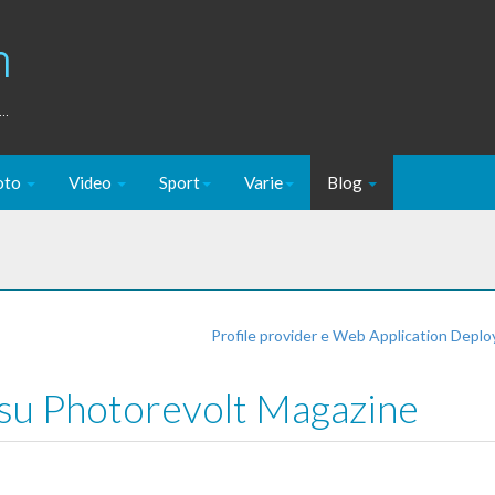
m
..
oto
Video
Sport
Varie
Blog
Profile provider e Web Application Dep
o su Photorevolt Magazine