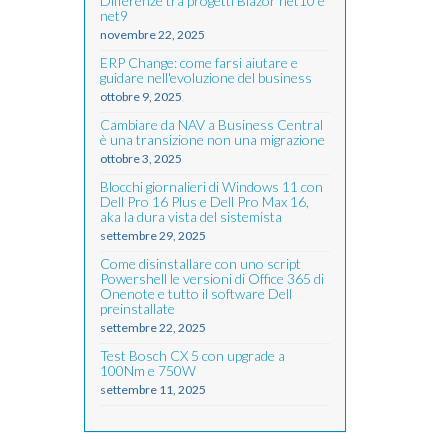
Differenze tra progetti Blazor net10 e
net9
novembre 22, 2025
ERP Change: come farsi aiutare e
guidare nell'evoluzione del business
ottobre 9, 2025
Cambiare da NAV a Business Central
è una transizione non una migrazione
ottobre 3, 2025
Blocchi giornalieri di Windows 11 con
Dell Pro 16 Plus e Dell Pro Max 16,
aka la dura vista del sistemista
settembre 29, 2025
Come disinstallare con uno script
Powershell le versioni di Office 365 di
Onenote e tutto il software Dell
preinstallate
settembre 22, 2025
Test Bosch CX 5 con upgrade a
100Nm e 750W
settembre 11, 2025