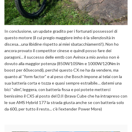
In conclusione, un update gradito per i fortunati possessori di
questo motore (il cui pregio maggiore imho è la silenziosità in
discesa…una libidine rispetto ai miei sbatacchiamenti!). Non ho
ancora provato il competitor cinese e quindi posso fare dei
paragoni… il successo delle emtb con Avinox a mio avviso non è
dovuto alla maggior potenza (850W/105Nm e 1000W/120Nm in
boost per 60secondi), perché questo CX ne ha da vendere, ma
quanto al “form factor” e al peso che Bosch impone ai telai con la
sua batteria corta e tozza e quasi sempre estraibile… datemi una
bici “slim”, leggera, con batteria fissa e poi potete metterci
benissimo il CX5 al posto del DJI (brava Cube che ha intrapreso con
le sue AMS Hybrid 177 la strada giusta anche se con batteria solo
da 600, per tutto il resto... c’è l’extender Power More)