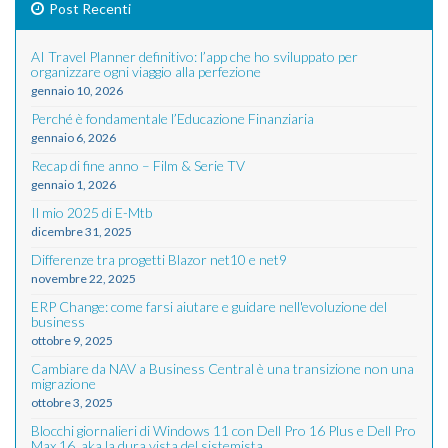
Post Recenti
AI Travel Planner definitivo: l’app che ho sviluppato per
organizzare ogni viaggio alla perfezione
gennaio 10, 2026
Perché è fondamentale l’Educazione Finanziaria
gennaio 6, 2026
Recap di fine anno – Film & Serie TV
gennaio 1, 2026
Il mio 2025 di E-Mtb
dicembre 31, 2025
Differenze tra progetti Blazor net10 e net9
novembre 22, 2025
ERP Change: come farsi aiutare e guidare nell'evoluzione del
business
ottobre 9, 2025
Cambiare da NAV a Business Central è una transizione non una
migrazione
ottobre 3, 2025
Blocchi giornalieri di Windows 11 con Dell Pro 16 Plus e Dell Pro
Max 16, aka la dura vista del sistemista