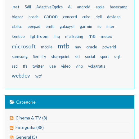
.net
5dii
AdaptiveOptics
AI
android
apple
basecamp
canon
blazor
bosch
concerti
cube
dell
devleap
ebike
eeepad
emtb
galaxysii
garmin
iis
inter
me
lightroom
kentico
linq
marketing
meteo
mtb
microsoft
mobile
nav
oracle
powerbi
sql
samsung
SerieTv
sharepoint
ski
social
sport
ssd
tfs
twitter
uae
video
vino
volagratis
webdev
wpf
Categorie
Cinema & TV (8)
Fotografia (88)
General (5)