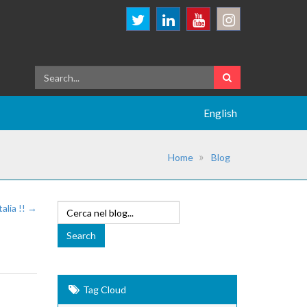
English
Home
Blog
alia !! →
Tag Cloud