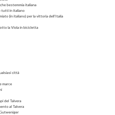
lche bestemmia italiana
tutti in italiano
to (in italiano) per la vittoria dell'Italia
otto la Viola in bicicletta
alsiasi città
le marce
ni
pi del Talvera
mento al Talvera
o Gutweniger