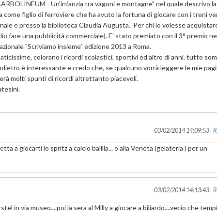
o " CARBOLINEUM - Un'infanzia tra vagoni e montagne" nel quale descrivo la
a come figlio di ferroviere che ha avuto la fortuna di giocare con i treni ver
munale e presso la biblioteca Claudia Augusta. Per chi lo volesse acquistare
io fare una pubblicità commerciale). E' stato premiato con il 3° premio ne
 Nazionale "Scriviamo insieme" edizione 2013 a Roma.
icissime, colorano i ricordi scolastici, sportivi ed altro di anni, tutto s
dietro è interessante e credo che, se qualcuno vorrà leggere le mie pag
erà molti spunti di ricordi altrettanto piacevoli.
atesini.
03/02/2014 14:09:53 |
R
ta a giocarti lo spritz a calcio balilla... o alla Veneta (gelateria ) per un
03/02/2014 14:13:43 |
R
stel in via museo....poi la sera al Milly a giocare a biliardo....vecio che temp