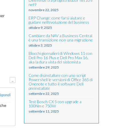
Differenze tra progetti Blazor net10 e
net9
novembre 22, 2025
per
ERP Change: come farsi aiutare e
guidare nell'evoluzione del business
ottobre 9, 2025
Cambiare da NAV a Business Central
è una transizione non una migrazione
ottobre 3, 2025
Blocchi giornalieri di Windows 11 con
Dell Pro 16 Plus e Dell Pro Max 16,
aka la dura vista del sistemista
settembre 29, 2025
Come disinstallare con uno script
-
Powershell le versioni di Office 365 di
Onenote e tutto il software Dell
preinstallate
settembre 22, 2025
ispondi
Test Bosch CX 5 con upgrade a
 che
100Nm e 750W
settembre 11, 2025