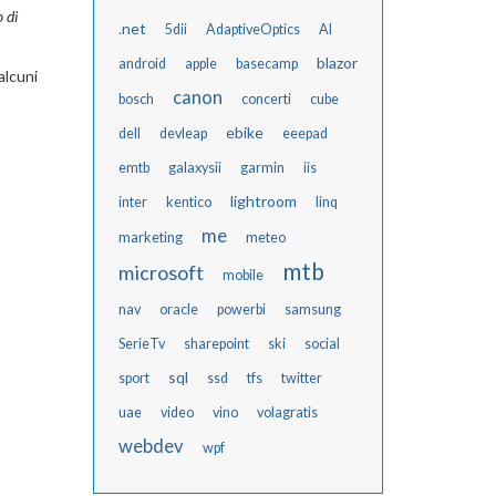
 di
.net
5dii
AdaptiveOptics
AI
blazor
android
apple
basecamp
alcuni
canon
bosch
concerti
cube
ebike
dell
devleap
eeepad
emtb
galaxysii
garmin
iis
lightroom
inter
kentico
linq
me
marketing
meteo
mtb
microsoft
mobile
nav
oracle
powerbi
samsung
SerieTv
sharepoint
ski
social
sql
sport
ssd
tfs
twitter
uae
video
vino
volagratis
webdev
wpf