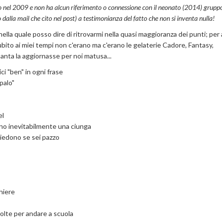
tto nel 2009 e non ha alcun riferimento o connessione con il neonato (2014) gruppo
to dalla mail che cito nel post) a testimonianza del fatto che non si inventa nulla!
ella quale posso dire di ritrovarmi nella quasi maggioranza dei punti; per 
bito ai miei tempi non c'erano ma c'erano le gelaterie Cadore, Fantasy,
 anta la aggiornasse per noi matusa...
ici "ben" in ogni frase
palo"
el
nno inevitabilmente una ciunga
hiedono se sei pazzo
hiere
 volte per andare a scuola