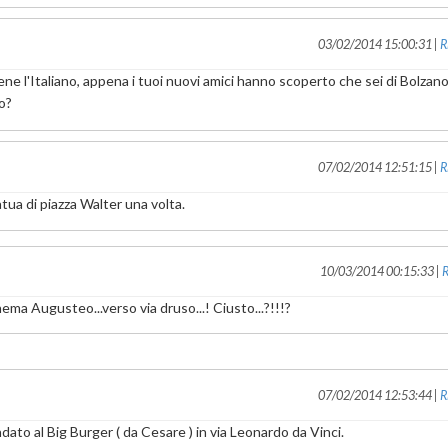
03/02/2014 15:00:31 |
R
li bene l'Italiano, appena i tuoi nuovi amici hanno scoperto che sei di Bolzano
o?
07/02/2014 12:51:15 |
R
tatua di piazza Walter una volta.
10/03/2014 00:15:33 |
R
cinema Augusteo...verso via druso...! Ciusto...?!!!?
07/02/2014 12:53:44 |
R
dato al Big Burger ( da Cesare ) in via Leonardo da Vinci.