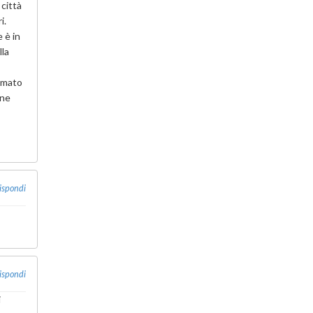
 città
i.
 è in
lla
ommato
ine
ispondi
ispondi
i