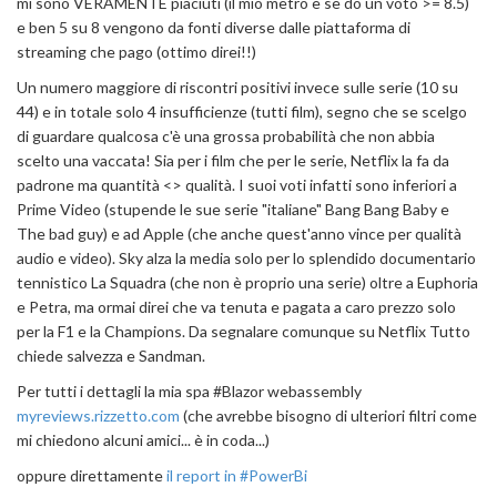
mi sono VERAMENTE piaciuti (il mio metro è se do un voto >= 8.5)
e ben 5 su 8 vengono da fonti diverse dalle piattaforma di
streaming che pago (ottimo direi!!)
Un numero maggiore di riscontri positivi invece sulle serie (10 su
44) e in totale solo 4 insufficienze (tutti film), segno che se scelgo
di guardare qualcosa c'è una grossa probabilità che non abbia
scelto una vaccata! Sia per i film che per le serie, Netflix la fa da
padrone ma quantità <> qualità. I suoi voti infatti sono inferiori a
Prime Video (stupende le sue serie "italiane" Bang Bang Baby e
The bad guy) e ad Apple (che anche quest'anno vince per qualità
audio e video). Sky alza la media solo per lo splendido documentario
tennistico La Squadra (che non è proprio una serie) oltre a Euphoria
e Petra, ma ormai direi che va tenuta e pagata a caro prezzo solo
per la F1 e la Champions. Da segnalare comunque su Netflix Tutto
chiede salvezza e Sandman.
Per tutti i dettagli la mia spa #Blazor webassembly
myreviews.rizzetto.com
(che avrebbe bisogno di ulteriori filtri come
mi chiedono alcuni amici... è in coda...)
oppure direttamente
il report in #PowerBi