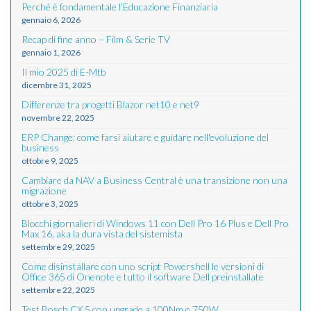
Perché è fondamentale l’Educazione Finanziaria
gennaio 6, 2026
Recap di fine anno – Film & Serie TV
gennaio 1, 2026
Il mio 2025 di E-Mtb
dicembre 31, 2025
Differenze tra progetti Blazor net10 e net9
novembre 22, 2025
ERP Change: come farsi aiutare e guidare nell'evoluzione del
business
ottobre 9, 2025
Cambiare da NAV a Business Central è una transizione non una
migrazione
ottobre 3, 2025
Blocchi giornalieri di Windows 11 con Dell Pro 16 Plus e Dell Pro
Max 16, aka la dura vista del sistemista
settembre 29, 2025
Come disinstallare con uno script Powershell le versioni di
Office 365 di Onenote e tutto il software Dell preinstallate
settembre 22, 2025
Test Bosch CX 5 con upgrade a 100Nm e 750W