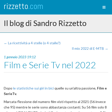
rizzetto
.com
Toggl
naviga
Il blog di Sandro Rizzetto
← La ricettività a 4 stelle (o 4 stalle?)
Il mio 2022 di E-MTB →
1 gennaio 2023 19:12
Film e Serie Tv nel 2022
Dopo
le statistiche sui giri in bici
quelle su un'altra passione,
Film e
SerieTv.
Marcata flessione del numero film visti rispetto al 2021 (56 invece
che 95) mentre le serie sono abbastanza costanti. Su 56 film solo 8