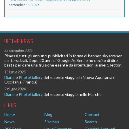
settembre 11, 2025
ULTIME NEWS
22 settembre 2025
Rimossi tutti gli annunci pubblicitari in forma di banner, skyscraper
e interstiziali. Dopo 20 anni di Google AdSense ho deciso di dire
basta per dare una fruizione esente da interruzioni ai miei 5 lettori.
13 luglio 2025
Diario
e
PhotoGallery
del recente viaggio in Nuova Aquitania e
Occitania (Francia)
9 giugno 2024
Diario
e
PhotoGallery
del recente viaggio nelle Marche
LINKS
Home
Blog
Contact
News
Sitemap
Search
RSS Feed
Links Exchange
Consigli Acquisti