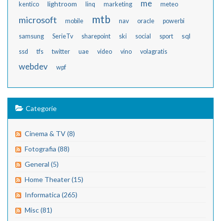
me
lightroom
kentico
linq
marketing
meteo
mtb
microsoft
mobile
nav
oracle
powerbi
sql
samsung
SerieTv
sharepoint
ski
social
sport
ssd
tfs
twitter
uae
video
vino
volagratis
webdev
wpf
Categorie
Cinema & TV (8)
Fotografia (88)
General (5)
Home Theater (15)
Informatica (265)
Misc (81)