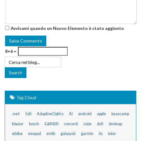
Avvisami quando un Nuovo Elemento è stato aggiunto
8+6 =
Tag Cloud
.net
5dii
AdaptiveOptics
AI
android
apple
basecamp
canon
blazor
bosch
concerti
cube
dell
devleap
ebike
eeepad
emtb
galaxysii
garmin
iis
inter