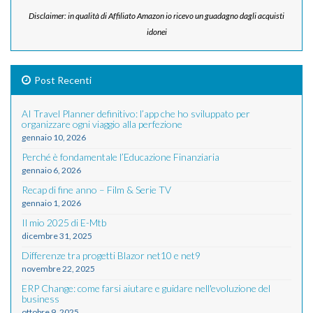
Disclaimer: in qualità di Affiliato Amazon io ricevo un guadagno dagli acquisti
idonei
Post Recenti
AI Travel Planner definitivo: l’app che ho sviluppato per
organizzare ogni viaggio alla perfezione
gennaio 10, 2026
Perché è fondamentale l’Educazione Finanziaria
gennaio 6, 2026
Recap di fine anno – Film & Serie TV
gennaio 1, 2026
Il mio 2025 di E-Mtb
dicembre 31, 2025
Differenze tra progetti Blazor net10 e net9
novembre 22, 2025
ERP Change: come farsi aiutare e guidare nell'evoluzione del
business
ottobre 9, 2025