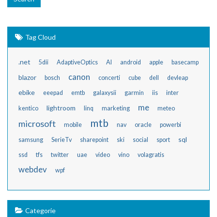
Tag Cloud
.net
5dii
AdaptiveOptics
AI
android
apple
basecamp
canon
blazor
bosch
concerti
cube
dell
devleap
ebike
eeepad
emtb
galaxysii
garmin
iis
inter
me
lightroom
kentico
linq
marketing
meteo
mtb
microsoft
mobile
nav
oracle
powerbi
sql
samsung
SerieTv
sharepoint
ski
social
sport
ssd
tfs
twitter
uae
video
vino
volagratis
webdev
wpf
Categorie