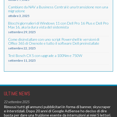
Cambiare da NAV a Business Central è una transizione non una
migrazione
ottobre 3, 2025
Blocchi giornalieri di Windows 11 con Dell Pro 16 Plus e Dell Pro
Max 16, aka la dura vista del sistemista
settembre 29, 2025
Come disinstallare con uno script Powershell le versioni di
Office 365 di Onenote e tutto il software Dell preinstallate
settembre 22, 2025
Test Bosch CX 5 con upgrade a 100Nm e 750W
settembre 11, 2025
ULTIME NEWS
22 settembre 2025
Rimossi tutti gli annunci pubblicitari in forma di banner, skyscraper
e interstiziali. Dopo 20 anni di Google AdSense ho deciso di dire
basta per dare una fruizione esente da interruzioni ai miei 5 lettori.