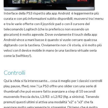
Interface della PS3 rispetto alla app Android è leggermente più
curata e con più informazioni subito disponibili; muoversi tra i menu
e tra le varie offerte con il joystick-pad o con il cursore del
telecomando Logitech (che io preferisco non essendo un
giocatore) è molto agevole. Dove ovviamente il touch della app
Android vince a mani basse è quando si vuole cercare qualcosa
digitando con la tastiera. Ovviamente non c'è storia, si è molto più
veloci con il device mobile in mano (e una tastiera virtuale seria
come la Swiftkey!).
Controlli
Qui la sfida si fa interessante… cosa è meglio per i classici controlli
play, pause, ffwd, rew ? La PS3 offre uno slider con una serie di
thumbnail che può essere fatto avanzare a step di 10 secondi
muovendo freccia dx/sx, L3/R3 o L2/R2 (fig. a sinistra). Tenendo
premuti questi ultimi si attiva una modalità "x2" o "x3" che fa
avanzare molto velocemente lo streaming. Diciamo che è molto