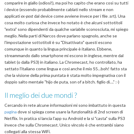
comparire in giallo (odiosi!), ma poi ho capito che erano così su tutti
i device (essendo probabilmente cablati nello stream e non
applicati
ex-post
dal device come avviene invece per i file .srt). Una
cosa molto curiosa che invece ho notato è che alcuni sottotitoli
"extra" sono dipendenti da qualche variabile sconosciuta, mi spiego
meglio. Nella parti di Narcos dove parlano spagnolo, anche se
l'impostazione sottotitoli è su "Disattivato" questi escono
comunque in quanto la lingua principale è italiano. Ebbene,
streammando dallo smartphone mi escono in inglese, mentre dal
tablet (o dalla PS3) in italiano. La Chromecast, ho controllato, ha
settato l'italiano come lingua e così anche il mio S5…boh! fatto sta
che la visione della prima puntata è stata molto impegnativa con il
doppio salto mentale "hijo de puta, son of a bitch. figlio di…." :-)
Il meglio dei due mondi ?
Cercando in rete alcune informazioni mi sono imbattuto in questa
pagina
dove si spiega come usare la funzionalità di 2nd screen di
Netflix. In pratica si lancia l'app su Android e la si "casta" sulla PS3
invece che sulla Chromecast. Unico vincolo è che entrambi siano
collegati alla stessa WiFi.