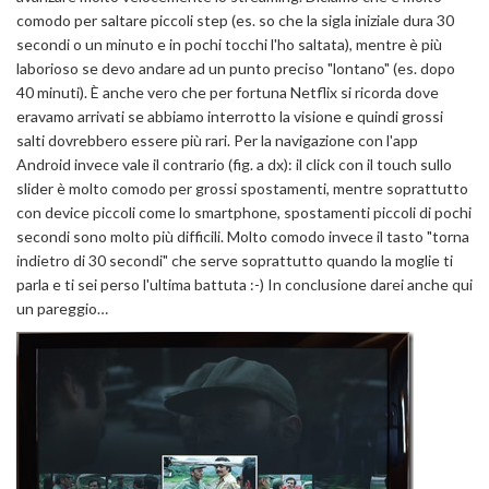
comodo per saltare piccoli step (es. so che la sigla iniziale dura 30
secondi o un minuto e in pochi tocchi l'ho saltata), mentre è più
laborioso se devo andare ad un punto preciso "lontano" (es. dopo
40 minuti). È anche vero che per fortuna Netflix si ricorda dove
eravamo arrivati se abbiamo interrotto la visione e quindi grossi
salti dovrebbero essere più rari. Per la navigazione con l'app
Android invece vale il contrario (fig. a dx): il click con il touch sullo
slider è molto comodo per grossi spostamenti, mentre soprattutto
con device piccoli come lo smartphone, spostamenti piccoli di pochi
secondi sono molto più difficili. Molto comodo invece il tasto "torna
indietro di 30 secondi" che serve soprattutto quando la moglie ti
parla e ti sei perso l'ultima battuta :-) In conclusione darei anche qui
un pareggio…