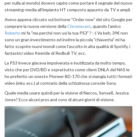
per nulla al mondo) dovevo capire come portare il segnale del nuovo
streaming-media all'impianto HT composto appunto da TV e ampli.
Avevo appena cliccato sul bottone "Order now" del sito Google per
comprare la nuova versione della
Chromecast
, quando l'amico
Roberto
mi fa "ma perché non usi la tua PS3" ? :-( Va beh, 39€ non
sono un gran investimento ed inoltre la piccola "chiavetta" mi ha
fatto scoprire nuovi mondi come l'ascolto in alta qualità di Spotify, i
fantastici video freeride di Redbull TV, ecc.
La PS3 invece giaceva impolverata e inutilizzata da molto tempo,
visto che per DVD/BD e soprattutto come client DNLA del NAS le
ho preferito un onesto Pioneer BD-170 che si mangia tutti i formati
video (mkv, ecc.) al contrario della schizzinosa console Sony.
Quale media usare quindi per la visione di Narcos, Sense8, Jessica
Jones? Ecco alcuni pros and cons di alcuni giorni di visione.