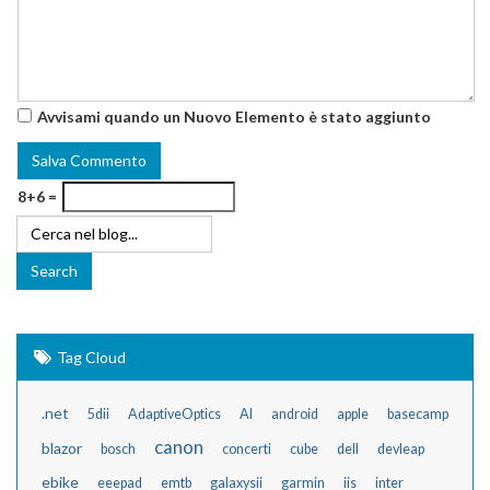
Avvisami quando un Nuovo Elemento è stato aggiunto
8+6 =
Tag Cloud
.net
5dii
AdaptiveOptics
AI
android
apple
basecamp
canon
blazor
bosch
concerti
cube
dell
devleap
ebike
eeepad
emtb
galaxysii
garmin
iis
inter