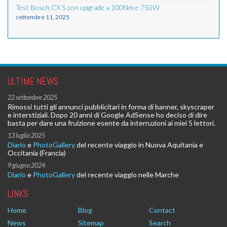
Test Bosch CX 5 con upgrade a 100Nm e 750W
settembre 11, 2025
ULTIME NEWS
22 settembre 2025
Rimossi tutti gli annunci pubblicitari in forma di banner, skyscraper
e interstiziali. Dopo 20 anni di Google AdSense ho deciso di dire
basta per dare una fruizione esente da interruzioni ai miei 5 lettori.
13 luglio 2025
Diario
e
PhotoGallery
del recente viaggio in Nuova Aquitania e
Occitania (Francia)
9 giugno 2024
Diario
e
PhotoGallery
del recente viaggio nelle Marche
LINKS
Home
Blog
Contact
News
Sitemap
Search