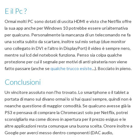
E il Pc ?
Ormai molti PC sono dotati di uscita HDMI e visto che Netflix offre
la sua app anche per Windows 10 potrebbe essere un'alternativa
per qualcuno. Personalmente la mancanza di un telecomando ne fa
una scelta subito da scartare, inoltre sul mio setup (due monitor
uno collegato in DVI e l'altro in DisplayPort) il video è sempre nero,
mentre sul lcd del notebook funziona. Penso sia colpa qualche
protezione per cui il segnale per motivi di anti-pirateria non viene
fatto passare (anche se
qualche trucco esiste
…). Bocciato in pieno.
Conclusioni
Un vincitore assoluto non l'ho trovato. Lo smartphone o il tablet a
portata di mano sul divano ormai lo si hai quasi sempre, quindi non è
neanche questione di maggior comodità. Se qualcuno avesse già la
PS3 e pensava di comprare la Chromecast solo per Netflix, potrei
sconsigliarlo ma come dicevo in apertura per il prezzo esiguo e le
altre applicazioni resta comunque una buona scelta. Onore inoltre a
Google per averci messo dentro componenti (DAC audio,