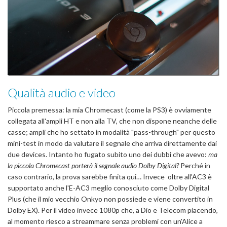
Qualità audio e video
Piccola premessa: la mia Chromecast (come la PS3) è ovviamente
collegata all'ampli HT e non alla TV, che non dispone neanche delle
casse; ampli che ho settato in modalità "pass-through" per questo
mini-test in modo da valutare il segnale che arriva direttamente dai
due devices. Intanto ho fugato subito uno dei dubbi che avevo:
ma
la piccola Chromecast porterà il segnale audio Dolby Digital?
Perché in
caso contrario, la prova sarebbe finita qui… Invece oltre all'AC3 è
supportato anche l'E-AC3 meglio conosciuto come Dolby Digital
Plus (che il mio vecchio Onkyo non possiede e viene convertito in
Dolby EX). Per il video invece 1080p che, a Dio e Telecom piacendo,
al momento riesco a streammare senza problemi con un'Alice a