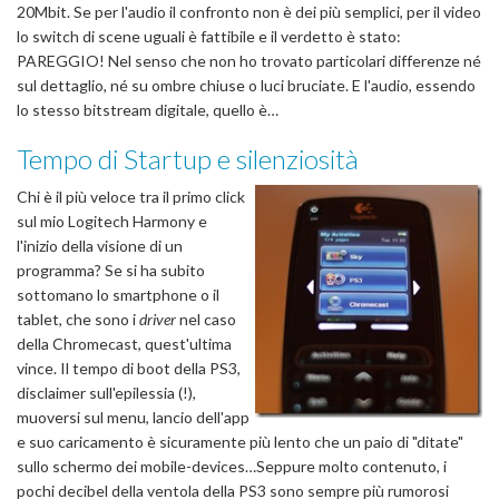
20Mbit. Se per l'audio il confronto non è dei più semplici, per il video
lo switch di scene uguali è fattibile e il verdetto è stato:
PAREGGIO! Nel senso che non ho trovato particolari differenze né
sul dettaglio, né su ombre chiuse o luci bruciate. E l'audio, essendo
lo stesso bitstream digitale, quello è…
Tempo di Startup e silenziosità
Chi è il più veloce tra il primo click
sul mio Logitech Harmony e
l'inizio della visione di un
programma? Se si ha subito
sottomano lo smartphone o il
tablet, che sono i
driver
nel caso
della Chromecast, quest'ultima
vince. Il tempo di boot della PS3,
disclaimer sull'epilessia (!),
muoversi sul menu, lancio dell'app
e suo caricamento è sicuramente più lento che un paio di "ditate"
sullo schermo dei mobile-devices…Seppure molto contenuto, i
pochi decibel della ventola della PS3 sono sempre più rumorosi