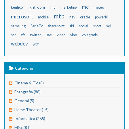
me
lightroom
kentico
linq
marketing
meteo
mtb
microsoft
mobile
nav
oracle
powerbi
sql
samsung
SerieTv
sharepoint
ski
social
sport
ssd
tfs
twitter
uae
video
vino
volagratis
webdev
wpf
Categorie
Cinema & TV (8)
Fotografia (88)
General (5)
Home Theater (15)
Informatica (265)
Misc (81)