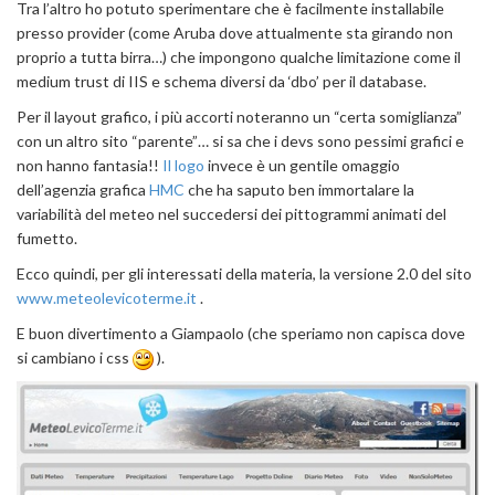
Tra l’altro ho potuto sperimentare che è facilmente installabile
presso provider (come Aruba dove attualmente sta girando non
proprio a tutta birra…) che impongono qualche limitazione come il
medium trust di IIS e schema diversi da ‘dbo’ per il database.
Per il layout grafico, i più accorti noteranno un “certa somiglianza”
con un altro sito “parente”… si sa che i devs sono pessimi grafici e
non hanno fantasia!!
Il logo
invece è un gentile omaggio
dell’agenzia grafica
HMC
che ha saputo ben immortalare la
variabilità del meteo nel succedersi dei pittogrammi animati del
fumetto.
Ecco quindi, per gli interessati della materia, la versione 2.0 del sito
www.meteolevicoterme.it
.
E buon divertimento a Giampaolo (che speriamo non capisca dove
si cambiano i css
).