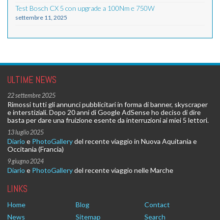
Test Bosch CX 5 con upgrade a 100Nm e 750W
settembre 11, 2025
ULTIME NEWS
22 settembre 2025
Rimossi tutti gli annunci pubblicitari in forma di banner, skyscraper
e interstiziali. Dopo 20 anni di Google AdSense ho deciso di dire
basta per dare una fruizione esente da interruzioni ai miei 5 lettori.
13 luglio 2025
Diario
e
PhotoGallery
del recente viaggio in Nuova Aquitania e
Occitania (Francia)
9 giugno 2024
Diario
e
PhotoGallery
del recente viaggio nelle Marche
LINKS
Home
Blog
Contact
News
Sitemap
Search