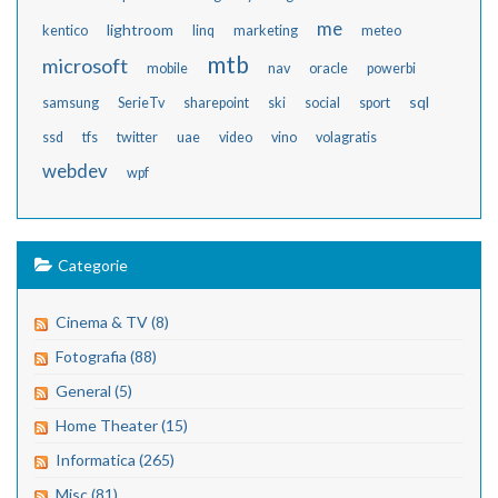
me
lightroom
kentico
linq
marketing
meteo
mtb
microsoft
mobile
nav
oracle
powerbi
sql
samsung
SerieTv
sharepoint
ski
social
sport
ssd
tfs
twitter
uae
video
vino
volagratis
webdev
wpf
Categorie
Cinema & TV (8)
Fotografia (88)
General (5)
Home Theater (15)
Informatica (265)
Misc (81)