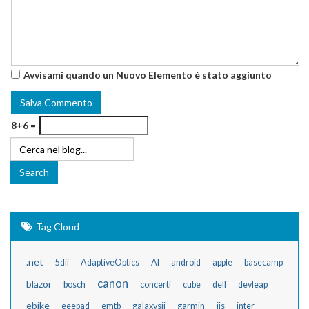
Avvisami quando un Nuovo Elemento è stato aggiunto
8+6 =
Tag Cloud
.net
5dii
AdaptiveOptics
AI
android
apple
basecamp
canon
blazor
bosch
concerti
cube
dell
devleap
ebike
eeepad
emtb
galaxysii
garmin
iis
inter