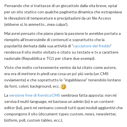
Pensando che si trattasse di un giocattolo dalla vita breve, optai
per un sito statico con qualche paginetta dinamica che estrapolava
le rilevazioni di temperature e precipitazioni da un file Access
(ebbene si, lo ammetto…mea culpa!).
Mai avrei pensato che piano piano la passione lo avrebbe portato a
riempirlo all’inverosimile di contenuti e soprattutto che la
popolarità derivata dalla sua attività di “
cacciatore del freddo
”
rendesse il sito molto visitato e citato su testate e tv a carattere
nazionale (Repubblica e TG1 per citare due esempi).
Visto che molto cortesemente venivo da lui citato come autore,
era ora di mettere in piedi una cosa un po’ piú seria (un CMS
ovviamente) e che soprattutto lo “ingabbiasse” tenendolo lontano
da font, colori, background, ecc.
La
versione free di KenticoCMS
sembrava fatta apposta: non mi
serviva il multi-language, mi bastava un admin (io) e un content-
editor (lui), però mi venivano comodi tutti quei moduli aggiuntivi che
compongono il sito (document types custom, news, newsletter,
bizform, poll, custom tables, ecc.).