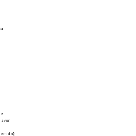
ca
a
me
n aver
formato);