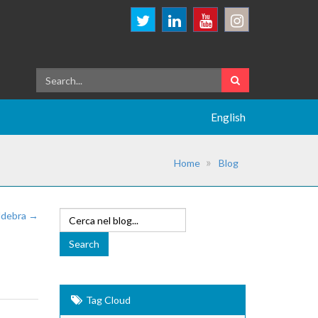
English
Home
Blog
Aldebra →
Tag Cloud