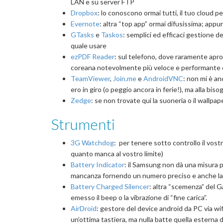
LAN e su server FTP
Dropbox
: lo conoscono ormai tutti, il tuo cloud pe
Evernote
: altra “top app” ormai difusissima; appun
GTasks
e
Taskos
: semplici ed efficaci gestione d
quale usare
ezPDF Reader
: sul telefono, dove raramente apro
coreana notevolmente più veloce e performante 
TeamViewer
,
Join.me
e
AndroidVNC
: non mi è a
ero in giro (o peggio ancora in ferie!), ma alla bis
Zedge
: se non trovate qui la suoneria o il wallpa
Strumenti
3G Watchdog
: per tenere sotto controllo il vos
quanto manca al vostro limite)
Battery Indicator
: il Samsung non dà una misura p
mancanza fornendo un numero preciso e anche l
Battery Charged Silencer
: altra “scemenza” del Ga
emesso il beep o la vibrazione di “fine carica”.
AirDroid
: gestore del device android da PC via wi
un’ottima tastiera, ma nulla batte quella esterna d