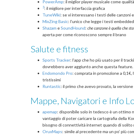
PowerAmp
: il miglior player musicale come qualit
3
: il migliore per interfaccia grafica
TuneWiki
: se vi interessano i testi delle canzoni e
MixZing Basic
: l’unico che legge i testi embedded
Shazam
e
SoundHound
:
che canzone è quella che st
aperta per come riconoscono sempre il brano
Salute e fitness
Sports Tracker
: l’app che ho più usato per il track
dovrebbero aver aggiunto anche questa feature. In
Endomondo Pro
: comprata in promozione a 0,1€, l
tristissimi
Runtastic
: il primo che avevo provato, la versione
Mappe, Navigatori e Info Lo
apemap
: disponibile solo in tedesco è un ottimo n
vantaggio di poter caricare la cartografia della K
bisogno di connettività internet quando di solito n
OruxMaps
: simile al precedente ma un po’ più c