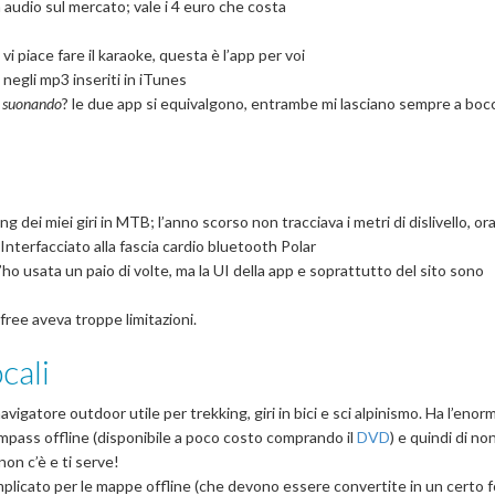
à audio sul mercato; vale i 4 euro che costa
 vi piace fare il karaoke, questa è l’app per voi
 negli mp3 inseriti in iTunes
a suonando
? le due app si equivalgono, entrambe mi lasciano sempre a boc
ing dei miei giri in MTB; l’anno scorso non tracciava i metri di dislivello, or
terfacciato alla fascia cardio bluetooth Polar
’ho usata un paio di volte, ma la UI della app e soprattutto del sito sono
 free aveva troppe limitazioni.
cali
avigatore outdoor utile per trekking, giri in bici e sci alpinismo. Ha l’enor
ompass offline (disponibile a poco costo comprando il
DVD
) e quindi di no
on c’è e ti serve!
omplicato per le mappe offline (che devono essere convertite in un certo 