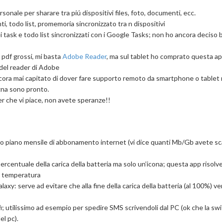
rsonale per sharare tra piú dispositivi files, foto, documenti, ecc.
ti, todo list, promemoria sincronizzato tra n dispositivi
ei task e todo list sincronizzati con i Google Tasks; non ho ancora deciso
 pdf grossi, mi basta
Adobe Reader
, ma sul tablet ho comprato questa a
del reader di Adobe
ncora mai capitato di dover fare supporto remoto da smartphone o tablet
ogna sono pronto.
per che vi piace, non avete speranze!!
tro piano mensile di abbonamento internet (vi dice quanti Mb/Gb avete sc
ercentuale della carica della batteria ma solo un’icona; questa app risolve
a temperatura
laxy: serve ad evitare che alla fine della carica della batteria (al 100%) v
fi; utilissimo ad esempio per spedire SMS scrivendoli dal PC (ok che la sw
el pc).