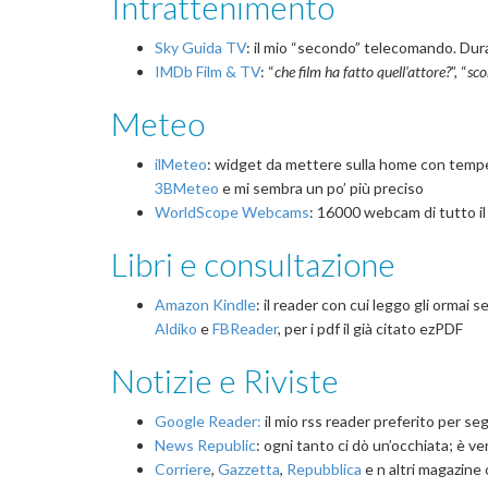
Intrattenimento
Sky Guida TV
: il mio “secondo” telecomando. Dur
IMDb Film & TV
: “
che film ha fatto quell’attore?
”, “
sco
Meteo
ilMeteo
: widget da mettere sulla home con tempera
3BMeteo
e mi sembra un po’ più preciso
WorldScope Webcams
: 16000 webcam di tutto il
Libri e consultazione
Amazon Kindle
: il reader con cui leggo gli orma
Aldiko
e
FBReader
, per i pdf il già citato ezPDF
Notizie e Riviste
Google Reader:
il mio rss reader preferito per se
News Republic
: ogni tanto ci dò un’occhiata; è v
Corriere
,
Gazzetta
,
Repubblica
e n altri magazine