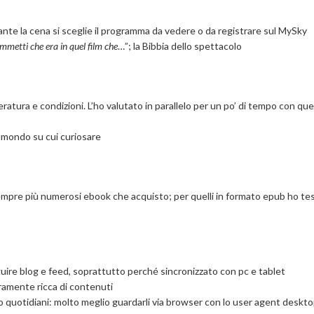
ante la cena si sceglie il programma da vedere o da registrare sul MySky
mmetti che era in quel film che
…”; la Bibbia dello spettacolo
tura e condizioni. L’ho valutato in parallelo per un po’ di tempo con quel
 mondo su cui curiosare
i sempre più numerosi ebook che acquisto; per quelli in formato epub ho te
guire blog e feed, soprattutto perché sincronizzato con pc e tablet
eramente ricca di contenuti
 o quotidiani: molto meglio guardarli via browser con lo user agent deskt