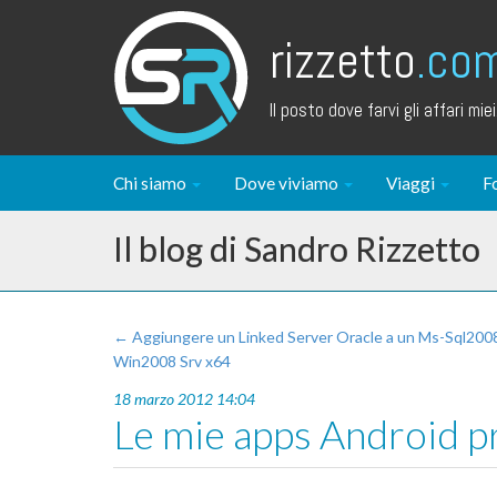
rizzetto
.co
Il posto dove farvi gli affari miei.
Chi siamo
Dove viviamo
Viaggi
F
Il blog di Sandro Rizzetto
← Aggiungere un Linked Server Oracle a un Ms-Sql200
Win2008 Srv x64
18 marzo 2012 14:04
Le mie apps Android p