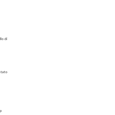
lo di
stato
op