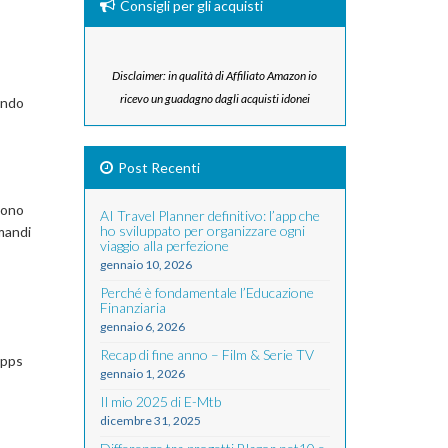
Consigli per gli acquisti
Disclaimer: in qualità di Affiliato Amazon io
ricevo un guadagno dagli acquisti idonei
ando
Post Recenti
sono
AI Travel Planner definitivo: l’app che
ho sviluppato per organizzare ogni
omandi
viaggio alla perfezione
gennaio 10, 2026
Perché è fondamentale l’Educazione
Finanziaria
gennaio 6, 2026
Recap di fine anno – Film & Serie TV
apps
gennaio 1, 2026
Il mio 2025 di E-Mtb
dicembre 31, 2025