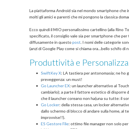
La piattaforma Android sia nel mondo smartphone che in
molti gli amici e parenti che mi pongono la classica doma
Ecco quindi il MIO personalissimo cartellino (alla Rino 
specificato, il consiglio vale sia per smartphone che per
diffusamente in questo
post
. I nomi delle categorie son
(anzi di Google Play come si chiama ora…bello schifo di 
Produttività e Personalizz
SwiftKey X
: LA tastiera per antonomasia; ne ho 
preveggenza: un must!
Go Launcher EX
: un launcher alternativo al Touc
cambiarlo); a parte il fattore estetico di disporre 
che il launcher coreano non ha(una su tutte: il sor
Go Locker
: della stessa casa, un locker alternativ
dallo schermo di blocco di andare sulla home, al 
improvvise!!).
ES Gestore File
: ottimo file manager non solo per