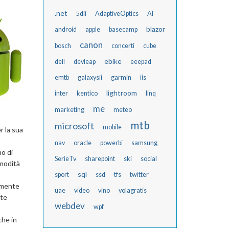
.net
5dii
AdaptiveOptics
AI
blazor
android
apple
basecamp
canon
bosch
concerti
cube
ebike
dell
devleap
eeepad
emtb
galaxysii
garmin
iis
lightroom
inter
kentico
linq
me
marketing
meteo
mtb
microsoft
mobile
r la sua
nav
oracle
powerbi
samsung
no di
SerieTv
sharepoint
ski
social
omodità
sql
sport
ssd
tfs
twitter
amente
uae
video
vino
volagratis
ate
webdev
wpf
che in