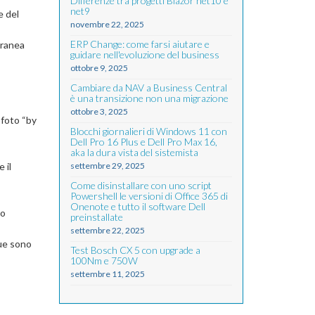
Differenze tra progetti Blazor net10 e
net9
e del
novembre 22, 2025
ERP Change: come farsi aiutare e
oranea
guidare nell'evoluzione del business
ottobre 9, 2025
Cambiare da NAV a Business Central
è una transizione non una migrazione
ottobre 3, 2025
 foto “by
Blocchi giornalieri di Windows 11 con
Dell Pro 16 Plus e Dell Pro Max 16,
aka la dura vista del sistemista
 il
settembre 29, 2025
Come disinstallare con uno script
Powershell le versioni di Office 365 di
Onenote e tutto il software Dell
to
preinstallate
settembre 22, 2025
due sono
Test Bosch CX 5 con upgrade a
100Nm e 750W
settembre 11, 2025