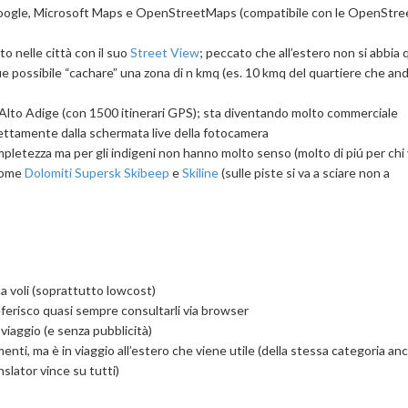
oogle, Microsoft Maps e OpenStreetMaps (compatibile con le OpenStre
to nelle città con il suo
Street View
; peccato che all’estero non si abbia 
 possibile “cachare” una zona di n kmq (es. 10 kmq del quartiere che an
l’Alto Adige (con 1500 itinerari GPS); sta diventando molto commerciale
rettamente dalla schermata live della fotocamera
ompletezza ma per gli indigeni non hanno molto senso (molto di piú per chi
 come
Dolomiti Supersk Skibeep
e
Skiline
(sulle piste si va a sciare non a
rca voli (soprattutto lowcost)
erisco quasi sempre consultarli via browser
viaggio (e senza pubblicità)
nti, ma è in viaggio all’estero che viene utile (della stessa categoria anc
slator vince su tutti)