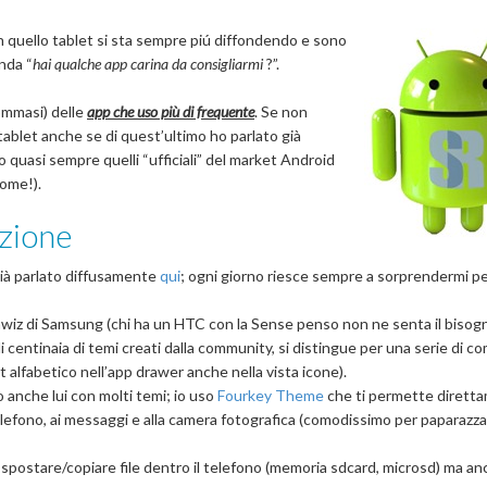
 quello tablet si sta sempre piú diffondendo e sono
nda “
hai qualche app carina da consigliarmi
?”.
Tommasi) delle
app che uso più di frequente
. Se non
 tablet anche se di quest’ultimo ho parlato già
o quasi sempre quelli “ufficiali” del market Android
nome!).
azione
già parlato diffusamente
qui
; ogni giorno riesce sempre a sorprendermi pe
hwiz di Samsung (chi ha un HTC con la Sense penso non ne senta il bisog
di centinaia di temi creati dalla community, si distingue per una serie di c
t alfabetico nell’app drawer anche nella vista icone).
o anche lui con molti temi; io uso
Fourkey Theme
che ti permette dirett
telefono, ai messaggi e alla camera fotografica (comodissimo per paparazz
 spostare/copiare file dentro il telefono (memoria sdcard, microsd) ma an