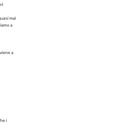
et
quasi mai
diamo a
 viene a
he i