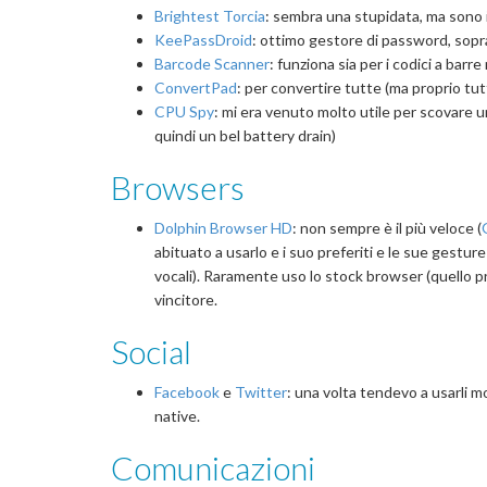
Brightest Torcia
: sembra una stupidata, ma sono i
KeePassDroid
: ottimo gestore di password, sopra
Barcode Scanner
: funziona sia per i codici a barr
ConvertPad
: per convertire tutte (ma proprio tut
CPU Spy
: mi era venuto molto utile per scovare 
quindi un bel battery drain)
Browsers
Dolphin Browser HD
: non sempre è il più veloce (
abituato a usarlo e i suo preferiti e le sue gest
vocali). Raramente uso lo stock browser (quello p
vincitore.
Social
Facebook
e
Twitter
: una volta tendevo a usarli m
native.
Comunicazioni