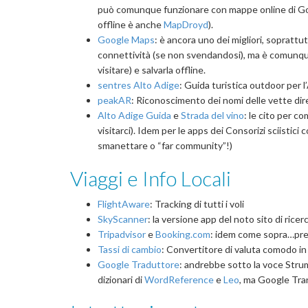
può comunque funzionare con mappe online di G
offline è anche
MapDroyd
).
Google Maps
: è ancora uno dei migliori, soprattut
connettività (se non svendandosi), ma è comunque
visitare) e salvarla offline.
sentres Alto Adige
: Guida turistica outdoor per 
peakAR
: Riconoscimento dei nomi delle vette di
Alto Adige Guida
e
Strada del vino
: le cito per c
visitarci). Idem per le apps dei Consorizi sciistici
smanettare o “far community”!)
Viaggi e Info Locali
FlightAware
: Tracking di tutti i voli
SkyScanner
: la versione app del noto sito di rice
Tripadvisor
e
Booking.com
: idem come sopra…pref
Tassi di cambio
: Convertitore di valuta comodo in 
Google Traduttore
: andrebbe sotto la voce Strume
dizionari di
WordReference
e
Leo
, ma Google Tran