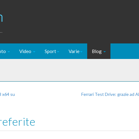
m
..
oto
Video
Sport
Varie
Blog
8 x64 su
Ferrari Test Drive: grazie ad 
referite