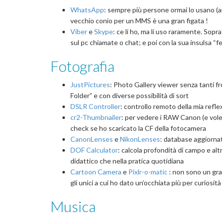
WhatsApp
: sempre più persone ormai lo usano (a
vecchio conio per un MMS è una gran figata !
Viber
e
Skype
: ce li ho, ma li uso raramente. So
sul pc chiamate o chat; e poi con la sua insulsa “f
Fotografia
JustPictures
: Photo Gallery viewer senza tanti fr
Folder” e con diverse possibilità di sort
DSLR Controller
: controllo remoto della mia refle
cr2-Thumbnailer
: per vedere i RAW Canon (e volen
check se ho scaricato la CF della fotocamera
CanonLenses
e
NikonLenses
: database aggiornato
DOF Calculator
: calcola profondità di campo e alt
didattico che nella pratica quotidiana
Cartoon Camera
e
Pixlr-o-matic
: non sono un gra
gli unici a cui ho dato un’occhiata più per curiosità
Musica