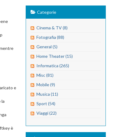
Categorie
 bene
Cinema & TV (8)
pp
Fotografia (88)
General (5)
 mentre
Home Theater (15)
Informatica (265)
Misc (81)
Mobile (9)
aricato e
Musica (11)
 la
Sport (54)
Viaggi (22)
enga
iftkey è