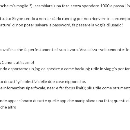
nche mia moglie!!); scambiarsi una foto senza spendere 1000 e passa Lir
prattutto Skype tendo a non lasciarlo running per non ricevere in contemp
eature” di non poter salvare la password, fa passare la voglia di usarlo!
onzoli ma che fa perfettamente il suo lavoro. Visualizza –velocemente- le
x Canon; utilissimo!
do esportarne un jpg da spedire o come backup); utile in viaggio per fare
 di tutti gli obiettivi delle due case nipponiche.
re informazioni (iperfocale, near e far focus limit); più utile come strumen
nde appassionato di tutte quelle app che manipolano una foto; questi 
 che altro