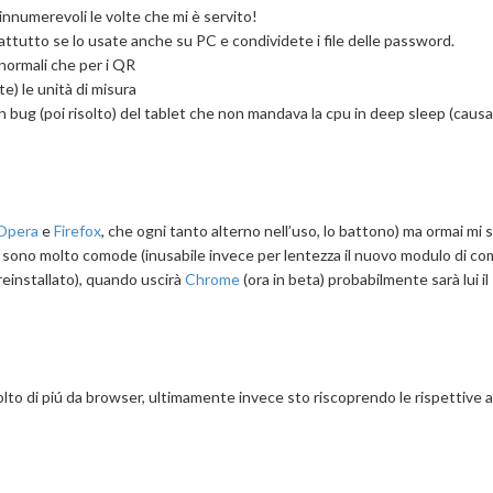
nnumerevoli le volte che mi è servito!
ttutto se lo usate anche su PC e condividete i file delle password.
e normali che per i QR
te) le unità di misura
un bug (poi risolto) del tablet che non mandava la cpu in deep sleep (caus
Opera
e
Firefox
, che ogni tanto alterno nell’uso, lo battono) ma ormai mi 
ure sono molto comode (inusabile invece per lentezza il nuovo modulo di c
reinstallato), quando uscirà
Chrome
(ora in beta) probabilmente sarà lui il
olto di piú da browser, ultimamente invece sto riscoprendo le rispettive 