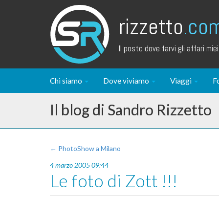
rizzetto
.co
Il posto dove farvi gli affari miei.
Chi siamo
Dove viviamo
Viaggi
F
Il blog di Sandro Rizzetto
← PhotoShow a Milano
4 marzo 2005 09:44
Le foto di Zott !!!