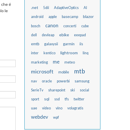
ò che é
.net
5dii
AdaptiveOptics
AI
lo le
blazor
android
apple
basecamp
canon
bosch
concerti
cube
ebike
dell
devleap
eeepad
emtb
galaxysii
garmin
iis
lightroom
inter
kentico
linq
me
marketing
meteo
mtb
microsoft
mobile
nav
oracle
powerbi
samsung
SerieTv
sharepoint
ski
social
sql
sport
ssd
tfs
twitter
uae
video
vino
volagratis
webdev
wpf