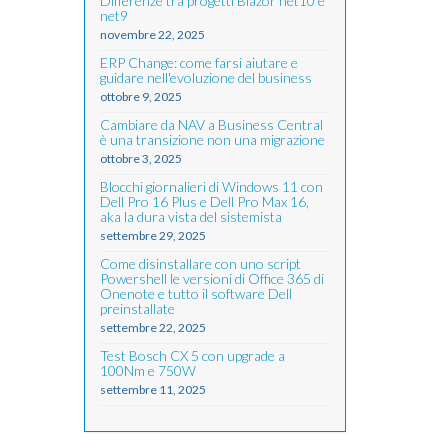
Differenze tra progetti Blazor net10 e
net9
novembre 22, 2025
ERP Change: come farsi aiutare e
guidare nell'evoluzione del business
ottobre 9, 2025
Cambiare da NAV a Business Central
è una transizione non una migrazione
ottobre 3, 2025
Blocchi giornalieri di Windows 11 con
Dell Pro 16 Plus e Dell Pro Max 16,
aka la dura vista del sistemista
settembre 29, 2025
Come disinstallare con uno script
Powershell le versioni di Office 365 di
Onenote e tutto il software Dell
preinstallate
settembre 22, 2025
Test Bosch CX 5 con upgrade a
100Nm e 750W
settembre 11, 2025