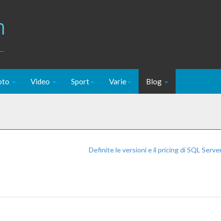
m
..
oto
Video
Sport
Varie
Blog
Definite le versioni e il pricing di SQL Serv