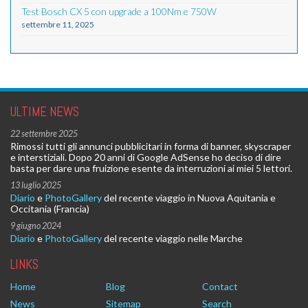
Test Bosch CX 5 con upgrade a 100Nm e 750W
settembre 11, 2025
ULTIME NEWS
22 settembre 2025
Rimossi tutti gli annunci pubblicitari in forma di banner, skyscraper
e interstiziali. Dopo 20 anni di Google AdSense ho deciso di dire
basta per dare una fruizione esente da interruzioni ai miei 5 lettori.
13 luglio 2025
Diario
e
PhotoGallery
del recente viaggio in Nuova Aquitania e
Occitania (Francia)
9 giugno 2024
Diario
e
PhotoGallery
del recente viaggio nelle Marche
LINKS
Home
Blog
Contact
News
Sitemap
Search