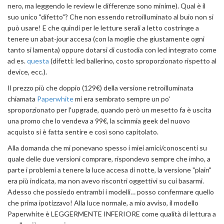
nero, ma leggendo le review le differenze sono minime). Qual è il
suo unico "difetto"? Che non essendo retroilluminato al buio non si
può usare! E che quindi per le letture serali a letto costringe a
tenere un abat-jour accesa (con la moglie che giustamente ogni
tanto si lamenta) oppure dotarsi di custodia con led integrato come
ad es.
questa
(difetti: led ballerino, costo sproporzionato rispetto al
device, ecc.).
Il prezzo più che doppio (129€) della versione retroilluminata
chiamata
Paperwhite
mi era sembrato sempre un po'
sproporzionato per l'upgrade, quando però un mesetto fa è uscita
una promo che lo vendeva a 99€, la scimmia geek del nuovo
acquisto si è fatta sentire e così sono capitolato.
Alla domanda che mi ponevano spesso i miei amici/conoscenti su
quale delle due versioni comprare, rispondevo sempre che imho, a
parte i problemi a tenere la luce accesa di notte, la versione "plain"
era più indicata, ma non avevo riscontri oggettivi su cui basarmi.
Adesso che possiedo entrambi i modelli… posso confermare quello
che prima ipotizzavo! Alla luce normale, a mio avviso, il modello
Paperwhite è LEGGERMENTE INFERIORE come qualità di lettura a