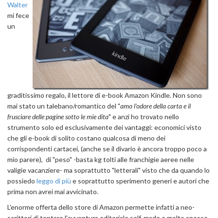
Walter
mi fece
un
graditissimo regalo, il lettore di e-book Amazon Kindle. Non sono
mai stato un talebano/romantico del "
amo l'odore della carta e il
frusciare delle pagine sotto le mie dita
" e anzi ho trovato nello
strumento solo ed esclusivamente dei vantaggi: economici visto
che gli e-book di solito costano qualcosa di meno dei
corrispondenti cartacei, (anche se il divario è ancora troppo poco a
mio parere), di "peso" -basta kg tolti alle franchigie aeree nelle
valigie vacanziere- ma soprattutto "letterali" visto che da quando lo
possiedo
leggo di più
e soprattutto sperimento generi e autori che
prima non avrei mai avvicinato.
L'enorme offerta dello store di Amazon permette infatti a neo-
scrittori di tentare l'avventura editoriale self-made e molto spesso