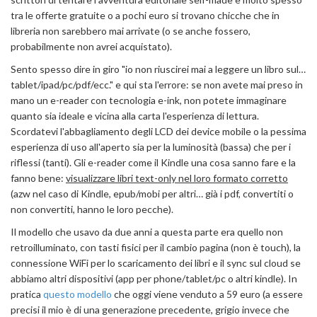
tra le offerte gratuite o a pochi euro si trovano chicche che in
libreria non sarebbero mai arrivate (o se anche fossero,
probabilmente non avrei acquistato).
Sento spesso dire in giro "io non riuscirei mai a leggere un libro sul…
tablet/ipad/pc/pdf/ecc." e qui sta l'errore: se non avete mai preso in
mano un e-reader con tecnologia e-ink, non potete immaginare
quanto sia ideale e vicina alla carta l'esperienza di lettura.
Scordatevi l'abbagliamento degli LCD dei device mobile o la pessima
esperienza di uso all'aperto sia per la luminosità (bassa) che per i
riflessi (tanti). Gli e-reader come il Kindle una cosa sanno fare e la
fanno bene:
visualizzare libri text-only nel loro formato corretto
(azw nel caso di Kindle, epub/mobi per altri… già i pdf, convertiti o
non convertiti, hanno le loro pecche).
Il modello che usavo da due anni a questa parte era quello non
retroilluminato, con tasti fisici per il cambio pagina (non è touch), la
connessione WiFi per lo scaricamento dei libri e il sync sul cloud se
abbiamo altri dispositivi (app per phone/tablet/pc o altri kindle). In
pratica
questo modello
che oggi viene venduto a 59 euro (a essere
precisi il mio è di una generazione precedente, grigio invece che