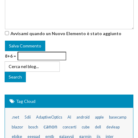
Avvisami quando un Nuovo Elemento è stato aggiunto
8+6 =
Tag Cloud
.net
5dii
AdaptiveOptics
AI
android
apple
basecamp
canon
blazor
bosch
concerti
cube
dell
devleap
ebike
eeepad
emtb
galaxysii
garmin
iis
inter