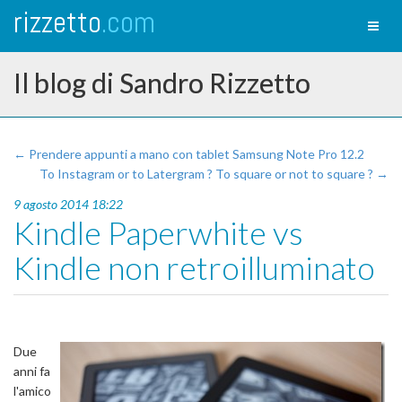
rizzetto
.com
Toggl
naviga
Il blog di Sandro Rizzetto
← Prendere appunti a mano con tablet Samsung Note Pro 12.2
To Instagram or to Latergram ? To square or not to square ? →
9 agosto 2014 18:22
Kindle Paperwhite vs
Kindle non retroilluminato
Due
anni fa
l'amico