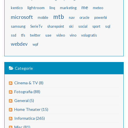
me
lightroom
kentico
linq
marketing
meteo
mtb
microsoft
mobile
nav
oracle
powerbi
sql
samsung
SerieTv
sharepoint
ski
social
sport
ssd
tfs
twitter
uae
video
vino
volagratis
webdev
wpf
Categorie
Cinema & TV (8)
Fotografia (88)
General (5)
Home Theater (15)
Informatica (265)
Misc (81)