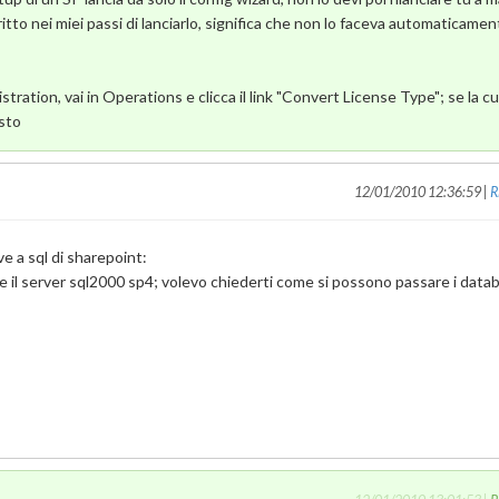
itto nei miei passi di lanciarlo, significa che non lo faceva automaticament
nistration, vai in Operations e clicca il link "Convert License Type"; se la c
osto
12/01/2010 12:36:59 |
R
ve a sql di sharepoint:
e il server sql2000 sp4; volevo chiederti come si possono passare i data