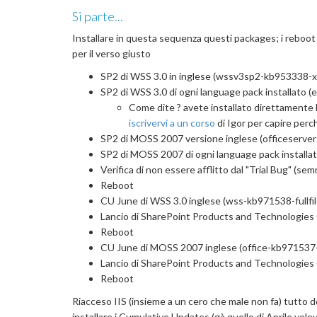
Si parte...
Installare in questa sequenza questi packages; i reboot i
per il verso giusto
SP2 di WSS 3.0 in inglese (wssv3sp2-kb953338-x8
SP2 di WSS 3.0 di ogni language pack installato (
Come dite ? avete installato direttamente l
iscrivervi a un corso
di Igor per capire perch
SP2 di MOSS 2007 versione inglese (officeserve
SP2 di MOSS 2007 di ogni language pack installato
Verifica di non essere afflitto dal "Trial Bug" (s
Reboot
CU June di WSS 3.0 inglese (wss-kb971538-fullfil
Lancio di SharePoint Products and Technologies
Reboot
CU June di MOSS 2007 inglese (office-kb971537-f
Lancio di SharePoint Products and Technologies
Reboot
Riacceso IIS (insieme a un cero che male non fa) tutto
installare i Cumulative Updates (gà quello di Aprile vo