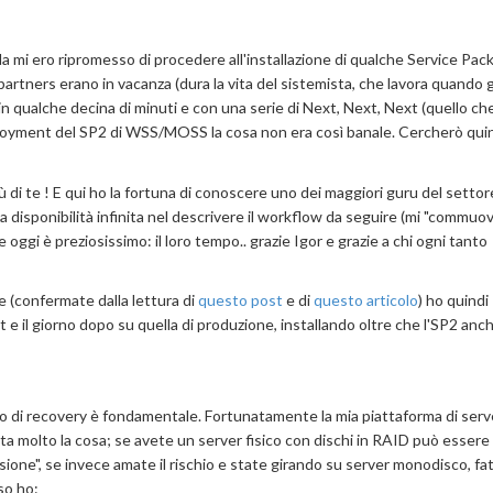
a mi ero ripromesso di procedere all'installazione di qualche Service Pac
artners erano in vacanza (dura la vita del sistemista, che lavora quando gli
 in qualche decina di minuti e con una serie di Next, Next, Next (quello ch
ployment del SP2 di WSS/MOSS la cosa non era così banale. Cercherò quind
 di te ! E qui ho la fortuna di conoscere uno dei maggiori guru del settore
disponibilità infinita nel descrivere il workflow da seguire (mi "commuo
gi è preziosissimo: il loro tempo.. grazie Igor e grazie a chi ogni tanto
e (confermate dalla lettura di
questo post
e di
questo articolo
) ho quindi
e il giorno dopo su quella di produzione, installando oltre che l'SP2 anch
ano di recovery è fondamentale. Fortunatamente la mia piattaforma di serv
a molto la cosa; se avete un server fisico con dischi in RAID può essere
rsione", se invece amate il rischio e state girando su server monodisco, fa
so ho: