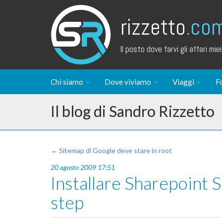
rizzetto
.co
Il posto dove farvi gli affari miei.
Chi siamo
Dove viviamo
Viaggi
F
Il blog di Sandro Rizzetto
← Sitemap di Google deve stare in root
20 agosto 2009 17:51
Installare Sharepoint 
step