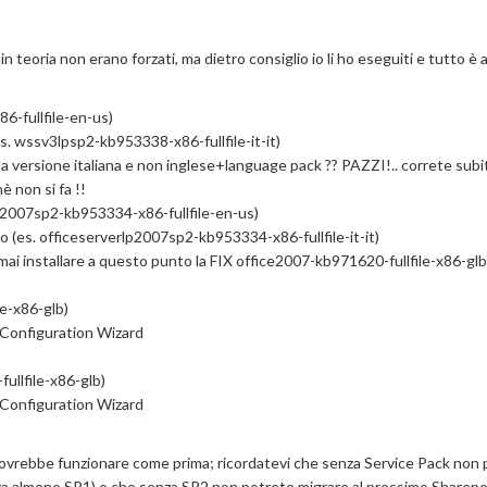
n teoria non erano forzati, ma dietro consiglio io li ho eseguiti e tutto è
6-fullfile-en-us)
es. wssv3lpsp2-kb953338-x86-fullfile-it-it)
a versione italiana e non inglese+language pack ?? PAZZI!.. correte subi
è non si fa !!
r2007sp2-kb953334-x86-fullfile-en-us)
 (es. officeserverlp2007sp2-kb953334-x86-fullfile-it-it)
emmai installare a questo punto la FIX office2007-kb971620-fullfile-x86-glb
e-x86-glb)
 Configuration Wizard
ullfile-x86-glb)
 Configuration Wizard
 dovrebbe funzionare come prima; ricordatevi che senza Service Pack non
leva almeno SP1) e che senza SP2 non potrete migrare al prossimo Sharep