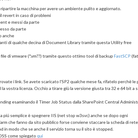
 ripartire la macchina per avere un ambiente pulito e aggiornato.
 revert in caso di problemi
ment e messi da parte
messo da parte
ho anche
tanti di qualche decina di Document Library tramite questa Utility free
file di vmware (*.vm??) tramite questo ottimo tool di backup
FastSCP
(fa
rovate i link. Se avete scaricato l'SP2 qualche mese fa, rifatelo perchè le
 la vostra licenza. Occhio a tirare giù la versione giusta tra 32 e 64 bit a
pending esaminando il Timer Job Status dalla SharePoint Central Administ
cosa piú semplice è spegnere IIS (net stop w3svc) anche se dopo ogni
farm che fanno da sito pubblico forse conviene staccare la scheda di rete
d in modo che se anche il servizio torna su il sito è stopped.
MOSS come spiegato
qui