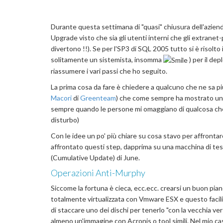
Durante questa settimana di "quasi" chiusura dell'aziend
Upgrade visto che sia gli utenti interni che gli extranet-p
divertono !!). Se per l'SP3 di SQL 2005 tutto si è risolto
solitamente un sistemista, insomma
) per il de
riassumere i vari passi che ho seguito.
La prima cosa da fare è chiedere a qualcuno che ne sa più
Macori
di
Greenteam
) che come sempre ha mostrato una 
sempre quando le persone mi omaggiano di qualcosa che og
disturbo)
Con le idee un po' più chiare su cosa stavo per affrontar
affrontato questi step, dapprima su una macchina di test 
(Cumulative Update) di June.
Operazioni Anti-Murphy
Siccome la fortuna è cieca, ecc.ecc. crearsi un buon pi
totalmente virtualizzata con Vmware ESX e questo facilit
di staccare uno dei dischi per tenerlo "con la vecchia ve
almeno un'immagine con Acronis o tool simili. Nel mio ca