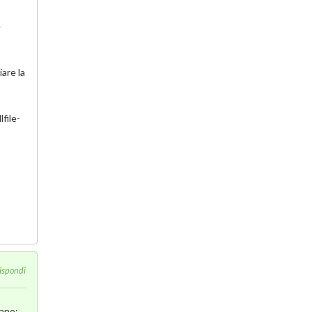
e
are la
file-
ispondi
mano;