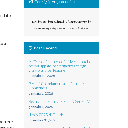
Consigli per gli acquisti
 andato
Disclaimer: in qualità di Affiliato Amazon io
ricevo un guadagno dagli acquisti idonei
to a
Post Recenti
AI Travel Planner definitivo: l’app che
ho sviluppato per organizzare ogni
viaggio alla perfezione
gennaio 10, 2026
Perché è fondamentale l’Educazione
Finanziaria
gennaio 6, 2026
Recap di fine anno – Film & Serie TV
gennaio 1, 2026
Il mio 2025 di E-Mtb
dicembre 31, 2025
 potrete
oint 2010