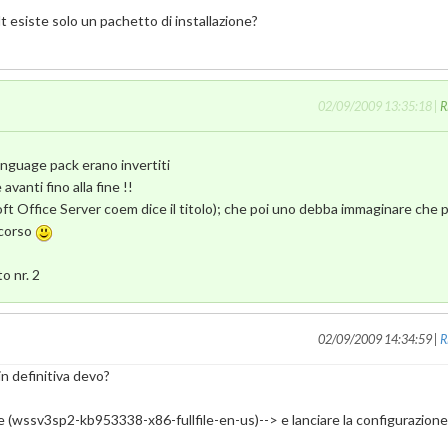
dt esiste solo un pachetto di installazione?
02/09/2009 13:35:18 |
R
language pack erano invertiti
nti fino alla fine !!
ft Office Server coem dice il titolo); che poi uno debba immaginare che 
scorso
o nr. 2
02/09/2009 14:34:59 |
R
in definitiva devo?
ese (wssv3sp2-kb953338-x86-fullfile-en-us)--> e lanciare la configurazion