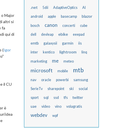
.net
5dii
AdaptiveOptics
AI
k o Major
blazor
android
apple
basecamp
 altri si
canon
bosch
concerti
cube
e fa
i qui di
ebike
dell
devleap
eeepad
emtb
galaxysii
garmin
iis
 (
Igor
lightroom
inter
kentico
linq
vo"
me
marketing
meteo
mtb
microsoft
mobile
nav
oracle
powerbi
samsung
e il CU
SerieTv
sharepoint
ski
social
sql
sport
ssd
tfs
twitter
uae
video
vino
volagratis
er è
 un'idea
webdev
wpf
te