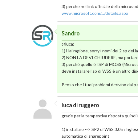
3) perche nel link ufficiale della microso
www.microsoft.com/.../details.aspx
Sandro
@luca:
1) Hai ragione, sorry i nomi dei 2 sp dei 
2) NON LA DEVI CHIUDERE, ma portare ava
3) perchè quello è l'SP di MOSS (Microso
deve installare l'sp di WSS è un altro di
Penso che i tuoi problemi derivino dal p.t
luca di ruggero
grazie per la tempestiva risposta quindi 
1) installare --> SP2 di WSS 3.0 in ingl
automatica di sharepoint