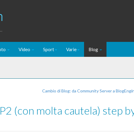
m
..
oto
Video
Sport
Varie
Blog
Cambio di Blog: da Community Server a BlogEng
SP2 (con molta cautela) step b