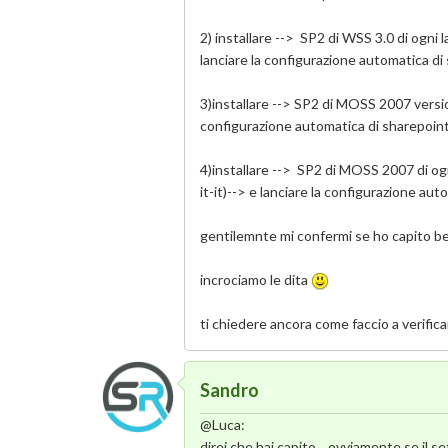
2) installare --> SP2 di WSS 3.0 di ogni 
lanciare la configurazione automatica di
3)installare --> SP2 di MOSS 2007 versi
configurazione automatica di sharepoin
4)installare --> SP2 di MOSS 2007 di og
it-it)--> e lanciare la configurazione au
gentilemnte mi confermi se ho capito b
incrociamo le dita
ti chiedere ancora come faccio a verificar
Sandro
@Luca:
direi che hai capito... ovviamente se il se