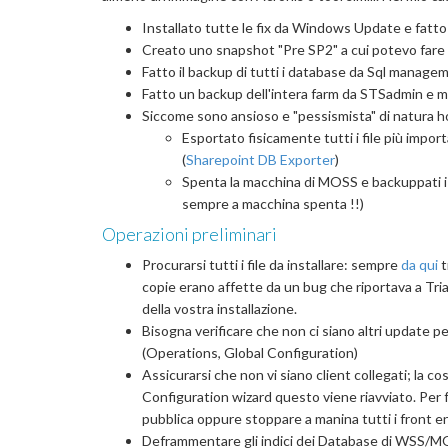
Installato tutte le fix da Windows Update e fatto
Creato uno snapshot "Pre SP2" a cui potevo fare il
Fatto il backup di tutti i database da Sql manage
Fatto un backup dell'intera farm da STSadmin e 
Siccome sono ansioso e "pessismista" di natura 
Esportato fisicamente tutti i file più impor
(
Sharepoint DB Exporter
)
Spenta la macchina di MOSS e backuppati i 
sempre a macchina spenta !!)
Operazioni preliminari
Procurarsi tutti i file da installare: sempre
da qui
t
copie erano affette da un bug che riportava a Trial
della vostra installazione.
Bisogna verificare che non ci siano altri update 
(Operations, Global Configuration)
Assicurarsi che non vi siano client collegati; la 
Configuration wizard questo viene riavviato. Per 
pubblica oppure stoppare a manina tutti i front en
Deframmentare gli indici dei Database di WSS/