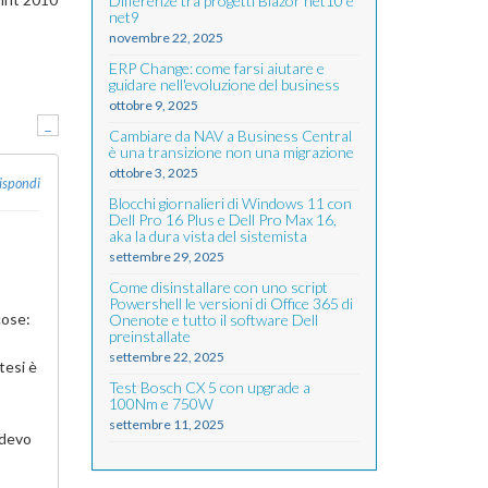
Differenze tra progetti Blazor net10 e
net9
novembre 22, 2025
ERP Change: come farsi aiutare e
guidare nell'evoluzione del business
ottobre 9, 2025
-
Cambiare da NAV a Business Central
è una transizione non una migrazione
ottobre 3, 2025
ispondi
Blocchi giornalieri di Windows 11 con
Dell Pro 16 Plus e Dell Pro Max 16,
aka la dura vista del sistemista
settembre 29, 2025
Come disinstallare con uno script
Powershell le versioni di Office 365 di
cose:
Onenote e tutto il software Dell
preinstallate
settembre 22, 2025
tesi è
Test Bosch CX 5 con upgrade a
100Nm e 750W
settembre 11, 2025
 devo