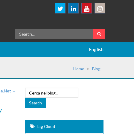
English
Home
Blog
ine.Net →
y
Tag Cloud