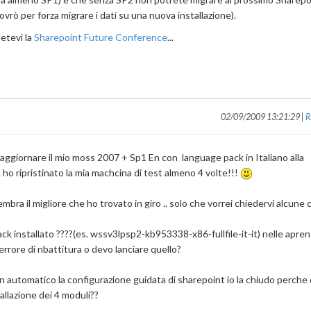
vrò per forza migrare i dati su una nuova installazione).
etevi la
Sharepoint Future Conference
...
02/09/2009 13:21:29 |
R
aggiornare il mio moss 2007 + Sp1 En con language pack in Italiano alla
... ho ripristinato la mia machcina di test almeno 4 volte!!!
ra il migliore che ho trovato in giro .. solo che vorrei chiedervi alcune 
 installato ????(es. wssv3lpsp2-kb953338-x86-fullfile-it-it) nelle apren
 errore di nbattitura o devo lanciare quello?
e in automatico la configurazione guidata di sharepoint io la chiudo perche
stallazione dei 4 moduli??