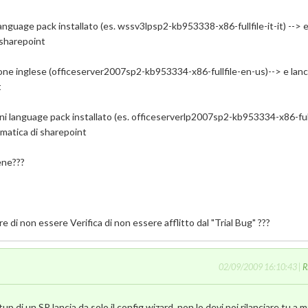
language pack installato (es. wssv3lpsp2-kb953338-x86-fullfile-it-it) --> 
 sharepoint
one inglese (officeserver2007sp2-kb953334-x86-fullfile-en-us)--> e lanci
t
ni language pack installato (es. officeserverlp2007sp2-kb953334-x86-full
tomatica di sharepoint
ene???
e di non essere Verifica di non essere afflitto dal "Trial Bug" ???
02/09/2009 16:10:43 |
R
tup di un SP lancia da solo il config wizard, non lo devi poi rilanciare tu a 