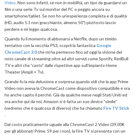
Video
. Non sono infatti, se non in mobilità, un tipo da guardarsi un
film o una serie Tv sul monitor del PC o peggio ancora su
smartphone/tablet. Se non ho un'esperienza completa e di qualità
(HD, audio 5.1 non gracchiante, almeno 50") piuttosto lascio
perdere e mi leggo qualcosa.
Quando fu il momento di abbonarsi a Netflix, dopo un timido
tentativo con la vecchia PS3, scoprii la fantastica
Google
ChromeCast 2.0
che mi ha permesso fino ad oggi la visione del
noto canale di streaming oltre ad altri servizi come Spotify, RedBull
TV e altri che "casto" dalle rispettive app sull'impianto Home
Theater (Ampli + Tv).
Grande fu la mia delusione e sorpresa quando vidi che la app Prime
Video non aveva la ChromeCast come dispositivo compatibile e ora
ho anche capito il perché. Già da qualche mese negli Stati Uniti ed
ora anche qui da noi, Amazon si è fatta un suo device "simile"
(vedremo che è qualcosa di diverso) che ha chiamato
Fire TV Stick
.
Dal costo praticamente uguale alla ChromeCast 2 Video (39,00€
per gli abbonati Prime, 59 per i non), la Fire TV si presenta con un