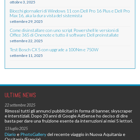
ottobre 3, 2025
Blocchi giornalieri di Windows 11 con Dell Pro 16 Plus e Dell Pro
Max 16, aka la dura vista del sistemista
settembre 29, 2025
Come disinstallare con uno script Powershell le versioni di
Office 365 di Onenote e tutto il software Dell preinstallate
settembre 22, 2025
Test Bosch CX 5 con upgrade a 100Nm e 750W
settembre 11, 2025
ULTIME NEWS
22 settembre 2025
Rimossi tutti gli annunci pubblicitari in forma di banner, skyscraper
e interstiziali. Dopo 20 anni di Google AdSense ho deciso di dire
basta per dare una fruizione esente da interruzioni ai miei 5 lettori.
13 luglio 2025
Diario
e
PhotoGallery
del recente viaggio in Nuova Aquitania e
Occitania (Francia)