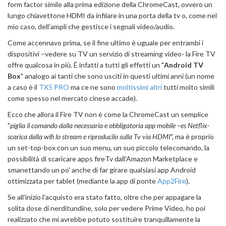
form factor simile alla prima edizione della ChromeCast, ovvero un
lungo chiavettone HDMI da infilare in una porta della tv o, come nel
mio caso, dell'ampli che gestisce i segnali video/audio.
Come accennavo prima, se il fine ultimo è uguale per entrambi i
dispositivi –vedere su TV un servizio di streaming video- la Fire TV
offre qualcosa in più. È infatti a tutti gli effetti un "
Android TV
Box
" analogo ai tanti che sono usciti in questi ultimi anni (un nome
a caso è il
TX5 PRO
ma ce ne sono
moltissimi altri
tutti molto simili
come spesso nel mercato cinese accade).
Ecco che allora il Fire TV non è come la ChromeCast un semplice
"
piglia il comando dalla necessaria e obbligatoria app mobile –es Netflix-
scarica dalla wifi lo stream e riproducilo sulla Tv via HDMI
", ma è proprio
un set-top-box con un suo menu, un suo piccolo telecomando, la
possibilità di scaricare apps fireTv dall'Amazon Marketplace e
smanettando un po' anche di far girare qualsiasi app Android
ottimizzata per tablet (mediante la app di ponte
App2Fire
).
Se all'inizio l'acquisto era stato fatto, oltre che per appagare la
solita dose di nerditundine, solo per vedere Prime Video, ho poi
realizzato che mi avrebbe potuto sostituire tranquillamente la