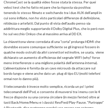
ChromeCast se la qualità video fosse stata la stessa. Per quei
veloci test che ho fatto mi pare che la risposta sia positiva:
tenendo lo stesso filmato e switchando tra i due AUX dell'ampli in
cui sono infilate, non ho visto particolari differenze di definizione,
nitidezza o artefatti. Dal punto di vista dell'audio penso sia
addirittura meglio supportando il Dolby Digital Plus, che io però non
ho sul vecchio Onkyo che al massimo arriva al DD EX.
La chiavettona viene corredata di una "corta" prolunga HDMI che
dovrebbe essere comunque sufficiente se gli ingressi fossero in
qualche modo ostruiti da altri connettori ed inoltre, se usata, viene
dichiarato un aumento di efficienza del segnale WIFI (why? forse
meno interferenze o una migliore polarità dell'antenna interna).
L'alimentazione è fornita da un cavo microusb da attaccare sul
bordo lungo e viene anche dato un plug di tipo EU (molti telefoni
ormai non lo danno più).
Il telecomando è invece molto semplice, ricorda un po' i primi
telecomandi dell'iPod, e consente di muoversi tra i menu con le 4
frecce disposte su una corona circolare (in mezzo l'enter) oltre ai
tasti Back/Home/Menu e i classici Rev/Fwd/Play-Pause. "
Purtroppo
"
è Bluetooth, dico purtroppo perché uso ancora con estrema