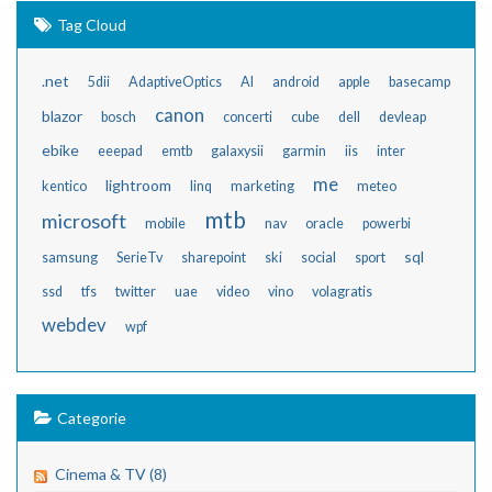
Tag Cloud
.net
5dii
AdaptiveOptics
AI
android
apple
basecamp
canon
blazor
bosch
concerti
cube
dell
devleap
ebike
eeepad
emtb
galaxysii
garmin
iis
inter
me
lightroom
kentico
linq
marketing
meteo
mtb
microsoft
mobile
nav
oracle
powerbi
sql
samsung
SerieTv
sharepoint
ski
social
sport
ssd
tfs
twitter
uae
video
vino
volagratis
webdev
wpf
Categorie
Cinema & TV (8)