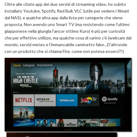
Oltre alle citate app dei due servizi di streaming video, ho subito
installato Youtube, Spotify, Red Bull, VLC (utile per vedere i filmati
dal NAS), e qualche altra app dalla lista per categorie che viene
proposta. Non avendo uno Smart TV (ma resistendo come l'ultimo
giapponese nella giungla l'ancor ottimo Kuro) è più per curiosità
che per effettivo utilizzo, ma qualche cosa di carino c'è (webcam dal
mondo, servizi meteo e l'immancabile caminetto fake…D'altronde
con un prodotto che si chiama Fire, come non poteva esserci?!)